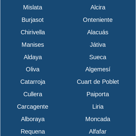
Mislata
Alcira
Burjasot
Onteniente
Chirivella
Alacuás
Manises
Játiva
Aldaya
Sueca
Oliva
Algemesí
Catarroja
Cuart de Poblet
Cullera
Paiporta
Carcagente
Liria
Alboraya
Moncada
Requena
Alfafar