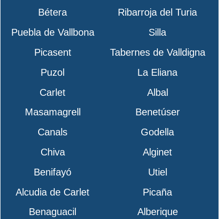
Bétera
Ribarroja del Turia
Puebla de Vallbona
Silla
Picasent
Tabernes de Valldigna
Puzol
La Eliana
Carlet
Albal
Masamagrell
Benetúser
Canals
Godella
Chiva
Alginet
Benifayó
Utiel
Alcudia de Carlet
Picaña
Benaguacil
Alberique