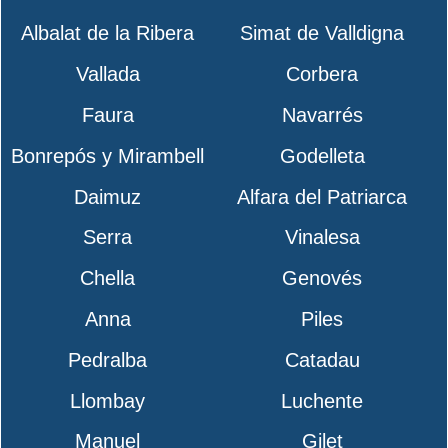
Albalat de la Ribera
Simat de Valldigna
Vallada
Corbera
Faura
Navarrés
Bonrepós y Mirambell
Godelleta
Daimuz
Alfara del Patriarca
Serra
Vinalesa
Chella
Genovés
Anna
Piles
Pedralba
Catadau
Llombay
Luchente
Manuel
Gilet