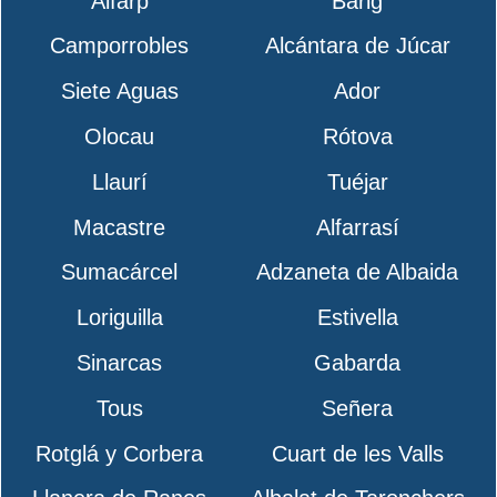
Alfarp
Bárig
Camporrobles
Alcántara de Júcar
Siete Aguas
Ador
Olocau
Rótova
Llaurí
Tuéjar
Macastre
Alfarrasí
Sumacárcel
Adzaneta de Albaida
Loriguilla
Estivella
Sinarcas
Gabarda
Tous
Señera
Rotglá y Corbera
Cuart de les Valls