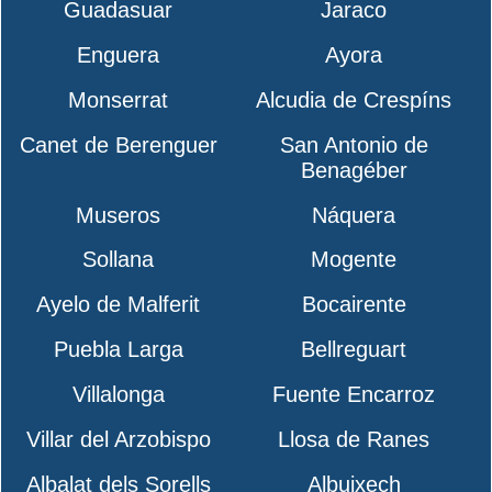
Guadasuar
Jaraco
Enguera
Ayora
Monserrat
Alcudia de Crespíns
Canet de Berenguer
San Antonio de
Benagéber
Museros
Náquera
Sollana
Mogente
Ayelo de Malferit
Bocairente
Puebla Larga
Bellreguart
Villalonga
Fuente Encarroz
Villar del Arzobispo
Llosa de Ranes
Albalat dels Sorells
Albuixech