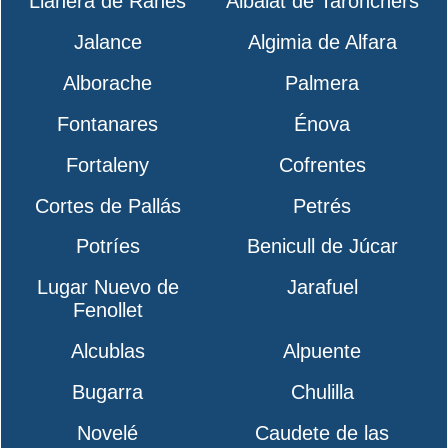
Llanera de Ranes
Albalat de Taronchers
Jalance
Algimia de Alfara
Alborache
Palmera
Fontanares
Énova
Fortaleny
Cofrentes
Cortes de Pallás
Petrés
Potríes
Benicull de Júcar
Lugar Nuevo de
Jarafuel
Fenollet
Alcublas
Alpuente
Bugarra
Chulilla
Novelé
Caudete de las