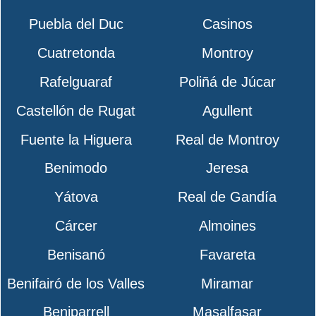
Puebla del Duc
Casinos
Cuatretonda
Montroy
Rafelguaraf
Poliñá de Júcar
Castellón de Rugat
Agullent
Fuente la Higuera
Real de Montroy
Benimodo
Jeresa
Yátova
Real de Gandía
Cárcer
Almoines
Benisanó
Favareta
Benifairó de los Valles
Miramar
Beniparrell
Masalfasar