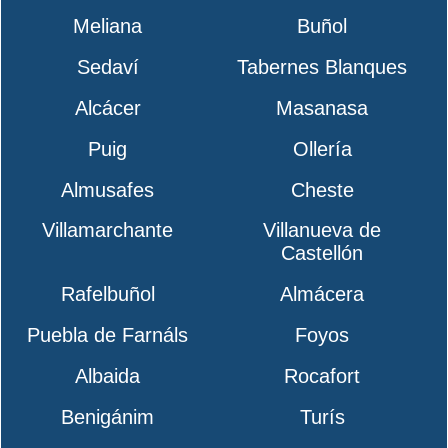
Meliana
Buñol
Sedaví
Tabernes Blanques
Alcácer
Masanasa
Puig
Ollería
Almusafes
Cheste
Villamarchante
Villanueva de
Castellón
Rafelbuñol
Almácera
Puebla de Farnáls
Foyos
Albaida
Rocafort
Benigánim
Turís