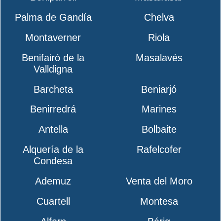
Palma de Gandía
Chelva
Montaverner
Riola
Benifairó de la
Masalavés
Valldigna
Barcheta
Beniarjó
Benirredrá
Marines
Antella
Bolbaite
Alquería de la
Rafelcofer
Condesa
Ademuz
Venta del Moro
Cuartell
Montesa