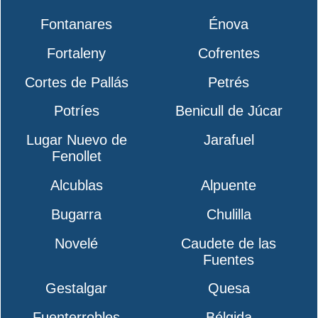
Fontanares
Énova
Fortaleny
Cofrentes
Cortes de Pallás
Petrés
Potríes
Benicull de Júcar
Lugar Nuevo de
Jarafuel
Fenollet
Alcublas
Alpuente
Bugarra
Chulilla
Novelé
Caudete de las
Fuentes
Gestalgar
Quesa
Fuenterrobles
Bélgida