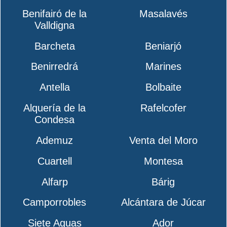
Benifairó de la
Masalavés
Valldigna
Barcheta
Beniarjó
Benirredrá
Marines
Antella
Bolbaite
Alquería de la
Rafelcofer
Condesa
Ademuz
Venta del Moro
Cuartell
Montesa
Alfarp
Bárig
Camporrobles
Alcántara de Júcar
Siete Aguas
Ador