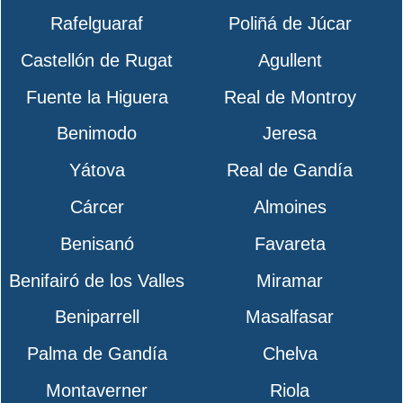
Rafelguaraf
Poliñá de Júcar
Castellón de Rugat
Agullent
Fuente la Higuera
Real de Montroy
Benimodo
Jeresa
Yátova
Real de Gandía
Cárcer
Almoines
Benisanó
Favareta
Benifairó de los Valles
Miramar
Beniparrell
Masalfasar
Palma de Gandía
Chelva
Montaverner
Riola