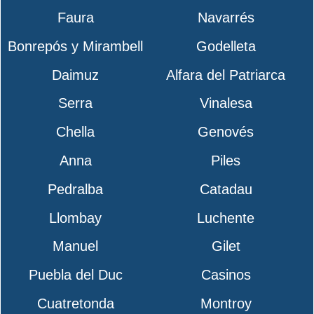
Faura
Navarrés
Bonrepós y Mirambell
Godelleta
Daimuz
Alfara del Patriarca
Serra
Vinalesa
Chella
Genovés
Anna
Piles
Pedralba
Catadau
Llombay
Luchente
Manuel
Gilet
Puebla del Duc
Casinos
Cuatretonda
Montroy