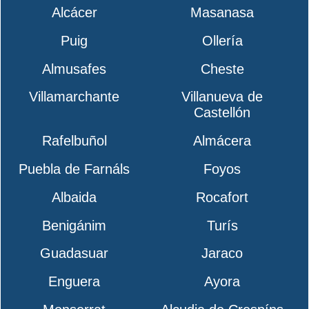
Alcácer
Masanasa
Puig
Ollería
Almusafes
Cheste
Villamarchante
Villanueva de
Castellón
Rafelbuñol
Almácera
Puebla de Farnáls
Foyos
Albaida
Rocafort
Benigánim
Turís
Guadasuar
Jaraco
Enguera
Ayora