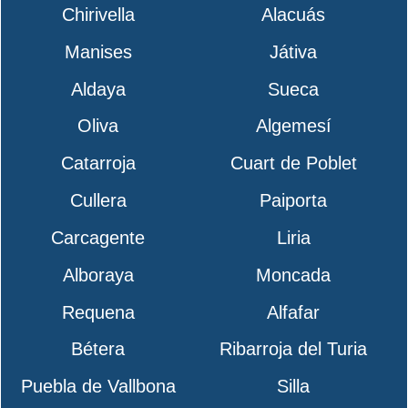
Chirivella
Alacuás
Manises
Játiva
Aldaya
Sueca
Oliva
Algemesí
Catarroja
Cuart de Poblet
Cullera
Paiporta
Carcagente
Liria
Alboraya
Moncada
Requena
Alfafar
Bétera
Ribarroja del Turia
Puebla de Vallbona
Silla