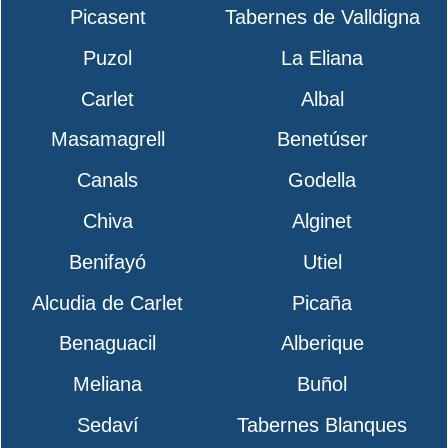
Picasent
Tabernes de Valldigna
Puzol
La Eliana
Carlet
Albal
Masamagrell
Benetúser
Canals
Godella
Chiva
Alginet
Benifayó
Utiel
Alcudia de Carlet
Picaña
Benaguacil
Alberique
Meliana
Buñol
Sedaví
Tabernes Blanques