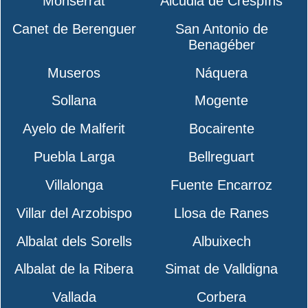
Monserrat
Alcudia de Crespíns
Canet de Berenguer
San Antonio de
Benagéber
Museros
Náquera
Sollana
Mogente
Ayelo de Malferit
Bocairente
Puebla Larga
Bellreguart
Villalonga
Fuente Encarroz
Villar del Arzobispo
Llosa de Ranes
Albalat dels Sorells
Albuixech
Albalat de la Ribera
Simat de Valldigna
Vallada
Corbera