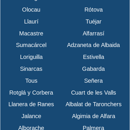
Olocau
Rótova
Llaurí
Tuéjar
Macastre
Alfarrasí
Sumacárcel
Adzaneta de Albaida
Loriguilla
Estivella
Sinarcas
Gabarda
Tous
Señera
Rotglá y Corbera
Cuart de les Valls
Llanera de Ranes
Albalat de Taronchers
Jalance
Algimia de Alfara
Alborache
Palmera