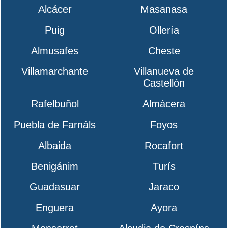
Alcácer
Masanasa
Puig
Ollería
Almusafes
Cheste
Villamarchante
Villanueva de
Castellón
Rafelbuñol
Almácera
Puebla de Farnáls
Foyos
Albaida
Rocafort
Benigánim
Turís
Guadasuar
Jaraco
Enguera
Ayora