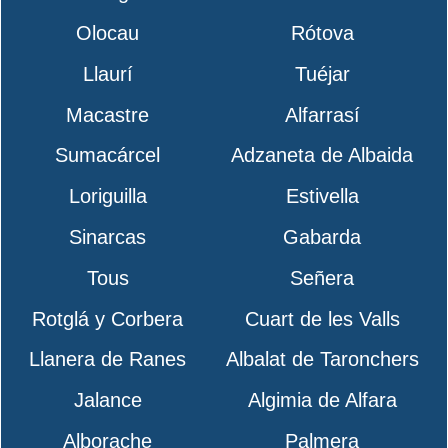
Olocau
Rótova
Llaurí
Tuéjar
Macastre
Alfarrasí
Sumacárcel
Adzaneta de Albaida
Loriguilla
Estivella
Sinarcas
Gabarda
Tous
Señera
Rotglá y Corbera
Cuart de les Valls
Llanera de Ranes
Albalat de Taronchers
Jalance
Algimia de Alfara
Alborache
Palmera