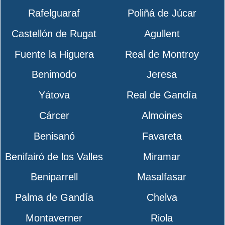
Rafelguaraf
Poliñá de Júcar
Castellón de Rugat
Agullent
Fuente la Higuera
Real de Montroy
Benimodo
Jeresa
Yátova
Real de Gandía
Cárcer
Almoines
Benisanó
Favareta
Benifairó de los Valles
Miramar
Beniparrell
Masalfasar
Palma de Gandía
Chelva
Montaverner
Riola