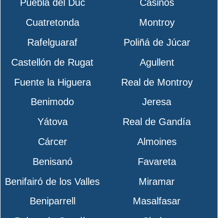
Puebla del Duc
Casinos
Cuatretonda
Montroy
Rafelguaraf
Poliñá de Júcar
Castellón de Rugat
Agullent
Fuente la Higuera
Real de Montroy
Benimodo
Jeresa
Yátova
Real de Gandía
Cárcer
Almoines
Benisanó
Favareta
Benifairó de los Valles
Miramar
Beniparrell
Masalfasar