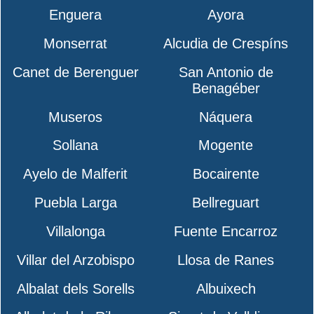
Enguera
Ayora
Monserrat
Alcudia de Crespíns
Canet de Berenguer
San Antonio de
Benagéber
Museros
Náquera
Sollana
Mogente
Ayelo de Malferit
Bocairente
Puebla Larga
Bellreguart
Villalonga
Fuente Encarroz
Villar del Arzobispo
Llosa de Ranes
Albalat dels Sorells
Albuixech