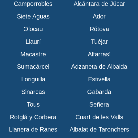
Camporrobles
Alcántara de Júcar
Siete Aguas
Ador
Olocau
Rótova
Llaurí
Tuéjar
Macastre
Alfarrasí
Sumacárcel
Adzaneta de Albaida
Loriguilla
Estivella
Sinarcas
Gabarda
Tous
Señera
Rotglá y Corbera
Cuart de les Valls
Llanera de Ranes
Albalat de Taronchers