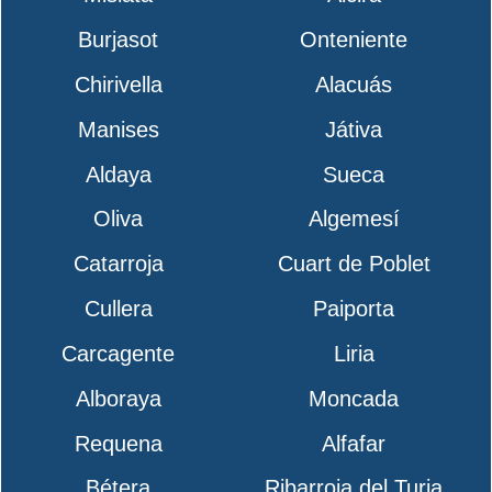
Burjasot
Onteniente
Chirivella
Alacuás
Manises
Játiva
Aldaya
Sueca
Oliva
Algemesí
Catarroja
Cuart de Poblet
Cullera
Paiporta
Carcagente
Liria
Alboraya
Moncada
Requena
Alfafar
Bétera
Ribarroja del Turia