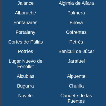
Jalance
Algimia de Alfara
Alborache
Palmera
Fontanares
Énova
Fortaleny
Cofrentes
Cortes de Pallás
Petrés
Potríes
Benicull de Júcar
Lugar Nuevo de
Jarafuel
Fenollet
Alcublas
Alpuente
Bugarra
Chulilla
Novelé
Caudete de las
Fuentes