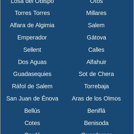
Losa del Obispo
Otos
Torres Torres
Millares
Alfara de Algimia
Salem
Emperador
Gátova
Sellent
Calles
Dos Aguas
Alfahuir
Guadasequies
Sot de Chera
Ráfol de Salem
Torrebaja
San Juan de Énova
Aras de los Olmos
Bellús
Beniflá
Cotes
Benisoda