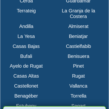
Cerdá
Guardamar
Terrateig
La Granja de la
Costera
Andilla
Almiserat
La Yesa
Beniatjar
Casas Bajas
Castielfabib
Bufali
Benisuera
Ayelo de Rugat
Pinet
Casas Altas
Rugat
Castellonet
Vallanca
Benagéber
Torrella
Estubeny
Segart