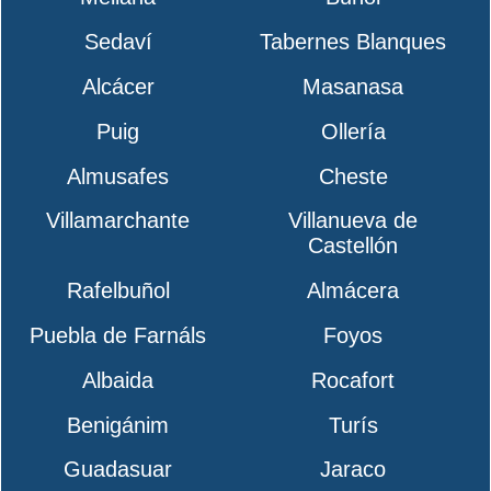
Sedaví
Tabernes Blanques
Alcácer
Masanasa
Puig
Ollería
Almusafes
Cheste
Villamarchante
Villanueva de
Castellón
Rafelbuñol
Almácera
Puebla de Farnáls
Foyos
Albaida
Rocafort
Benigánim
Turís
Guadasuar
Jaraco