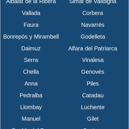
Albalat de la Ribera
Simat de Valldigna
Vallada
Corbera
Faura
Navarrés
Bonrepós y Mirambell
Godelleta
Daimuz
Alfara del Patriarca
Serra
Vinalesa
Chella
Genovés
Anna
Piles
Pedralba
Catadau
Llombay
Luchente
Manuel
Gilet