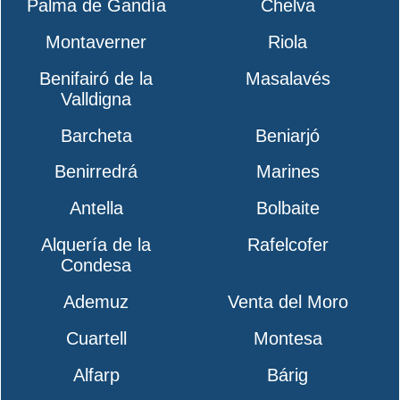
Palma de Gandía
Chelva
Montaverner
Riola
Benifairó de la
Masalavés
Valldigna
Barcheta
Beniarjó
Benirredrá
Marines
Antella
Bolbaite
Alquería de la
Rafelcofer
Condesa
Ademuz
Venta del Moro
Cuartell
Montesa
Alfarp
Bárig