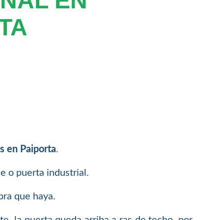
NAL EN
TA
s en Paiporta
.
 o puerta industrial.
bra que haya.
e, la puerta queda arriba a ras de techo, por