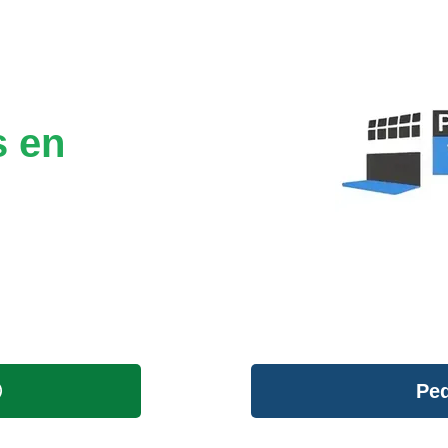
s en
Ped