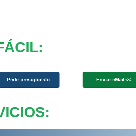
FÁCIL:
Pedir presupuesto
Enviar eMail <<
ICIOS: