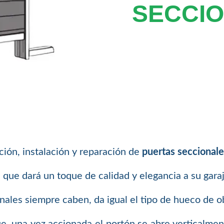
SECCIO
ión, instalación y reparación de
puertas seccionale
que dará un toque de calidad y elegancia a su garaje
onales siempre caben, da igual el tipo de hueco de o
e, una vez accionada el portón se abre verticalment