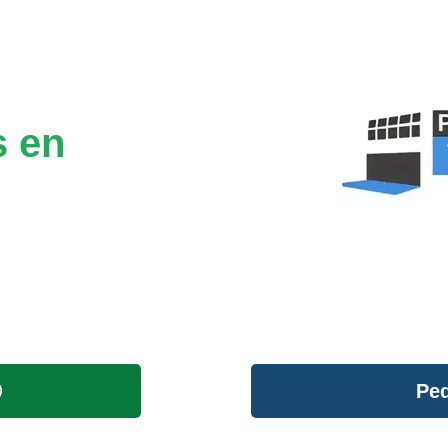
s en
Ped