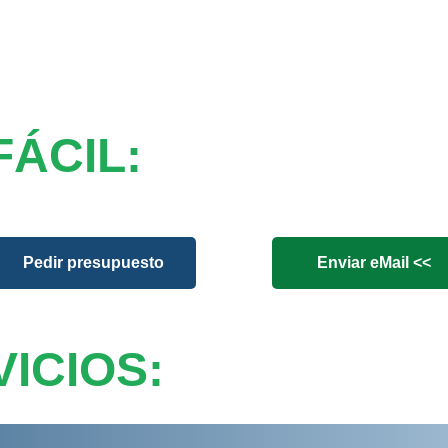
FÁCIL:
Pedir presupuesto
Enviar eMail <<
ICIOS: