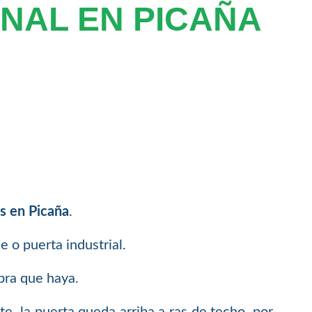
NAL EN PICAÑA
s en Picaña
.
 o puerta industrial.
bra que haya.
e, la puerta queda arriba a ras de techo, por