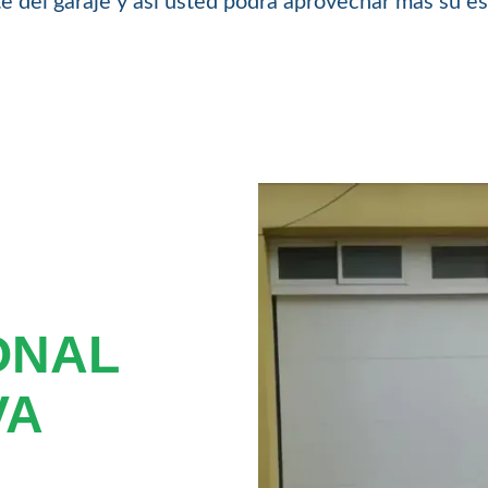
nte del garaje y así usted podrá aprovechar más su e
ONAL
VA