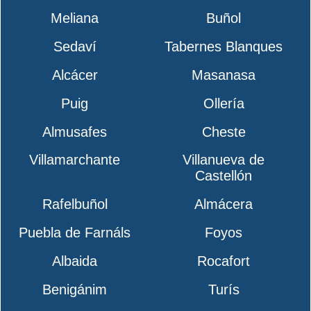
Meliana
Buñol
Sedaví
Tabernes Blanques
Alcácer
Masanasa
Puig
Ollería
Almusafes
Cheste
Villamarchante
Villanueva de
Castellón
Rafelbuñol
Almácera
Puebla de Farnáls
Foyos
Albaida
Rocafort
Benigánim
Turís