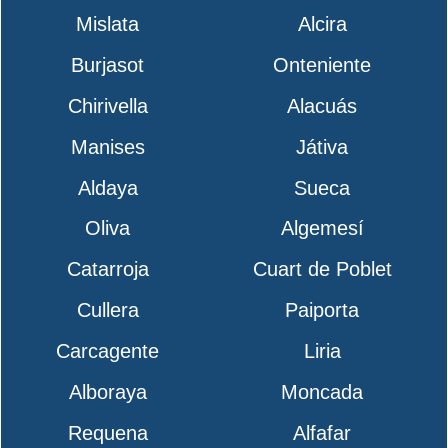
Mislata
Alcira
Burjasot
Onteniente
Chirivella
Alacuás
Manises
Játiva
Aldaya
Sueca
Oliva
Algemesí
Catarroja
Cuart de Poblet
Cullera
Paiporta
Carcagente
Liria
Alboraya
Moncada
Requena
Alfafar