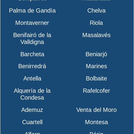
Palma de Gandía
Chelva
Montaverner
Riola
Benifairó de la
Masalavés
Valldigna
Barcheta
Beniarjó
Benirredrá
Marines
Antella
Bolbaite
Alquería de la
Rafelcofer
Condesa
Ademuz
Venta del Moro
Cuartell
Montesa