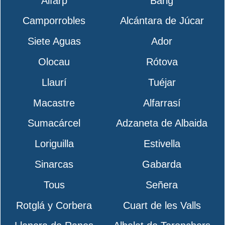
Alfarp
Bárig
Camporrobles
Alcántara de Júcar
Siete Aguas
Ador
Olocau
Rótova
Llaurí
Tuéjar
Macastre
Alfarrasí
Sumacárcel
Adzaneta de Albaida
Loriguilla
Estivella
Sinarcas
Gabarda
Tous
Señera
Rotglá y Corbera
Cuart de les Valls