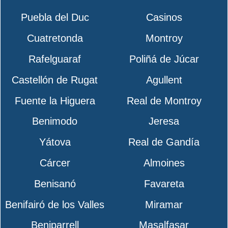
Puebla del Duc
Casinos
Cuatretonda
Montroy
Rafelguaraf
Poliñá de Júcar
Castellón de Rugat
Agullent
Fuente la Higuera
Real de Montroy
Benimodo
Jeresa
Yátova
Real de Gandía
Cárcer
Almoines
Benisanó
Favareta
Benifairó de los Valles
Miramar
Beniparrell
Masalfasar