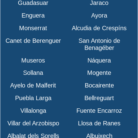
Guadasuar
Jaraco
Enguera
Ayora
Monserrat
Alcudia de Crespíns
Canet de Berenguer
San Antonio de
Benagéber
Museros
Náquera
Sollana
Mogente
Ayelo de Malferit
Bocairente
Puebla Larga
Bellreguart
Villalonga
Fuente Encarroz
Villar del Arzobispo
Llosa de Ranes
Albalat dels Sorells
Albuixech