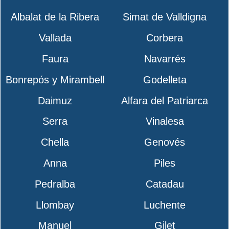
Albalat de la Ribera
Simat de Valldigna
Vallada
Corbera
Faura
Navarrés
Bonrepós y Mirambell
Godelleta
Daimuz
Alfara del Patriarca
Serra
Vinalesa
Chella
Genovés
Anna
Piles
Pedralba
Catadau
Llombay
Luchente
Manuel
Gilet