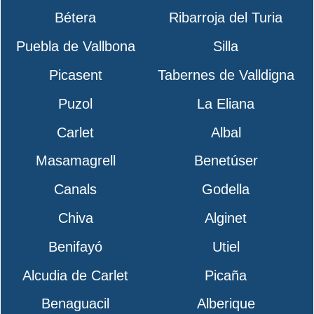
Bétera
Ribarroja del Turia
Puebla de Vallbona
Silla
Picasent
Tabernes de Valldigna
Puzol
La Eliana
Carlet
Albal
Masamagrell
Benetúser
Canals
Godella
Chiva
Alginet
Benifayó
Utiel
Alcudia de Carlet
Picaña
Benaguacil
Alberique