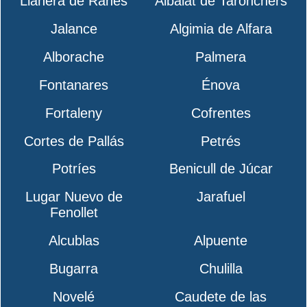
Llanera de Ranes
Albalat de Taronchers
Jalance
Algimia de Alfara
Alborache
Palmera
Fontanares
Énova
Fortaleny
Cofrentes
Cortes de Pallás
Petrés
Potríes
Benicull de Júcar
Lugar Nuevo de
Jarafuel
Fenollet
Alcublas
Alpuente
Bugarra
Chulilla
Novelé
Caudete de las