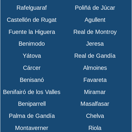
Rafelguaraf
Poliñá de Júcar
Castellón de Rugat
Agullent
Fuente la Higuera
Real de Montroy
Benimodo
Jeresa
Yátova
Real de Gandía
Cárcer
Almoines
Benisanó
Favareta
Benifairó de los Valles
Miramar
Beniparrell
Masalfasar
Palma de Gandía
Chelva
Montaverner
Riola