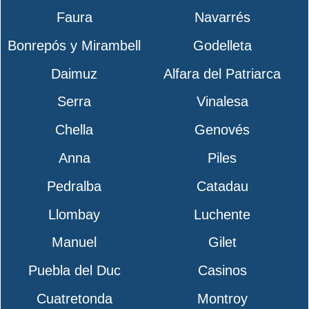
Faura
Navarrés
Bonrepós y Mirambell
Godelleta
Daimuz
Alfara del Patriarca
Serra
Vinalesa
Chella
Genovés
Anna
Piles
Pedralba
Catadau
Llombay
Luchente
Manuel
Gilet
Puebla del Duc
Casinos
Cuatretonda
Montroy