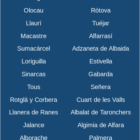
Olocau
Rótova
Llaurí
Tuéjar
Macastre
Alfarrasí
Sumacárcel
Adzaneta de Albaida
Loriguilla
Estivella
Sinarcas
Gabarda
Tous
Señera
Rotglá y Corbera
Cuart de les Valls
Llanera de Ranes
Albalat de Taronchers
Jalance
Algimia de Alfara
Alborache
Palmera