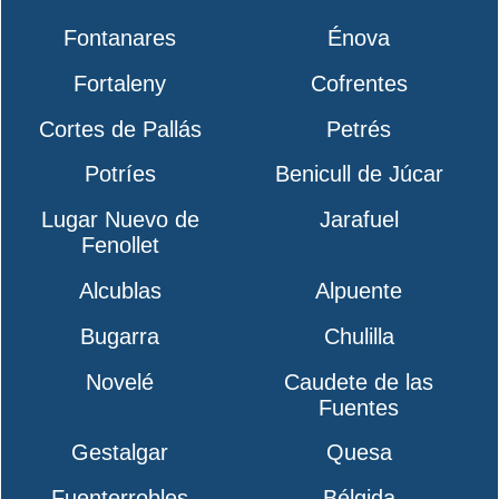
Fontanares
Énova
Fortaleny
Cofrentes
Cortes de Pallás
Petrés
Potríes
Benicull de Júcar
Lugar Nuevo de
Jarafuel
Fenollet
Alcublas
Alpuente
Bugarra
Chulilla
Novelé
Caudete de las
Fuentes
Gestalgar
Quesa
Fuenterrobles
Bélgida