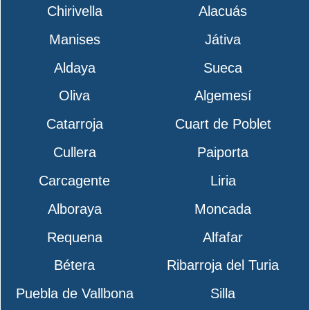
Chirivella
Alacuás
Manises
Játiva
Aldaya
Sueca
Oliva
Algemesí
Catarroja
Cuart de Poblet
Cullera
Paiporta
Carcagente
Liria
Alboraya
Moncada
Requena
Alfafar
Bétera
Ribarroja del Turia
Puebla de Vallbona
Silla