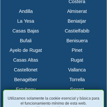
Costera
Andilla
Almiserat
La Yesa
Beniatjar
Casas Bajas
Castielfabib
Bufali
Benisuera
Ayelo de Rugat
Pinet
Casas Altas
Rugat
Castellonet
Vallanca
Benagéber
Torrella
Estubeny
Segart
Utilizamos solamente la cookie esencial y básica para
Vallés
Lugar Nuevo de la
el funcionamiento mínimo de esta web.
Corona