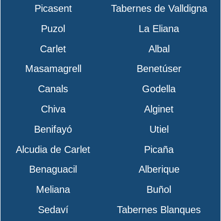
Picasent
Tabernes de Valldigna
Puzol
La Eliana
Carlet
Albal
Masamagrell
Benetúser
Canals
Godella
Chiva
Alginet
Benifayó
Utiel
Alcudia de Carlet
Picaña
Benaguacil
Alberique
Meliana
Buñol
Sedaví
Tabernes Blanques