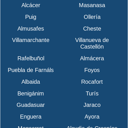
Alcácer
Masanasa
Puig
Ollería
Almusafes
Cheste
Villamarchante
Villanueva de
Castellón
Rafelbuñol
Almácera
Puebla de Farnáls
Foyos
Albaida
Rocafort
Benigánim
Turís
Guadasuar
Jaraco
Enguera
Ayora