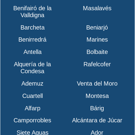
Benifairó de la
Masalavés
Valldigna
Barcheta
Beniarjó
Benirredrá
Marines
Antella
Bolbaite
Alquería de la
Rafelcofer
Condesa
Ademuz
Venta del Moro
Cuartell
Montesa
Alfarp
Bárig
Camporrobles
Alcántara de Júcar
Siete Aguas
Ador