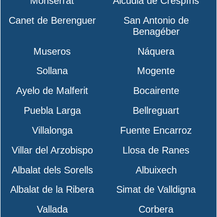
Monserrat
Alcudia de Crespíns
Canet de Berenguer
San Antonio de
Benagéber
Museros
Náquera
Sollana
Mogente
Ayelo de Malferit
Bocairente
Puebla Larga
Bellreguart
Villalonga
Fuente Encarroz
Villar del Arzobispo
Llosa de Ranes
Albalat dels Sorells
Albuixech
Albalat de la Ribera
Simat de Valldigna
Vallada
Corbera