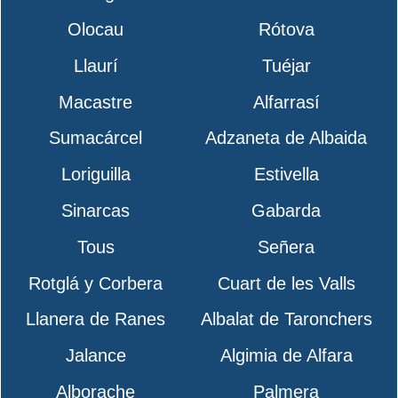
Olocau
Rótova
Llaurí
Tuéjar
Macastre
Alfarrasí
Sumacárcel
Adzaneta de Albaida
Loriguilla
Estivella
Sinarcas
Gabarda
Tous
Señera
Rotglá y Corbera
Cuart de les Valls
Llanera de Ranes
Albalat de Taronchers
Jalance
Algimia de Alfara
Alborache
Palmera