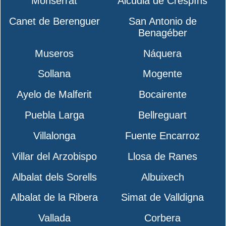
Monserrat
Alcudia de Crespíns
Canet de Berenguer
San Antonio de
Benagéber
Museros
Náquera
Sollana
Mogente
Ayelo de Malferit
Bocairente
Puebla Larga
Bellreguart
Villalonga
Fuente Encarroz
Villar del Arzobispo
Llosa de Ranes
Albalat dels Sorells
Albuixech
Albalat de la Ribera
Simat de Valldigna
Vallada
Corbera