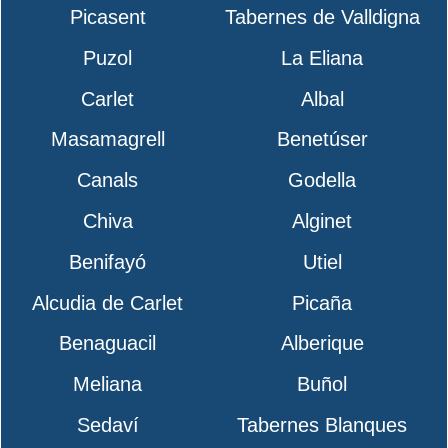
Picasent
Tabernes de Valldigna
Puzol
La Eliana
Carlet
Albal
Masamagrell
Benetúser
Canals
Godella
Chiva
Alginet
Benifayó
Utiel
Alcudia de Carlet
Picaña
Benaguacil
Alberique
Meliana
Buñol
Sedaví
Tabernes Blanques