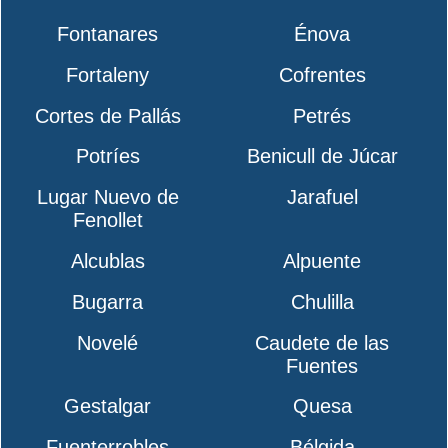
Fontanares
Énova
Fortaleny
Cofrentes
Cortes de Pallás
Petrés
Potríes
Benicull de Júcar
Lugar Nuevo de
Jarafuel
Fenollet
Alcublas
Alpuente
Bugarra
Chulilla
Novelé
Caudete de las
Fuentes
Gestalgar
Quesa
Fuenterrobles
Bélgida