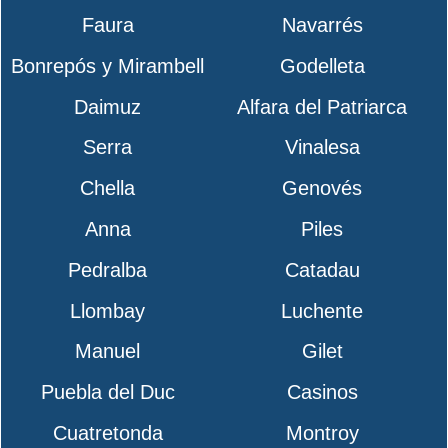
Faura
Navarrés
Bonrepós y Mirambell
Godelleta
Daimuz
Alfara del Patriarca
Serra
Vinalesa
Chella
Genovés
Anna
Piles
Pedralba
Catadau
Llombay
Luchente
Manuel
Gilet
Puebla del Duc
Casinos
Cuatretonda
Montroy