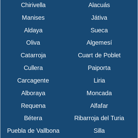
Chirivella
Alacuás
Manises
Játiva
Aldaya
Sueca
Oliva
Algemesí
Catarroja
Cuart de Poblet
Cullera
Paiporta
Carcagente
Liria
Alboraya
Moncada
Requena
Alfafar
Bétera
Ribarroja del Turia
Puebla de Vallbona
Silla