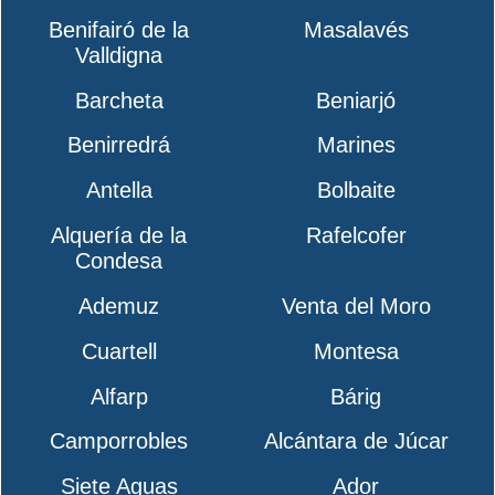
Benifairó de la
Masalavés
Valldigna
Barcheta
Beniarjó
Benirredrá
Marines
Antella
Bolbaite
Alquería de la
Rafelcofer
Condesa
Ademuz
Venta del Moro
Cuartell
Montesa
Alfarp
Bárig
Camporrobles
Alcántara de Júcar
Siete Aguas
Ador