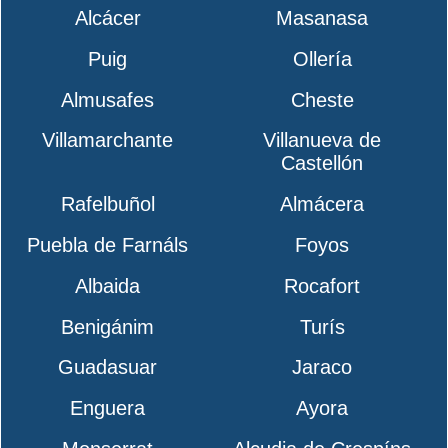
Alcácer
Masanasa
Puig
Ollería
Almusafes
Cheste
Villamarchante
Villanueva de
Castellón
Rafelbuñol
Almácera
Puebla de Farnáls
Foyos
Albaida
Rocafort
Benigánim
Turís
Guadasuar
Jaraco
Enguera
Ayora