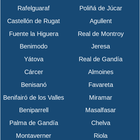
Rafelguaraf
Poliñá de Júcar
Castellón de Rugat
Agullent
Fuente la Higuera
Real de Montroy
Benimodo
Jeresa
Yátova
Real de Gandía
Cárcer
Almoines
Benisanó
Favareta
Benifairó de los Valles
Miramar
Beniparrell
Masalfasar
Palma de Gandía
Chelva
Montaverner
Riola