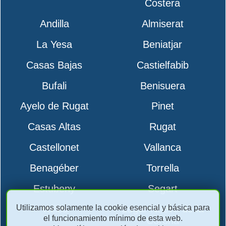
Costera
Andilla
Almiserat
La Yesa
Beniatjar
Casas Bajas
Castielfabib
Bufali
Benisuera
Ayelo de Rugat
Pinet
Casas Altas
Rugat
Castellonet
Vallanca
Benagéber
Torrella
Estubeny
Segart
Utilizamos solamente la cookie esencial y básica para
Vallés
Lugar Nuevo de la
el funcionamiento mínimo de esta web.
Corona