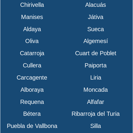
Chirivella
Alacuás
Manises
Játiva
Aldaya
Sueca
Oliva
Algemesí
Catarroja
Cuart de Poblet
Cullera
Paiporta
Carcagente
Liria
Alboraya
Moncada
Requena
Alfafar
Bétera
Ribarroja del Turia
Puebla de Vallbona
Silla