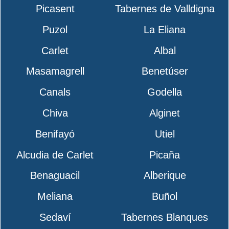
Picasent
Tabernes de Valldigna
Puzol
La Eliana
Carlet
Albal
Masamagrell
Benetúser
Canals
Godella
Chiva
Alginet
Benifayó
Utiel
Alcudia de Carlet
Picaña
Benaguacil
Alberique
Meliana
Buñol
Sedaví
Tabernes Blanques