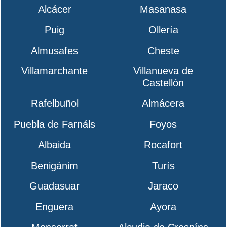
Alcácer
Masanasa
Puig
Ollería
Almusafes
Cheste
Villamarchante
Villanueva de
Castellón
Rafelbuñol
Almácera
Puebla de Farnáls
Foyos
Albaida
Rocafort
Benigánim
Turís
Guadasuar
Jaraco
Enguera
Ayora