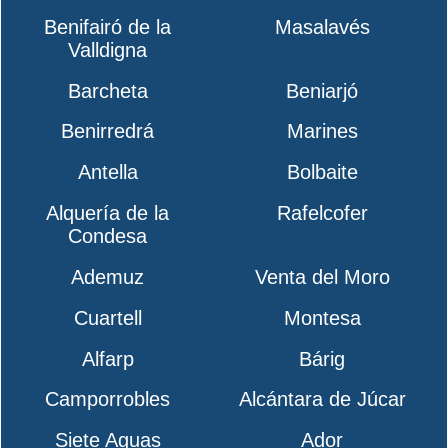
Benifairó de la
Masalavés
Valldigna
Barcheta
Beniarjó
Benirredrá
Marines
Antella
Bolbaite
Alquería de la
Rafelcofer
Condesa
Ademuz
Venta del Moro
Cuartell
Montesa
Alfarp
Bárig
Camporrobles
Alcántara de Júcar
Siete Aguas
Ador