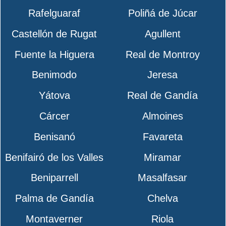
Rafelguaraf
Poliñá de Júcar
Castellón de Rugat
Agullent
Fuente la Higuera
Real de Montroy
Benimodo
Jeresa
Yátova
Real de Gandía
Cárcer
Almoines
Benisanó
Favareta
Benifairó de los Valles
Miramar
Beniparrell
Masalfasar
Palma de Gandía
Chelva
Montaverner
Riola