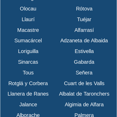
Olocau
Rótova
Llaurí
Tuéjar
Macastre
Alfarrasí
Sumacárcel
Adzaneta de Albaida
Loriguilla
Estivella
Sinarcas
Gabarda
Tous
Señera
Rotglá y Corbera
Cuart de les Valls
Llanera de Ranes
Albalat de Taronchers
Jalance
Algimia de Alfara
Alborache
Palmera