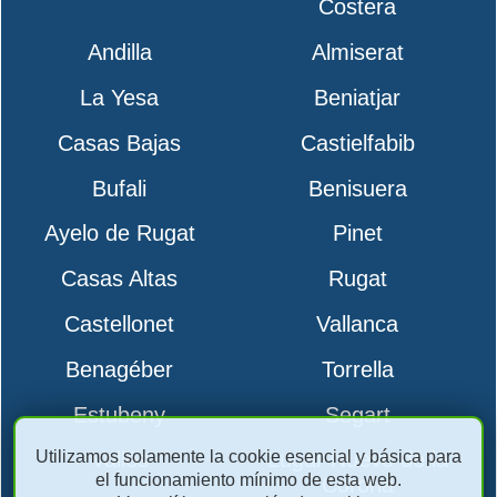
Costera
Andilla
Almiserat
La Yesa
Beniatjar
Casas Bajas
Castielfabib
Bufali
Benisuera
Ayelo de Rugat
Pinet
Casas Altas
Rugat
Castellonet
Vallanca
Benagéber
Torrella
Estubeny
Segart
Utilizamos solamente la cookie esencial y básica para
Vallés
Lugar Nuevo de la
el funcionamiento mínimo de esta web.
Corona