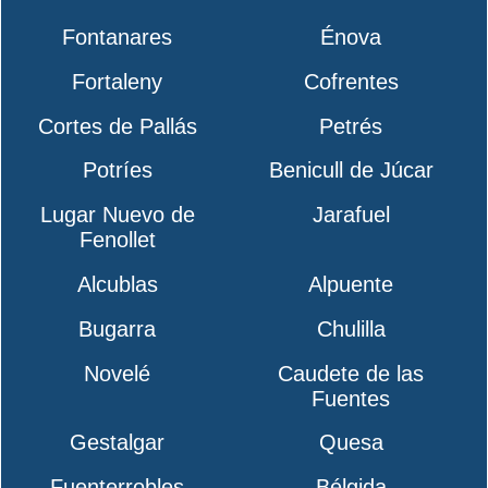
Fontanares
Énova
Fortaleny
Cofrentes
Cortes de Pallás
Petrés
Potríes
Benicull de Júcar
Lugar Nuevo de
Jarafuel
Fenollet
Alcublas
Alpuente
Bugarra
Chulilla
Novelé
Caudete de las
Fuentes
Gestalgar
Quesa
Fuenterrobles
Bélgida