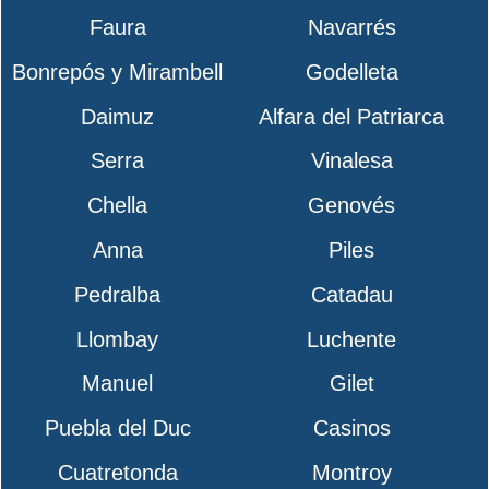
Faura
Navarrés
Bonrepós y Mirambell
Godelleta
Daimuz
Alfara del Patriarca
Serra
Vinalesa
Chella
Genovés
Anna
Piles
Pedralba
Catadau
Llombay
Luchente
Manuel
Gilet
Puebla del Duc
Casinos
Cuatretonda
Montroy