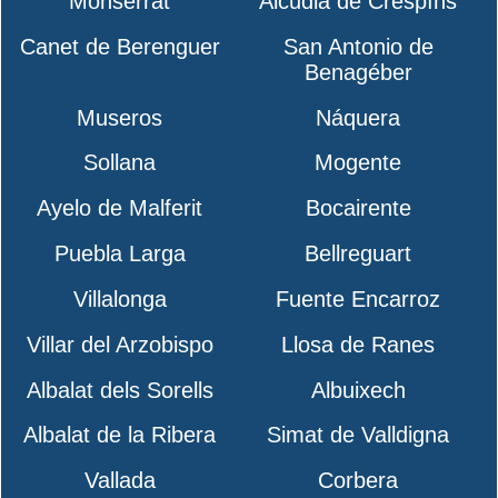
Monserrat
Alcudia de Crespíns
Canet de Berenguer
San Antonio de
Benagéber
Museros
Náquera
Sollana
Mogente
Ayelo de Malferit
Bocairente
Puebla Larga
Bellreguart
Villalonga
Fuente Encarroz
Villar del Arzobispo
Llosa de Ranes
Albalat dels Sorells
Albuixech
Albalat de la Ribera
Simat de Valldigna
Vallada
Corbera