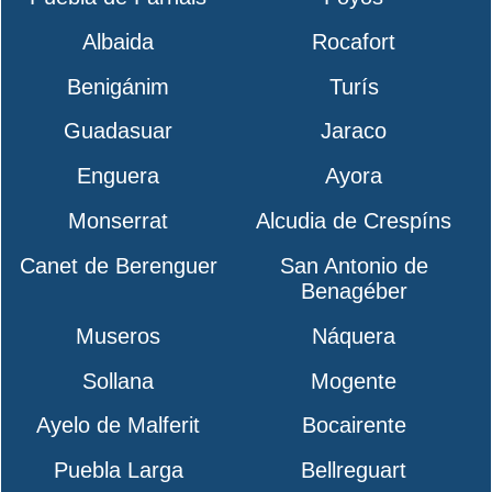
Albaida
Rocafort
Benigánim
Turís
Guadasuar
Jaraco
Enguera
Ayora
Monserrat
Alcudia de Crespíns
Canet de Berenguer
San Antonio de
Benagéber
Museros
Náquera
Sollana
Mogente
Ayelo de Malferit
Bocairente
Puebla Larga
Bellreguart