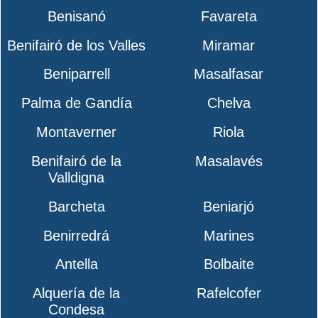
Benisanó
Favareta
Benifairó de los Valles
Miramar
Beniparrell
Masalfasar
Palma de Gandía
Chelva
Montaverner
Riola
Benifairó de la
Masalavés
Valldigna
Barcheta
Beniarjó
Benirredrá
Marines
Antella
Bolbaite
Alquería de la
Rafelcofer
Condesa