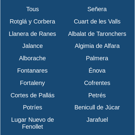
Tous
Señera
Rotglá y Corbera
Cuart de les Valls
Llanera de Ranes
Albalat de Taronchers
Jalance
Algimia de Alfara
Alborache
Palmera
Fontanares
Énova
Fortaleny
Cofrentes
Cortes de Pallás
Petrés
Potríes
Benicull de Júcar
Lugar Nuevo de
Jarafuel
Fenollet