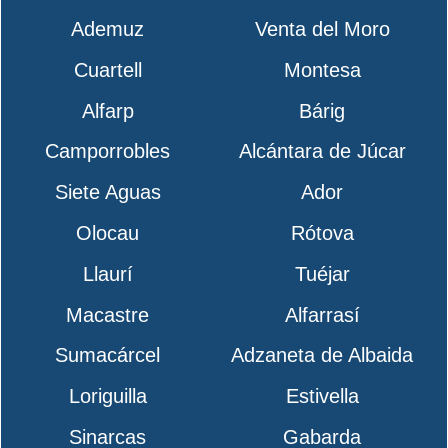
Ademuz
Venta del Moro
Cuartell
Montesa
Alfarp
Bárig
Camporrobles
Alcántara de Júcar
Siete Aguas
Ador
Olocau
Rótova
Llaurí
Tuéjar
Macastre
Alfarrasí
Sumacárcel
Adzaneta de Albaida
Loriguilla
Estivella
Sinarcas
Gabarda