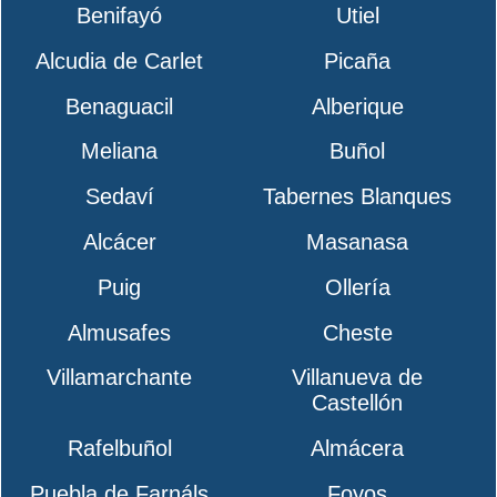
Benifayó
Utiel
Alcudia de Carlet
Picaña
Benaguacil
Alberique
Meliana
Buñol
Sedaví
Tabernes Blanques
Alcácer
Masanasa
Puig
Ollería
Almusafes
Cheste
Villamarchante
Villanueva de
Castellón
Rafelbuñol
Almácera
Puebla de Farnáls
Foyos