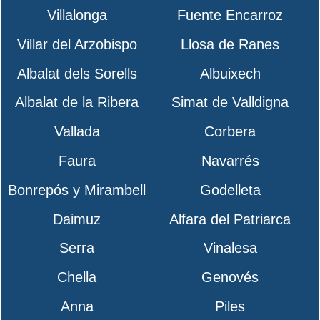
Villalonga
Fuente Encarroz
Villar del Arzobispo
Llosa de Ranes
Albalat dels Sorells
Albuixech
Albalat de la Ribera
Simat de Valldigna
Vallada
Corbera
Faura
Navarrés
Bonrepós y Mirambell
Godelleta
Daimuz
Alfara del Patriarca
Serra
Vinalesa
Chella
Genovés
Anna
Piles