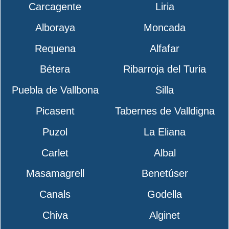
Carcagente
Liria
Alboraya
Moncada
Requena
Alfafar
Bétera
Ribarroja del Turia
Puebla de Vallbona
Silla
Picasent
Tabernes de Valldigna
Puzol
La Eliana
Carlet
Albal
Masamagrell
Benetúser
Canals
Godella
Chiva
Alginet