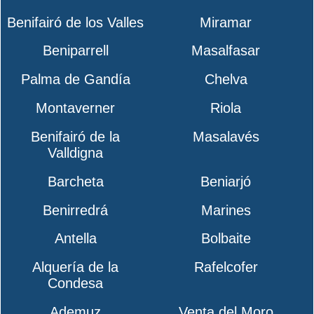
Benifairó de los Valles
Miramar
Beniparrell
Masalfasar
Palma de Gandía
Chelva
Montaverner
Riola
Benifairó de la
Masalavés
Valldigna
Barcheta
Beniarjó
Benirredrá
Marines
Antella
Bolbaite
Alquería de la
Rafelcofer
Condesa
Ademuz
Venta del Moro