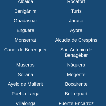
Albaida
Rocafort
Benigánim
Turís
Guadasuar
Jaraco
Enguera
Ayora
Monserrat
Alcudia de Crespíns
Canet de Berenguer
San Antonio de
Benagéber
Museros
Náquera
Sollana
Mogente
Ayelo de Malferit
Bocairente
Puebla Larga
Bellreguart
Villalonga
Fuente Encarroz