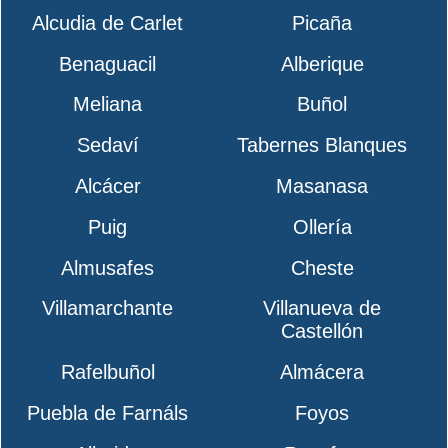
Alcudia de Carlet
Picaña
Benaguacil
Alberique
Meliana
Buñol
Sedaví
Tabernes Blanques
Alcácer
Masanasa
Puig
Ollería
Almusafes
Cheste
Villamarchante
Villanueva de
Castellón
Rafelbuñol
Almácera
Puebla de Farnáls
Foyos