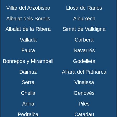
Villar del Arzobispo
Llosa de Ranes
Albalat dels Sorells
Albuixech
Albalat de la Ribera
Simat de Valldigna
Vallada
Corbera
Faura
Navarrés
Bonrepós y Mirambell
Godelleta
Daimuz
Alfara del Patriarca
Serra
Vinalesa
Chella
Genovés
Anna
Piles
Pedralba
Catadau