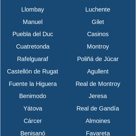
Llombay
Luchente
Manuel
Gilet
Puebla del Duc
Casinos
Cuatretonda
Montroy
Rafelguaraf
Poliñá de Júcar
Castellón de Rugat
Agullent
Fuente la Higuera
Real de Montroy
Benimodo
Jeresa
Yátova
Real de Gandía
Cárcer
Almoines
Benisanó
Favareta