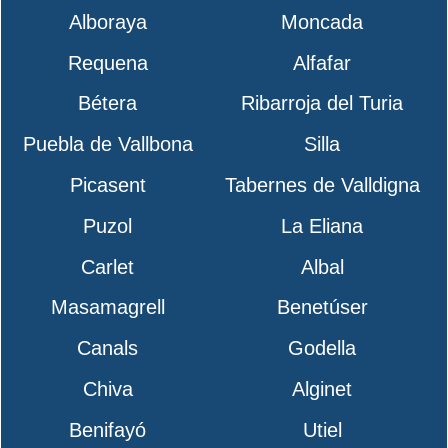
Alboraya
Moncada
Requena
Alfafar
Bétera
Ribarroja del Turia
Puebla de Vallbona
Silla
Picasent
Tabernes de Valldigna
Puzol
La Eliana
Carlet
Albal
Masamagrell
Benetúser
Canals
Godella
Chiva
Alginet
Benifayó
Utiel