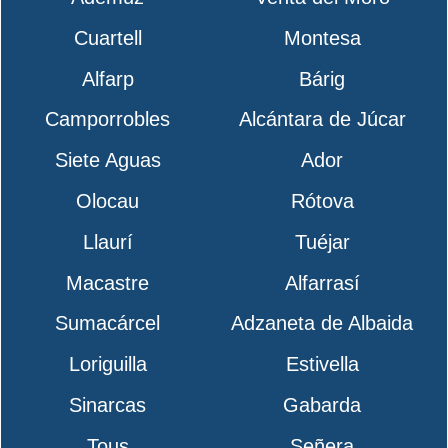
Cuartell
Montesa
Alfarp
Bárig
Camporrobles
Alcántara de Júcar
Siete Aguas
Ador
Olocau
Rótova
Llaurí
Tuéjar
Macastre
Alfarrasí
Sumacárcel
Adzaneta de Albaida
Loriguilla
Estivella
Sinarcas
Gabarda
Tous
Señera