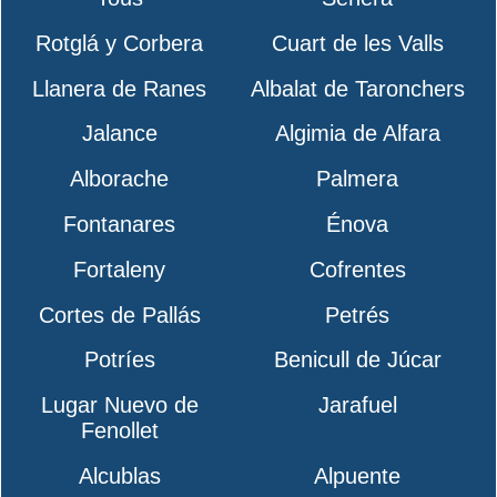
Rotglá y Corbera
Cuart de les Valls
Llanera de Ranes
Albalat de Taronchers
Jalance
Algimia de Alfara
Alborache
Palmera
Fontanares
Énova
Fortaleny
Cofrentes
Cortes de Pallás
Petrés
Potríes
Benicull de Júcar
Lugar Nuevo de
Jarafuel
Fenollet
Alcublas
Alpuente