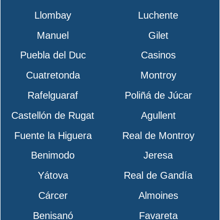
Llombay
Luchente
Manuel
Gilet
Puebla del Duc
Casinos
Cuatretonda
Montroy
Rafelguaraf
Poliñá de Júcar
Castellón de Rugat
Agullent
Fuente la Higuera
Real de Montroy
Benimodo
Jeresa
Yátova
Real de Gandía
Cárcer
Almoines
Benisanó
Favareta