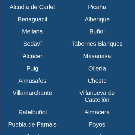
Alcudia de Carlet
Picaña
Benaguacil
Alberique
Meliana
Buñol
Sedaví
Tabernes Blanques
Alcácer
Masanasa
Puig
Ollería
Almusafes
Cheste
Villamarchante
Villanueva de
Castellón
Rafelbuñol
Almácera
Puebla de Farnáls
Foyos