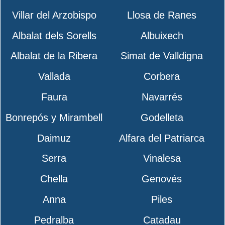
Villar del Arzobispo
Llosa de Ranes
Albalat dels Sorells
Albuixech
Albalat de la Ribera
Simat de Valldigna
Vallada
Corbera
Faura
Navarrés
Bonrepós y Mirambell
Godelleta
Daimuz
Alfara del Patriarca
Serra
Vinalesa
Chella
Genovés
Anna
Piles
Pedralba
Catadau