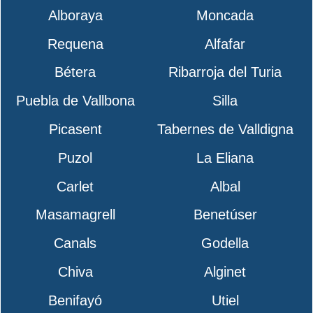
Alboraya
Moncada
Requena
Alfafar
Bétera
Ribarroja del Turia
Puebla de Vallbona
Silla
Picasent
Tabernes de Valldigna
Puzol
La Eliana
Carlet
Albal
Masamagrell
Benetúser
Canals
Godella
Chiva
Alginet
Benifayó
Utiel