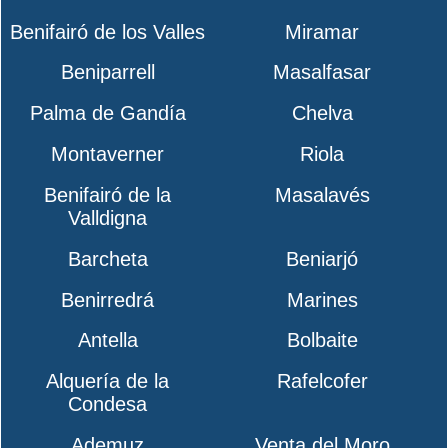
Benifairó de los Valles
Miramar
Beniparrell
Masalfasar
Palma de Gandía
Chelva
Montaverner
Riola
Benifairó de la
Masalavés
Valldigna
Barcheta
Beniarjó
Benirredrá
Marines
Antella
Bolbaite
Alquería de la
Rafelcofer
Condesa
Ademuz
Venta del Moro