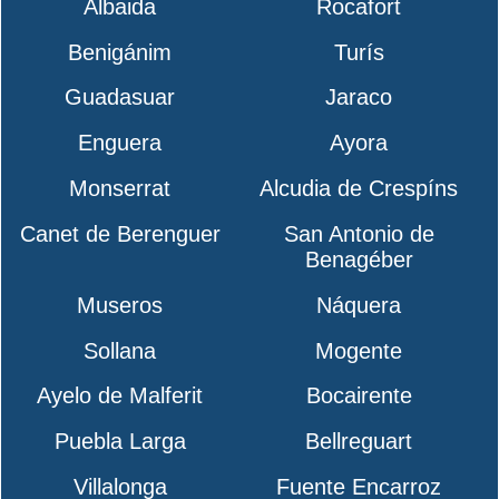
Albaida
Rocafort
Benigánim
Turís
Guadasuar
Jaraco
Enguera
Ayora
Monserrat
Alcudia de Crespíns
Canet de Berenguer
San Antonio de
Benagéber
Museros
Náquera
Sollana
Mogente
Ayelo de Malferit
Bocairente
Puebla Larga
Bellreguart
Villalonga
Fuente Encarroz