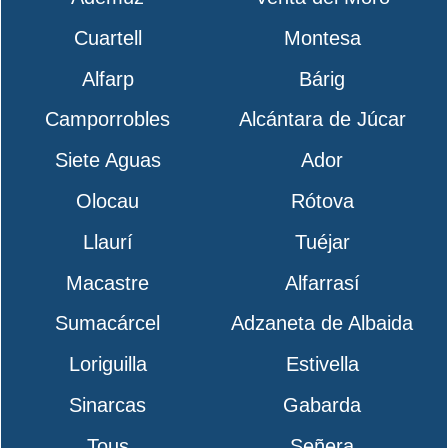
Cuartell
Montesa
Alfarp
Bárig
Camporrobles
Alcántara de Júcar
Siete Aguas
Ador
Olocau
Rótova
Llaurí
Tuéjar
Macastre
Alfarrasí
Sumacárcel
Adzaneta de Albaida
Loriguilla
Estivella
Sinarcas
Gabarda
Tous
Señera