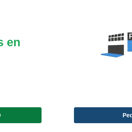
s en
Ped