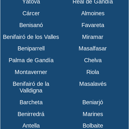
Yátova
Real de Gandía
Cárcer
Almoines
Benisanó
Favareta
Benifairó de los Valles
Miramar
Beniparrell
Masalfasar
Palma de Gandía
Chelva
Montaverner
Riola
Benifairó de la
Masalavés
Valldigna
Barcheta
Beniarjó
Benirredrá
Marines
Antella
Bolbaite