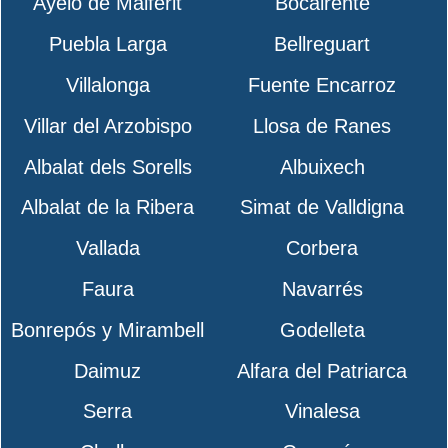
Ayelo de Malferit
Bocairente
Puebla Larga
Bellreguart
Villalonga
Fuente Encarroz
Villar del Arzobispo
Llosa de Ranes
Albalat dels Sorells
Albuixech
Albalat de la Ribera
Simat de Valldigna
Vallada
Corbera
Faura
Navarrés
Bonrepós y Mirambell
Godelleta
Daimuz
Alfara del Patriarca
Serra
Vinalesa