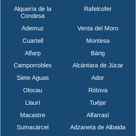
Alquería de la
Rafelcofer
Condesa
Ademuz
Venta del Moro
Cuartell
Montesa
Alfarp
Bárig
Camporrobles
Alcántara de Júcar
Siete Aguas
Ador
Olocau
Rótova
Llaurí
Tuéjar
Macastre
Alfarrasí
Sumacárcel
Adzaneta de Albaida