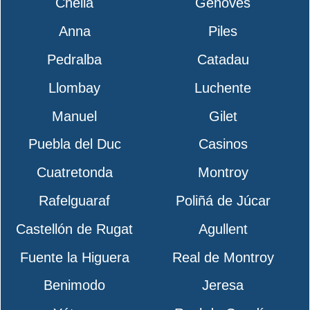
Chella
Genovés
Anna
Piles
Pedralba
Catadau
Llombay
Luchente
Manuel
Gilet
Puebla del Duc
Casinos
Cuatretonda
Montroy
Rafelguaraf
Poliñá de Júcar
Castellón de Rugat
Agullent
Fuente la Higuera
Real de Montroy
Benimodo
Jeresa