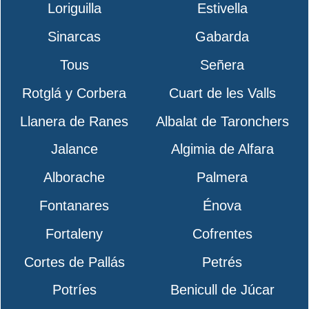
Loriguilla
Estivella
Sinarcas
Gabarda
Tous
Señera
Rotglá y Corbera
Cuart de les Valls
Llanera de Ranes
Albalat de Taronchers
Jalance
Algimia de Alfara
Alborache
Palmera
Fontanares
Énova
Fortaleny
Cofrentes
Cortes de Pallás
Petrés
Potríes
Benicull de Júcar