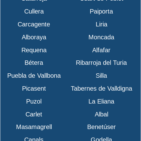
Cullera
Paiporta
Carcagente
Liria
Alboraya
Moncada
Requena
Alfafar
Bétera
Ribarroja del Turia
Puebla de Vallbona
Silla
Picasent
Tabernes de Valldigna
Puzol
La Eliana
Carlet
Albal
Masamagrell
Benetúser
Canals
Godella