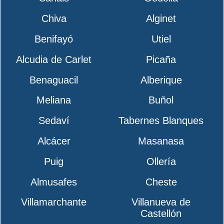
Chiva
Alginet
Benifayó
Utiel
Alcudia de Carlet
Picaña
Benaguacil
Alberique
Meliana
Buñol
Sedaví
Tabernes Blanques
Alcácer
Masanasa
Puig
Ollería
Almusafes
Cheste
Villamarchante
Villanueva de
Castellón