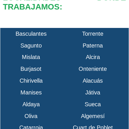
TRABAJAMOS:
Basculantes
Torrente
Sagunto
Paterna
Mislata
Alcira
Burjasot
Onteniente
Chirivella
Alacuás
Manises
Játiva
Aldaya
Sueca
Oliva
Algemesí
Catarroja
Cuart de Poblet