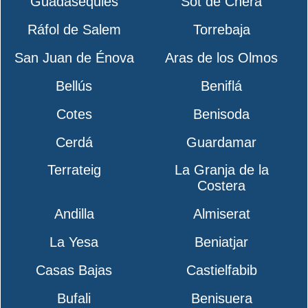
Guadasequies
Sot de Chera
Ráfol de Salem
Torrebaja
San Juan de Énova
Aras de los Olmos
Bellús
Beniflá
Cotes
Benisoda
Cerdá
Guardamar
Terrateig
La Granja de la
Costera
Andilla
Almiserat
La Yesa
Beniatjar
Casas Bajas
Castielfabib
Bufali
Benisuera