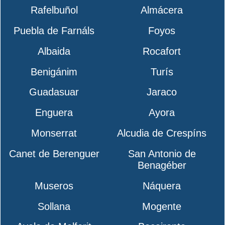
Rafelbuñol
Almácera
Puebla de Farnáls
Foyos
Albaida
Rocafort
Benigánim
Turís
Guadasuar
Jaraco
Enguera
Ayora
Monserrat
Alcudia de Crespíns
Canet de Berenguer
San Antonio de
Benagéber
Museros
Náquera
Sollana
Mogente