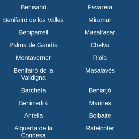
Benisanó
Favareta
Benifairó de los Valles
Miramar
Beniparrell
Masalfasar
Palma de Gandía
Chelva
Montaverner
Riola
Benifairó de la
Masalavés
Valldigna
Barcheta
Beniarjó
Benirredrá
Marines
Antella
Bolbaite
Alquería de la
Rafelcofer
Condesa