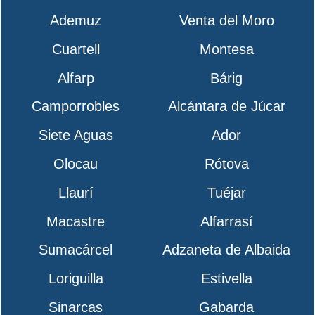
Ademuz
Venta del Moro
Cuartell
Montesa
Alfarp
Bárig
Camporrobles
Alcántara de Júcar
Siete Aguas
Ador
Olocau
Rótova
Llaurí
Tuéjar
Macastre
Alfarrasí
Sumacárcel
Adzaneta de Albaida
Loriguilla
Estivella
Sinarcas
Gabarda