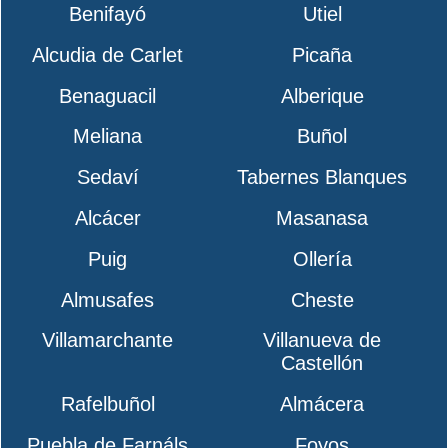
Benifayó
Utiel
Alcudia de Carlet
Picaña
Benaguacil
Alberique
Meliana
Buñol
Sedaví
Tabernes Blanques
Alcácer
Masanasa
Puig
Ollería
Almusafes
Cheste
Villamarchante
Villanueva de
Castellón
Rafelbuñol
Almácera
Puebla de Farnáls
Foyos