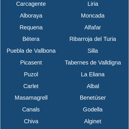
Carcagente
Liria
Alboraya
Moncada
Requena
Alfafar
Bétera
Ribarroja del Turia
Puebla de Vallbona
Silla
Picasent
Tabernes de Valldigna
Puzol
La Eliana
Carlet
Albal
Masamagrell
Benetúser
Canals
Godella
Chiva
Alginet