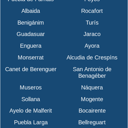
Albaida
Rocafort
Benigánim
Turís
Guadasuar
Jaraco
Enguera
Ayora
Monserrat
Alcudia de Crespíns
Canet de Berenguer
San Antonio de
Benagéber
Museros
Náquera
Sollana
Mogente
Ayelo de Malferit
Bocairente
Puebla Larga
Bellreguart