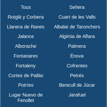
Tous
Señera
Rotglá y Corbera
Cuart de les Valls
Llanera de Ranes
Albalat de Taronchers
Jalance
Algimia de Alfara
Alborache
Palmera
Fontanares
Énova
Fortaleny
Cofrentes
Cortes de Pallás
Petrés
Potríes
Benicull de Júcar
Lugar Nuevo de
Jarafuel
Fenollet