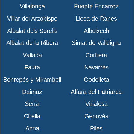
Villalonga
Fuente Encarroz
Villar del Arzobispo
Llosa de Ranes
Albalat dels Sorells
Albuixech
Albalat de la Ribera
Simat de Valldigna
Vallada
Corbera
Faura
Navarrés
Bonrepós y Mirambell
Godelleta
Daimuz
Alfara del Patriarca
Serra
Vinalesa
Chella
Genovés
Anna
Piles