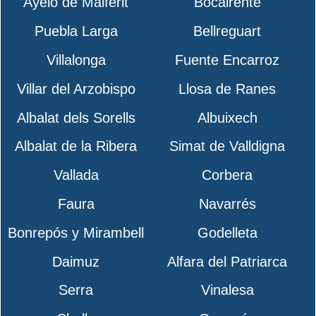
Ayelo de Malferit
Bocairente
Puebla Larga
Bellreguart
Villalonga
Fuente Encarroz
Villar del Arzobispo
Llosa de Ranes
Albalat dels Sorells
Albuixech
Albalat de la Ribera
Simat de Valldigna
Vallada
Corbera
Faura
Navarrés
Bonrepós y Mirambell
Godelleta
Daimuz
Alfara del Patriarca
Serra
Vinalesa