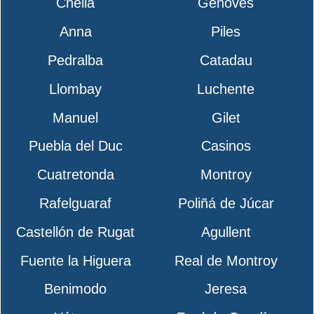
Chella
Genovés
Anna
Piles
Pedralba
Catadau
Llombay
Luchente
Manuel
Gilet
Puebla del Duc
Casinos
Cuatretonda
Montroy
Rafelguaraf
Poliñá de Júcar
Castellón de Rugat
Agullent
Fuente la Higuera
Real de Montroy
Benimodo
Jeresa