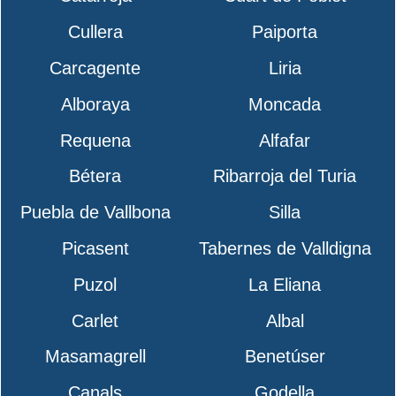
Cullera
Paiporta
Carcagente
Liria
Alboraya
Moncada
Requena
Alfafar
Bétera
Ribarroja del Turia
Puebla de Vallbona
Silla
Picasent
Tabernes de Valldigna
Puzol
La Eliana
Carlet
Albal
Masamagrell
Benetúser
Canals
Godella