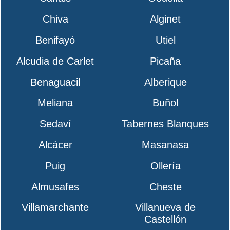
Chiva
Alginet
Benifayó
Utiel
Alcudia de Carlet
Picaña
Benaguacil
Alberique
Meliana
Buñol
Sedaví
Tabernes Blanques
Alcácer
Masanasa
Puig
Ollería
Almusafes
Cheste
Villamarchante
Villanueva de
Castellón