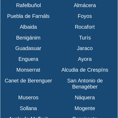
Rafelbuñol
Almácera
Puebla de Farnáls
Foyos
Albaida
Rocafort
Benigánim
Turís
Guadasuar
Jaraco
Enguera
Ayora
Monserrat
Alcudia de Crespíns
Canet de Berenguer
San Antonio de
Benagéber
Museros
Náquera
Sollana
Mogente