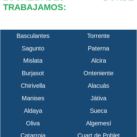
TRABAJAMOS:
Basculantes
Torrente
Sagunto
Paterna
Mislata
Alcira
Burjasot
Onteniente
Chirivella
Alacuás
Manises
Játiva
Aldaya
Sueca
Oliva
Algemesí
Catarroja
Cuart de Poblet