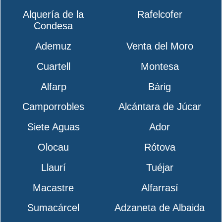
Alquería de la
Rafelcofer
Condesa
Ademuz
Venta del Moro
Cuartell
Montesa
Alfarp
Bárig
Camporrobles
Alcántara de Júcar
Siete Aguas
Ador
Olocau
Rótova
Llaurí
Tuéjar
Macastre
Alfarrasí
Sumacárcel
Adzaneta de Albaida