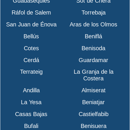
Guadasequies
Sot de Chera
Ráfol de Salem
Torrebaja
San Juan de Énova
Aras de los Olmos
Bellús
Beniflá
Cotes
Benisoda
Cerdá
Guardamar
Terrateig
La Granja de la
Costera
Andilla
Almiserat
La Yesa
Beniatjar
Casas Bajas
Castielfabib
Bufali
Benisuera