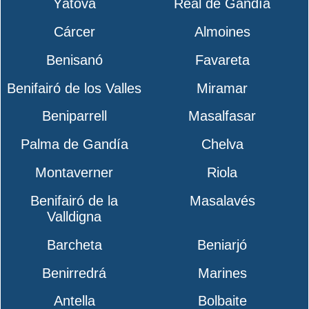
Yátova
Real de Gandía
Cárcer
Almoines
Benisanó
Favareta
Benifairó de los Valles
Miramar
Beniparrell
Masalfasar
Palma de Gandía
Chelva
Montaverner
Riola
Benifairó de la
Masalavés
Valldigna
Barcheta
Beniarjó
Benirredrá
Marines
Antella
Bolbaite