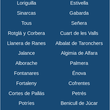
Loriguilla
Estivella
Sinarcas
Gabarda
Tous
Señera
Rotglá y Corbera
Cuart de les Valls
Llanera de Ranes
Albalat de Taronchers
Jalance
Algimia de Alfara
Alborache
Palmera
Fontanares
Énova
Fortaleny
Cofrentes
Cortes de Pallás
Petrés
Potríes
Benicull de Júcar