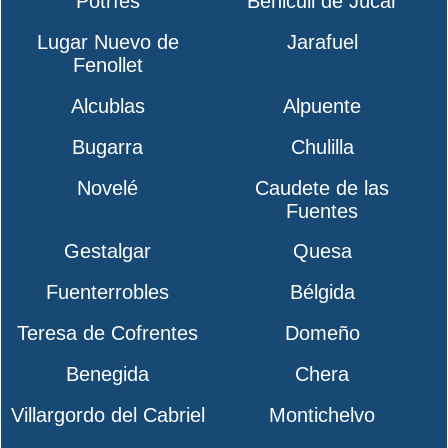
Potríes
Benicull de Júcar
Lugar Nuevo de
Jarafuel
Fenollet
Alcublas
Alpuente
Bugarra
Chulilla
Novelé
Caudete de las
Fuentes
Gestalgar
Quesa
Fuenterrobles
Bélgida
Teresa de Cofrentes
Domeño
Benegida
Chera
Villargordo del Cabriel
Montichelvo