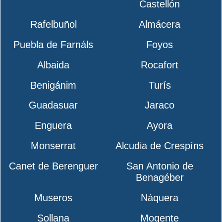
Castellón
Rafelbuñol
Almácera
Puebla de Farnáls
Foyos
Albaida
Rocafort
Benigánim
Turís
Guadasuar
Jaraco
Enguera
Ayora
Monserrat
Alcudia de Crespíns
Canet de Berenguer
San Antonio de
Benagéber
Museros
Náquera
Sollana
Mogente