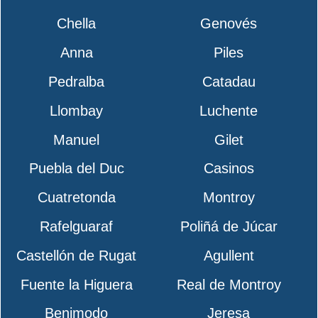
Chella
Genovés
Anna
Piles
Pedralba
Catadau
Llombay
Luchente
Manuel
Gilet
Puebla del Duc
Casinos
Cuatretonda
Montroy
Rafelguaraf
Poliñá de Júcar
Castellón de Rugat
Agullent
Fuente la Higuera
Real de Montroy
Benimodo
Jeresa