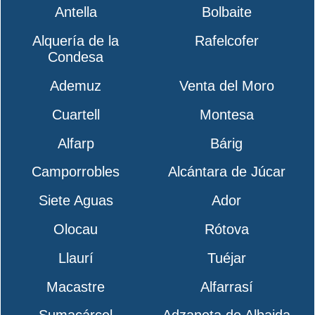
Antella
Bolbaite
Alquería de la
Rafelcofer
Condesa
Ademuz
Venta del Moro
Cuartell
Montesa
Alfarp
Bárig
Camporrobles
Alcántara de Júcar
Siete Aguas
Ador
Olocau
Rótova
Llaurí
Tuéjar
Macastre
Alfarrasí