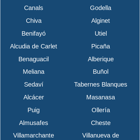
Canals
Godella
Chiva
Alginet
Benifayó
Utiel
Alcudia de Carlet
Picaña
Benaguacil
Alberique
Meliana
Buñol
Sedaví
Tabernes Blanques
Alcácer
Masanasa
Puig
Ollería
Almusafes
Cheste
Villamarchante
Villanueva de