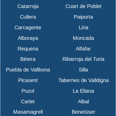
Catarroja
Cuart de Poblet
Cullera
Paiporta
Carcagente
Liria
Alboraya
Moncada
Requena
Alfafar
Bétera
Ribarroja del Turia
Puebla de Vallbona
Silla
Picasent
Tabernes de Valldigna
Puzol
La Eliana
Carlet
Albal
Masamagrell
Benetúser