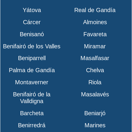
Yátova
Real de Gandía
Cárcer
Almoines
Benisanó
Favareta
Benifairó de los Valles
Miramar
Beniparrell
Masalfasar
Palma de Gandía
Chelva
Montaverner
Riola
Benifairó de la
Masalavés
Valldigna
Barcheta
Beniarjó
Benirredrá
Marines