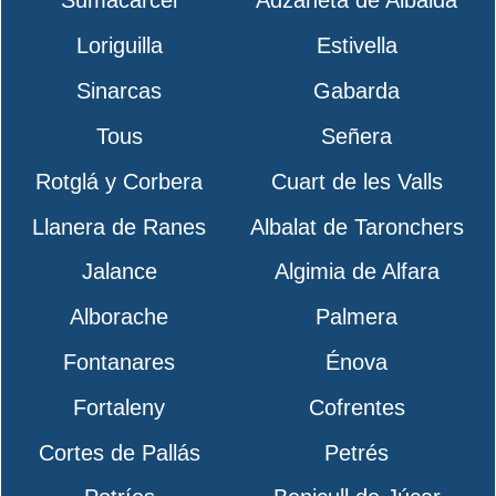
Sumacárcel
Adzaneta de Albaida
Loriguilla
Estivella
Sinarcas
Gabarda
Tous
Señera
Rotglá y Corbera
Cuart de les Valls
Llanera de Ranes
Albalat de Taronchers
Jalance
Algimia de Alfara
Alborache
Palmera
Fontanares
Énova
Fortaleny
Cofrentes
Cortes de Pallás
Petrés