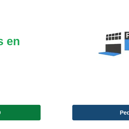
s en
Ped