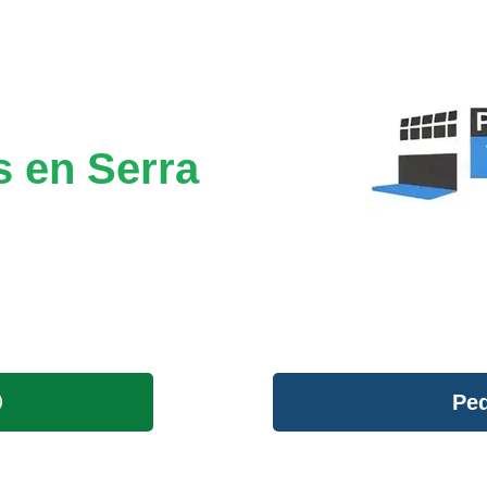
s en Serra
Ped