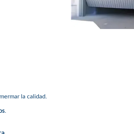
mermar la calidad.
os
.
ra