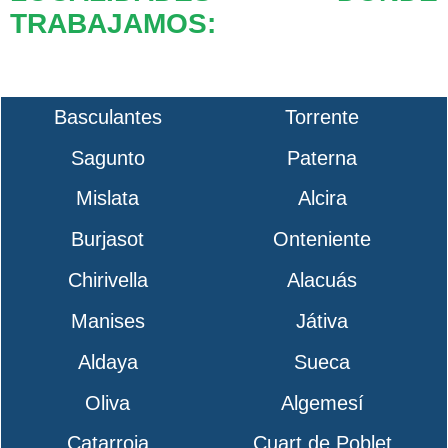
TRABAJAMOS:
Basculantes
Torrente
Sagunto
Paterna
Mislata
Alcira
Burjasot
Onteniente
Chirivella
Alacuás
Manises
Játiva
Aldaya
Sueca
Oliva
Algemesí
Catarroja
Cuart de Poblet