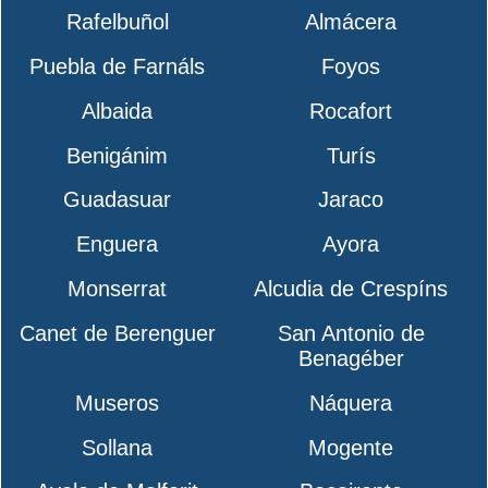
Rafelbuñol
Almácera
Puebla de Farnáls
Foyos
Albaida
Rocafort
Benigánim
Turís
Guadasuar
Jaraco
Enguera
Ayora
Monserrat
Alcudia de Crespíns
Canet de Berenguer
San Antonio de
Benagéber
Museros
Náquera
Sollana
Mogente