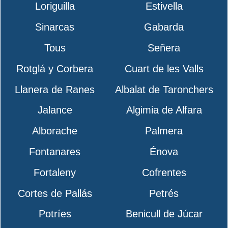
Loriguilla
Estivella
Sinarcas
Gabarda
Tous
Señera
Rotglá y Corbera
Cuart de les Valls
Llanera de Ranes
Albalat de Taronchers
Jalance
Algimia de Alfara
Alborache
Palmera
Fontanares
Énova
Fortaleny
Cofrentes
Cortes de Pallás
Petrés
Potríes
Benicull de Júcar