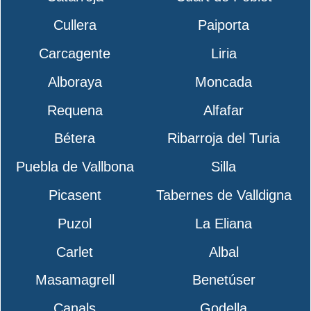
Cullera
Paiporta
Carcagente
Liria
Alboraya
Moncada
Requena
Alfafar
Bétera
Ribarroja del Turia
Puebla de Vallbona
Silla
Picasent
Tabernes de Valldigna
Puzol
La Eliana
Carlet
Albal
Masamagrell
Benetúser
Canals
Godella