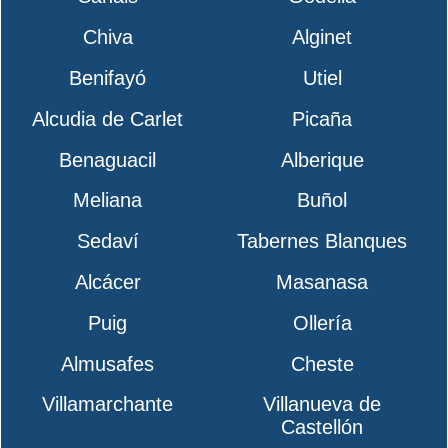
Chiva
Alginet
Benifayó
Utiel
Alcudia de Carlet
Picaña
Benaguacil
Alberique
Meliana
Buñol
Sedaví
Tabernes Blanques
Alcácer
Masanasa
Puig
Ollería
Almusafes
Cheste
Villamarchante
Villanueva de
Castellón