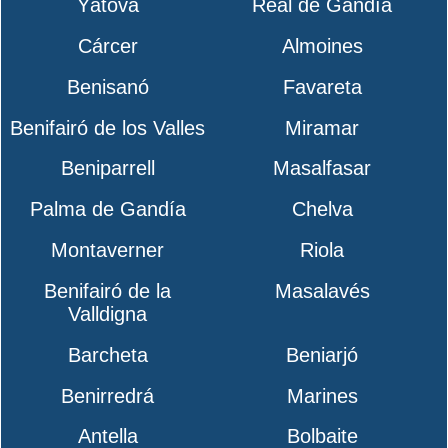
Yátova
Real de Gandía
Cárcer
Almoines
Benisanó
Favareta
Benifairó de los Valles
Miramar
Beniparrell
Masalfasar
Palma de Gandía
Chelva
Montaverner
Riola
Benifairó de la
Masalavés
Valldigna
Barcheta
Beniarjó
Benirredrá
Marines
Antella
Bolbaite