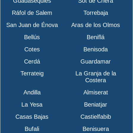
Guadasequies
Sot de Chera
Ráfol de Salem
Torrebaja
San Juan de Énova
Aras de los Olmos
Bellús
Beniflá
Cotes
Benisoda
Cerdá
Guardamar
Terrateig
La Granja de la
Costera
Andilla
Almiserat
La Yesa
Beniatjar
Casas Bajas
Castielfabib
Bufali
Benisuera