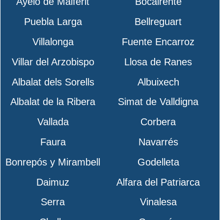
Ayelo de Malferit
Bocairente
Puebla Larga
Bellreguart
Villalonga
Fuente Encarroz
Villar del Arzobispo
Llosa de Ranes
Albalat dels Sorells
Albuixech
Albalat de la Ribera
Simat de Valldigna
Vallada
Corbera
Faura
Navarrés
Bonrepós y Mirambell
Godelleta
Daimuz
Alfara del Patriarca
Serra
Vinalesa