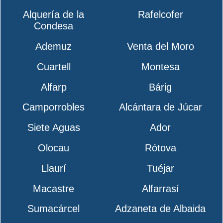
Alquería de la
Rafelcofer
Condesa
Ademuz
Venta del Moro
Cuartell
Montesa
Alfarp
Bárig
Camporrobles
Alcántara de Júcar
Siete Aguas
Ador
Olocau
Rótova
Llaurí
Tuéjar
Macastre
Alfarrasí
Sumacárcel
Adzaneta de Albaida