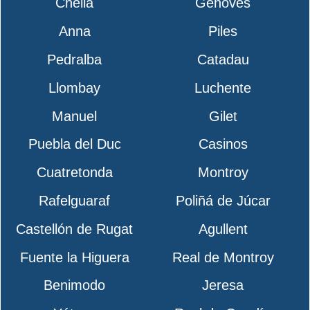
Chella
Genovés
Anna
Piles
Pedralba
Catadau
Llombay
Luchente
Manuel
Gilet
Puebla del Duc
Casinos
Cuatretonda
Montroy
Rafelguaraf
Poliñá de Júcar
Castellón de Rugat
Agullent
Fuente la Higuera
Real de Montroy
Benimodo
Jeresa