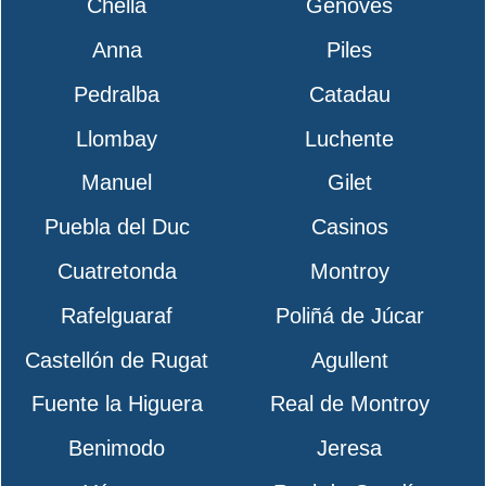
Chella
Genovés
Anna
Piles
Pedralba
Catadau
Llombay
Luchente
Manuel
Gilet
Puebla del Duc
Casinos
Cuatretonda
Montroy
Rafelguaraf
Poliñá de Júcar
Castellón de Rugat
Agullent
Fuente la Higuera
Real de Montroy
Benimodo
Jeresa