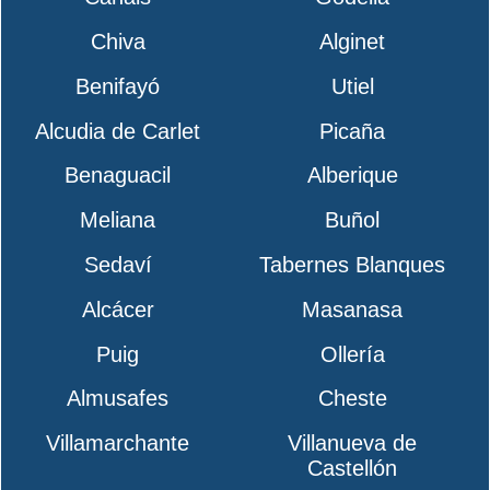
Chiva
Alginet
Benifayó
Utiel
Alcudia de Carlet
Picaña
Benaguacil
Alberique
Meliana
Buñol
Sedaví
Tabernes Blanques
Alcácer
Masanasa
Puig
Ollería
Almusafes
Cheste
Villamarchante
Villanueva de
Castellón