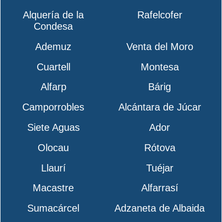
Alquería de la
Rafelcofer
Condesa
Ademuz
Venta del Moro
Cuartell
Montesa
Alfarp
Bárig
Camporrobles
Alcántara de Júcar
Siete Aguas
Ador
Olocau
Rótova
Llaurí
Tuéjar
Macastre
Alfarrasí
Sumacárcel
Adzaneta de Albaida