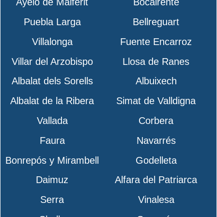
Ayelo de Malferit
Bocairente
Puebla Larga
Bellreguart
Villalonga
Fuente Encarroz
Villar del Arzobispo
Llosa de Ranes
Albalat dels Sorells
Albuixech
Albalat de la Ribera
Simat de Valldigna
Vallada
Corbera
Faura
Navarrés
Bonrepós y Mirambell
Godelleta
Daimuz
Alfara del Patriarca
Serra
Vinalesa