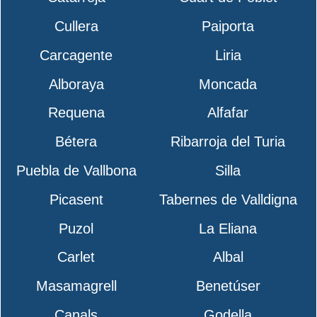
Cullera
Paiporta
Carcagente
Liria
Alboraya
Moncada
Requena
Alfafar
Bétera
Ribarroja del Turia
Puebla de Vallbona
Silla
Picasent
Tabernes de Valldigna
Puzol
La Eliana
Carlet
Albal
Masamagrell
Benetúser
Canals
Godella