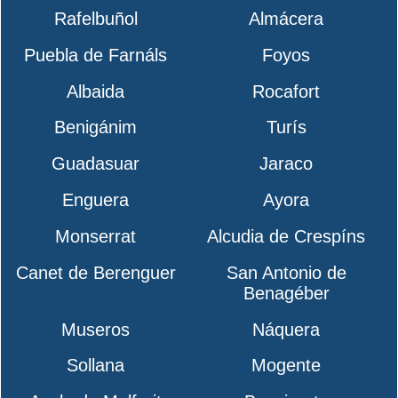
Rafelbuñol
Almácera
Puebla de Farnáls
Foyos
Albaida
Rocafort
Benigánim
Turís
Guadasuar
Jaraco
Enguera
Ayora
Monserrat
Alcudia de Crespíns
Canet de Berenguer
San Antonio de
Benagéber
Museros
Náquera
Sollana
Mogente