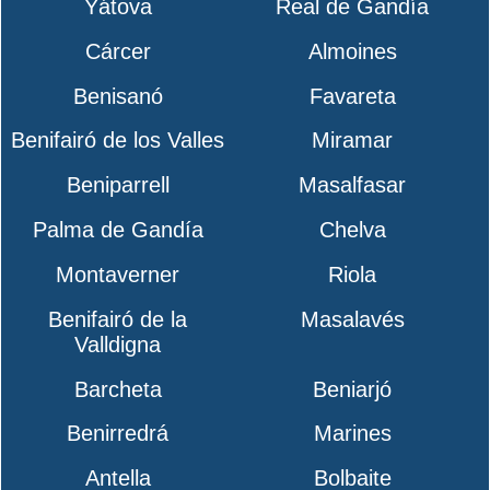
Yátova
Real de Gandía
Cárcer
Almoines
Benisanó
Favareta
Benifairó de los Valles
Miramar
Beniparrell
Masalfasar
Palma de Gandía
Chelva
Montaverner
Riola
Benifairó de la
Masalavés
Valldigna
Barcheta
Beniarjó
Benirredrá
Marines
Antella
Bolbaite