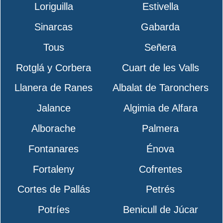
Loriguilla
Estivella
Sinarcas
Gabarda
Tous
Señera
Rotglá y Corbera
Cuart de les Valls
Llanera de Ranes
Albalat de Taronchers
Jalance
Algimia de Alfara
Alborache
Palmera
Fontanares
Énova
Fortaleny
Cofrentes
Cortes de Pallás
Petrés
Potríes
Benicull de Júcar