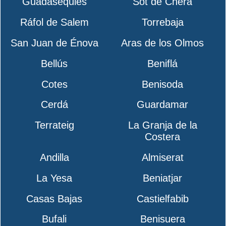
Guadasequies
Sot de Chera
Ráfol de Salem
Torrebaja
San Juan de Énova
Aras de los Olmos
Bellús
Beniflá
Cotes
Benisoda
Cerdá
Guardamar
Terrateig
La Granja de la
Costera
Andilla
Almiserat
La Yesa
Beniatjar
Casas Bajas
Castielfabib
Bufali
Benisuera