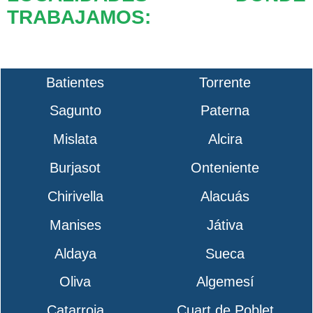
TRABAJAMOS:
Batientes
Torrente
Sagunto
Paterna
Mislata
Alcira
Burjasot
Onteniente
Chirivella
Alacuás
Manises
Játiva
Aldaya
Sueca
Oliva
Algemesí
Catarroja
Cuart de Poblet