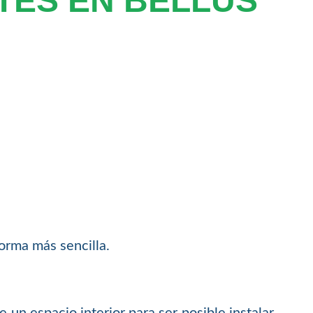
TES EN BELLÚS
orma más sencilla.
e un espacio interior para ser posible instalar