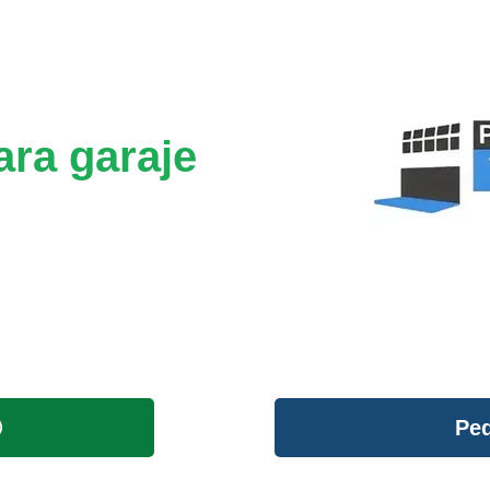
ara garaje
Ped