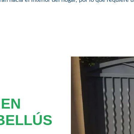
 EN
BELLÚS