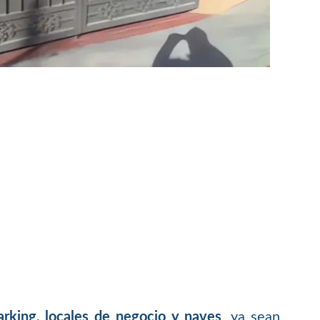
arking, locales de negocio y naves
, ya sean