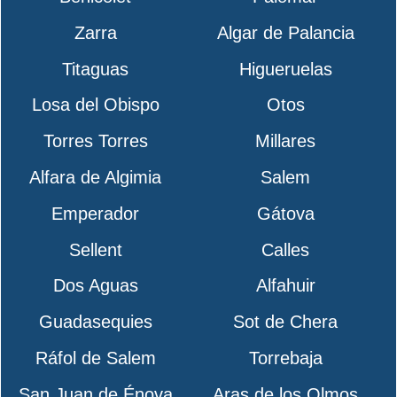
Zarra
Algar de Palancia
Titaguas
Higueruelas
Losa del Obispo
Otos
Torres Torres
Millares
Alfara de Algimia
Salem
Emperador
Gátova
Sellent
Calles
Dos Aguas
Alfahuir
Guadasequies
Sot de Chera
Ráfol de Salem
Torrebaja
San Juan de Énova
Aras de los Olmos