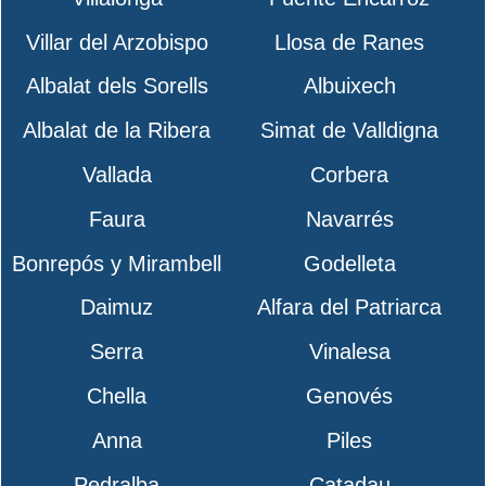
Villar del Arzobispo
Llosa de Ranes
Albalat dels Sorells
Albuixech
Albalat de la Ribera
Simat de Valldigna
Vallada
Corbera
Faura
Navarrés
Bonrepós y Mirambell
Godelleta
Daimuz
Alfara del Patriarca
Serra
Vinalesa
Chella
Genovés
Anna
Piles
Pedralba
Catadau