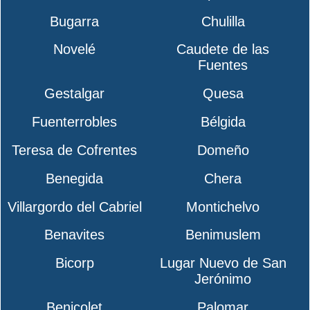
Bugarra
Chulilla
Novelé
Caudete de las
Fuentes
Gestalgar
Quesa
Fuenterrobles
Bélgida
Teresa de Cofrentes
Domeño
Benegida
Chera
Villargordo del Cabriel
Montichelvo
Benavites
Benimuslem
Bicorp
Lugar Nuevo de San
Jerónimo
Benicolet
Palomar