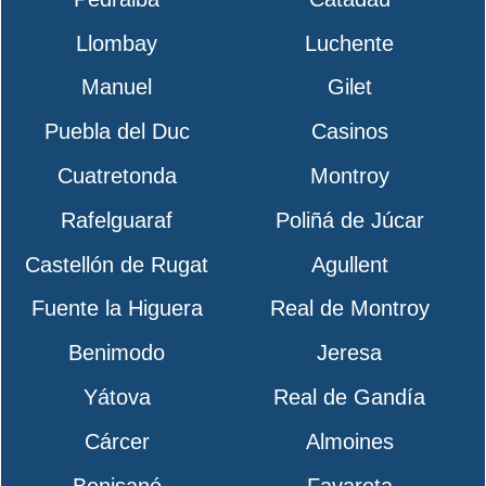
Llombay
Luchente
Manuel
Gilet
Puebla del Duc
Casinos
Cuatretonda
Montroy
Rafelguaraf
Poliñá de Júcar
Castellón de Rugat
Agullent
Fuente la Higuera
Real de Montroy
Benimodo
Jeresa
Yátova
Real de Gandía
Cárcer
Almoines
Benisanó
Favareta