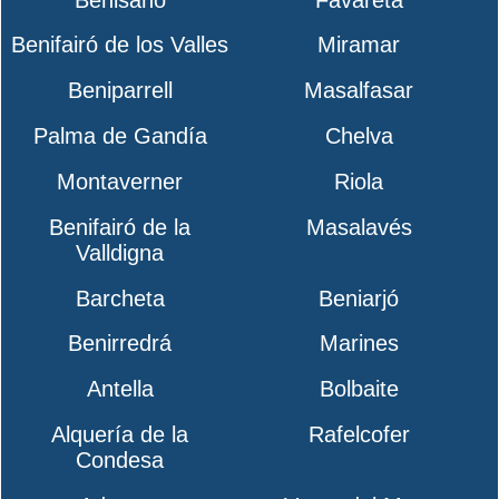
Benifairó de los Valles
Miramar
Beniparrell
Masalfasar
Palma de Gandía
Chelva
Montaverner
Riola
Benifairó de la
Masalavés
Valldigna
Barcheta
Beniarjó
Benirredrá
Marines
Antella
Bolbaite
Alquería de la
Rafelcofer
Condesa