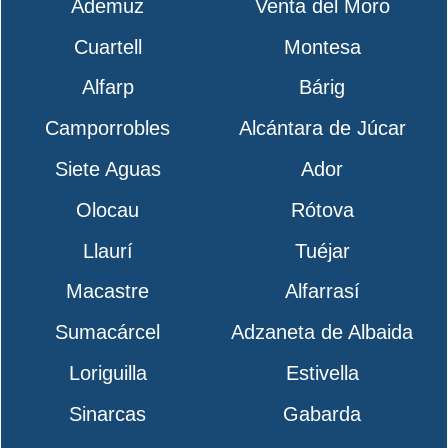
Ademuz
Venta del Moro
Cuartell
Montesa
Alfarp
Bárig
Camporrobles
Alcántara de Júcar
Siete Aguas
Ador
Olocau
Rótova
Llaurí
Tuéjar
Macastre
Alfarrasí
Sumacárcel
Adzaneta de Albaida
Loriguilla
Estivella
Sinarcas
Gabarda