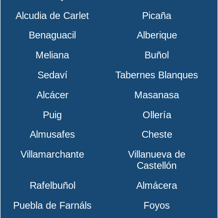
Alcudia de Carlet
Picaña
Benaguacil
Alberique
Meliana
Buñol
Sedaví
Tabernes Blanques
Alcácer
Masanasa
Puig
Ollería
Almusafes
Cheste
Villamarchante
Villanueva de
Castellón
Rafelbuñol
Almácera
Puebla de Farnáls
Foyos