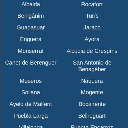
Albaida
Rocafort
Benigánim
Turís
Guadasuar
Jaraco
Enguera
Ayora
Monserrat
Alcudia de Crespíns
Canet de Berenguer
San Antonio de
Benagéber
Museros
Náquera
Sollana
Mogente
Ayelo de Malferit
Bocairente
Puebla Larga
Bellreguart
Villalonga
Fuente Encarroz