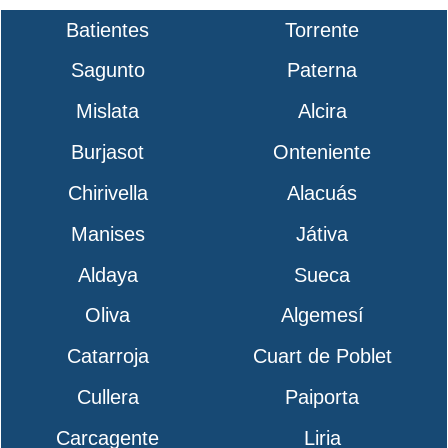
Batientes
Torrente
Sagunto
Paterna
Mislata
Alcira
Burjasot
Onteniente
Chirivella
Alacuás
Manises
Játiva
Aldaya
Sueca
Oliva
Algemesí
Catarroja
Cuart de Poblet
Cullera
Paiporta
Carcagente
Liria