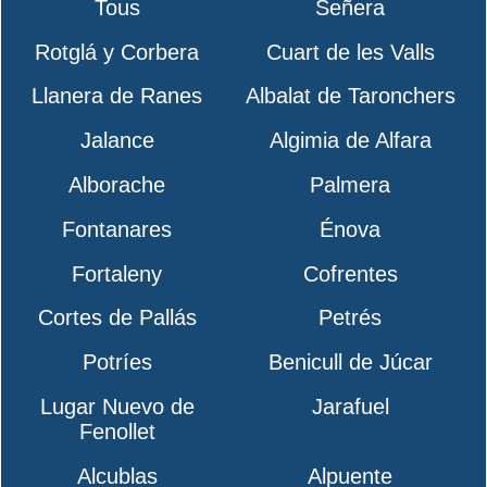
Tous
Señera
Rotglá y Corbera
Cuart de les Valls
Llanera de Ranes
Albalat de Taronchers
Jalance
Algimia de Alfara
Alborache
Palmera
Fontanares
Énova
Fortaleny
Cofrentes
Cortes de Pallás
Petrés
Potríes
Benicull de Júcar
Lugar Nuevo de
Jarafuel
Fenollet
Alcublas
Alpuente