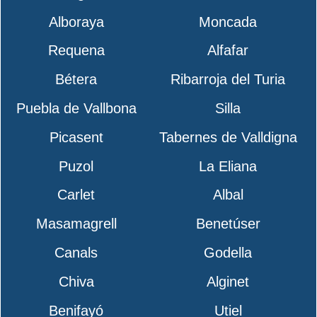
Alboraya
Moncada
Requena
Alfafar
Bétera
Ribarroja del Turia
Puebla de Vallbona
Silla
Picasent
Tabernes de Valldigna
Puzol
La Eliana
Carlet
Albal
Masamagrell
Benetúser
Canals
Godella
Chiva
Alginet
Benifayó
Utiel