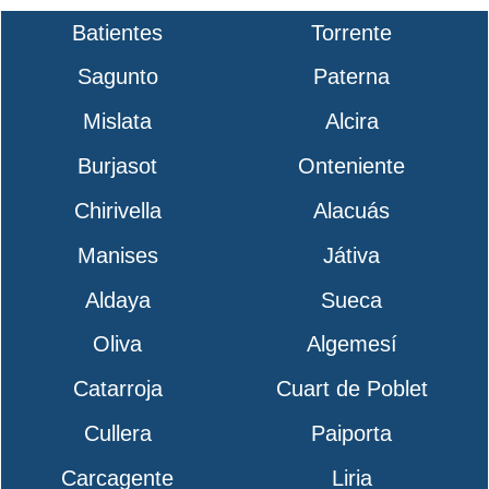
Batientes
Torrente
Sagunto
Paterna
Mislata
Alcira
Burjasot
Onteniente
Chirivella
Alacuás
Manises
Játiva
Aldaya
Sueca
Oliva
Algemesí
Catarroja
Cuart de Poblet
Cullera
Paiporta
Carcagente
Liria