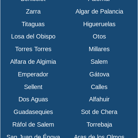
Zarra
Algar de Palancia
Titaguas
Higueruelas
Losa del Obispo
Otos
Torres Torres
Millares
Alfara de Algimia
Salem
Emperador
Gátova
Sellent
Calles
Dos Aguas
Alfahuir
Guadasequies
Sot de Chera
Ráfol de Salem
Torrebaja
San Juan de Énova
Aras de los Olmos