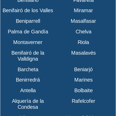
Benifairó de los Valles
Miramar
Beniparrell
Masalfasar
Palma de Gandía
Chelva
Montaverner
Riola
Benifairó de la
Masalavés
Valldigna
Barcheta
Beniarjó
Benirredrá
Marines
Antella
Bolbaite
Alquería de la
Rafelcofer
Condesa