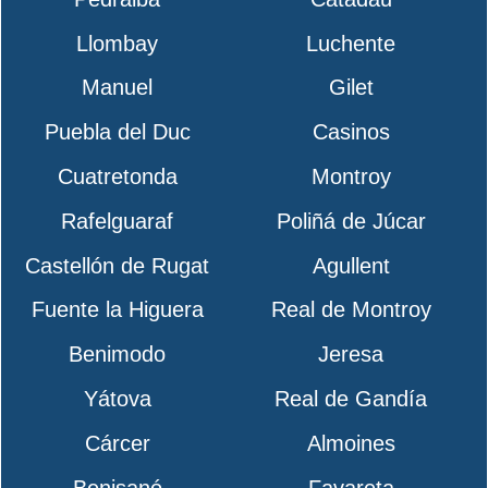
Llombay
Luchente
Manuel
Gilet
Puebla del Duc
Casinos
Cuatretonda
Montroy
Rafelguaraf
Poliñá de Júcar
Castellón de Rugat
Agullent
Fuente la Higuera
Real de Montroy
Benimodo
Jeresa
Yátova
Real de Gandía
Cárcer
Almoines
Benisanó
Favareta