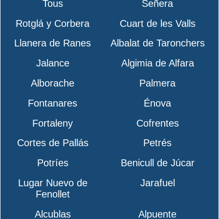
Tous
Señera
Rotglá y Corbera
Cuart de les Valls
Llanera de Ranes
Albalat de Taronchers
Jalance
Algimia de Alfara
Alborache
Palmera
Fontanares
Énova
Fortaleny
Cofrentes
Cortes de Pallás
Petrés
Potríes
Benicull de Júcar
Lugar Nuevo de
Jarafuel
Fenollet
Alcublas
Alpuente