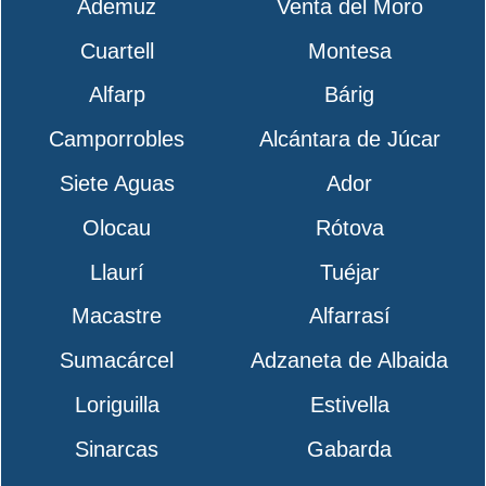
Ademuz
Venta del Moro
Cuartell
Montesa
Alfarp
Bárig
Camporrobles
Alcántara de Júcar
Siete Aguas
Ador
Olocau
Rótova
Llaurí
Tuéjar
Macastre
Alfarrasí
Sumacárcel
Adzaneta de Albaida
Loriguilla
Estivella
Sinarcas
Gabarda