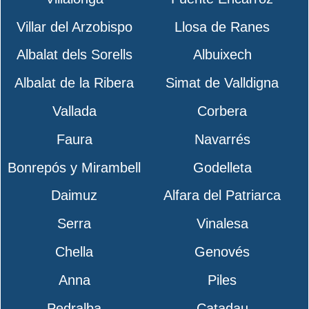
Villar del Arzobispo
Llosa de Ranes
Albalat dels Sorells
Albuixech
Albalat de la Ribera
Simat de Valldigna
Vallada
Corbera
Faura
Navarrés
Bonrepós y Mirambell
Godelleta
Daimuz
Alfara del Patriarca
Serra
Vinalesa
Chella
Genovés
Anna
Piles
Pedralba
Catadau