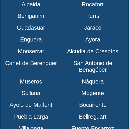
Albaida
Rocafort
Benigánim
Turís
Guadasuar
Jaraco
Enguera
Ayora
Monserrat
Alcudia de Crespíns
Canet de Berenguer
San Antonio de
Benagéber
Museros
Náquera
Sollana
Mogente
Ayelo de Malferit
Bocairente
Puebla Larga
Bellreguart
Villalonga
Fuente Encarroz