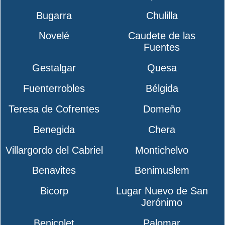
Bugarra
Chulilla
Novelé
Caudete de las
Fuentes
Gestalgar
Quesa
Fuenterrobles
Bélgida
Teresa de Cofrentes
Domeño
Benegida
Chera
Villargordo del Cabriel
Montichelvo
Benavites
Benimuslem
Bicorp
Lugar Nuevo de San
Jerónimo
Benicolet
Palomar