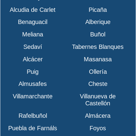
Alcudia de Carlet
Picaña
Benaguacil
Alberique
Meliana
Buñol
Sedaví
Tabernes Blanques
Alcácer
Masanasa
Puig
Ollería
Almusafes
Cheste
Villamarchante
Villanueva de
Castellón
Rafelbuñol
Almácera
Puebla de Farnáls
Foyos