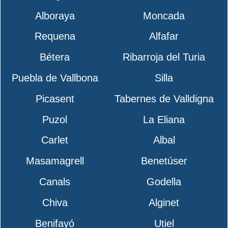
Alboraya
Moncada
Requena
Alfafar
Bétera
Ribarroja del Turia
Puebla de Vallbona
Silla
Picasent
Tabernes de Valldigna
Puzol
La Eliana
Carlet
Albal
Masamagrell
Benetúser
Canals
Godella
Chiva
Alginet
Benifayó
Utiel