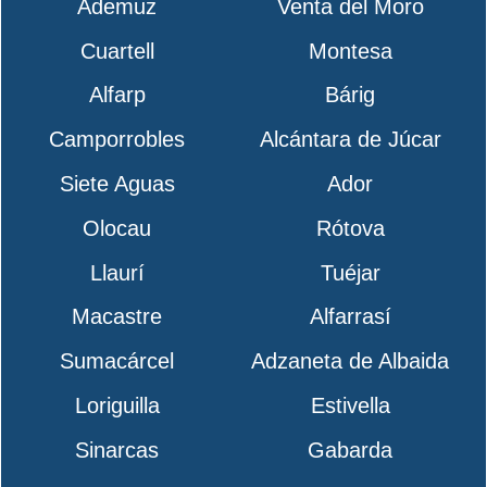
Ademuz
Venta del Moro
Cuartell
Montesa
Alfarp
Bárig
Camporrobles
Alcántara de Júcar
Siete Aguas
Ador
Olocau
Rótova
Llaurí
Tuéjar
Macastre
Alfarrasí
Sumacárcel
Adzaneta de Albaida
Loriguilla
Estivella
Sinarcas
Gabarda