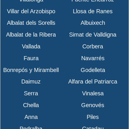
Villar del Arzobispo
Llosa de Ranes
Albalat dels Sorells
Albuixech
Albalat de la Ribera
Simat de Valldigna
Vallada
Corbera
Faura
Navarrés
Bonrepós y Mirambell
Godelleta
Daimuz
Alfara del Patriarca
Serra
Vinalesa
Chella
Genovés
Anna
Piles
Pedralba
Catadau