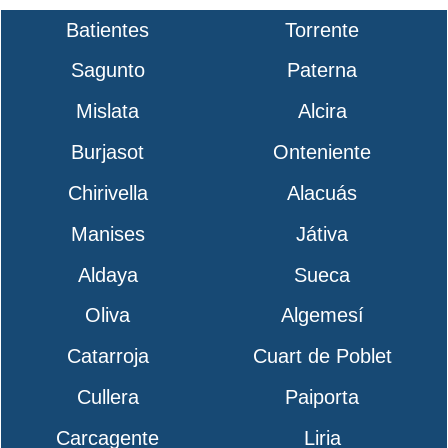
Batientes
Torrente
Sagunto
Paterna
Mislata
Alcira
Burjasot
Onteniente
Chirivella
Alacuás
Manises
Játiva
Aldaya
Sueca
Oliva
Algemesí
Catarroja
Cuart de Poblet
Cullera
Paiporta
Carcagente
Liria