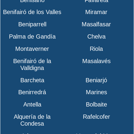
Benifairó de los Valles
Miramar
Beniparrell
Masalfasar
Palma de Gandía
Chelva
Montaverner
Riola
Benifairó de la
Masalavés
Valldigna
Barcheta
Beniarjó
Benirredrá
Marines
Antella
Bolbaite
Alquería de la
Rafelcofer
Condesa