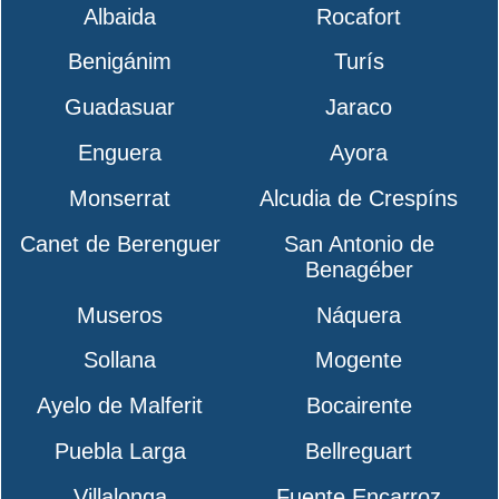
Albaida
Rocafort
Benigánim
Turís
Guadasuar
Jaraco
Enguera
Ayora
Monserrat
Alcudia de Crespíns
Canet de Berenguer
San Antonio de
Benagéber
Museros
Náquera
Sollana
Mogente
Ayelo de Malferit
Bocairente
Puebla Larga
Bellreguart
Villalonga
Fuente Encarroz