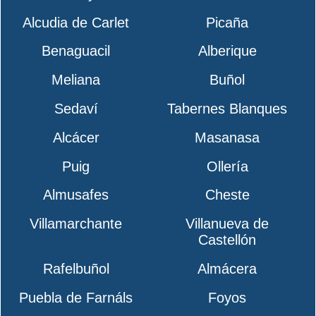
Alcudia de Carlet
Picaña
Benaguacil
Alberique
Meliana
Buñol
Sedaví
Tabernes Blanques
Alcácer
Masanasa
Puig
Ollería
Almusafes
Cheste
Villamarchante
Villanueva de
Castellón
Rafelbuñol
Almácera
Puebla de Farnáls
Foyos