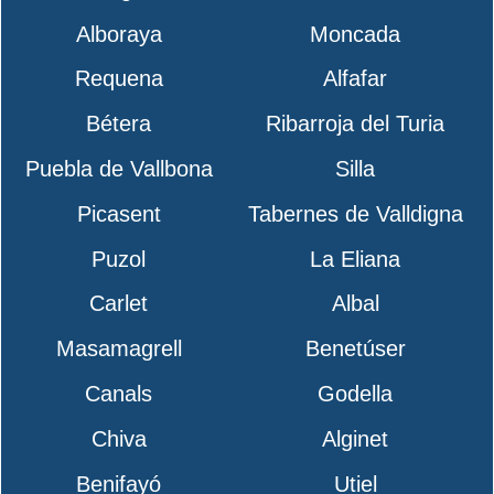
Alboraya
Moncada
Requena
Alfafar
Bétera
Ribarroja del Turia
Puebla de Vallbona
Silla
Picasent
Tabernes de Valldigna
Puzol
La Eliana
Carlet
Albal
Masamagrell
Benetúser
Canals
Godella
Chiva
Alginet
Benifayó
Utiel