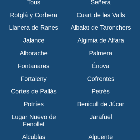
Tous
Señera
Rotglá y Corbera
Cuart de les Valls
Llanera de Ranes
Albalat de Taronchers
Jalance
Algimia de Alfara
Alborache
Palmera
Fontanares
Énova
Fortaleny
Cofrentes
Cortes de Pallás
Petrés
Potríes
Benicull de Júcar
Lugar Nuevo de
Jarafuel
Fenollet
Alcublas
Alpuente