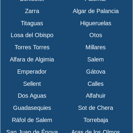
Zarra
Algar de Palancia
Titaguas
Higueruelas
Losa del Obispo
Otos
Torres Torres
Millares
Alfara de Algimia
Salem
Emperador
Gátova
Sellent
Calles
Dos Aguas
Alfahuir
Guadasequies
Sot de Chera
Ráfol de Salem
Torrebaja
San Juan de Énova
Aras de los Olmos