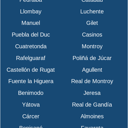
Llombay
Luchente
Manuel
Gilet
Puebla del Duc
Casinos
Cuatretonda
Montroy
Rafelguaraf
Poliñá de Júcar
Castellón de Rugat
Agullent
Fuente la Higuera
Real de Montroy
Benimodo
Jeresa
Yátova
Real de Gandía
Cárcer
Almoines
Benisanó
Favareta