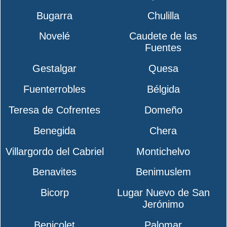
Bugarra
Chulilla
Novelé
Caudete de las
Fuentes
Gestalgar
Quesa
Fuenterrobles
Bélgida
Teresa de Cofrentes
Domeño
Benegida
Chera
Villargordo del Cabriel
Montichelvo
Benavites
Benimuslem
Bicorp
Lugar Nuevo de San
Jerónimo
Benicolet
Palomar