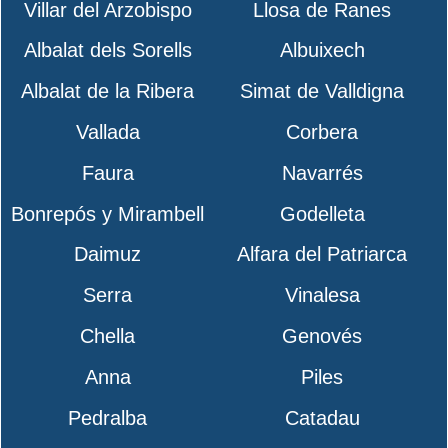
Villar del Arzobispo
Llosa de Ranes
Albalat dels Sorells
Albuixech
Albalat de la Ribera
Simat de Valldigna
Vallada
Corbera
Faura
Navarrés
Bonrepós y Mirambell
Godelleta
Daimuz
Alfara del Patriarca
Serra
Vinalesa
Chella
Genovés
Anna
Piles
Pedralba
Catadau