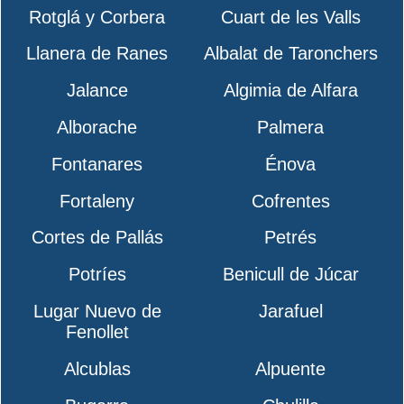
Rotglá y Corbera
Cuart de les Valls
Llanera de Ranes
Albalat de Taronchers
Jalance
Algimia de Alfara
Alborache
Palmera
Fontanares
Énova
Fortaleny
Cofrentes
Cortes de Pallás
Petrés
Potríes
Benicull de Júcar
Lugar Nuevo de
Jarafuel
Fenollet
Alcublas
Alpuente