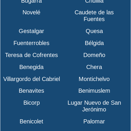
Bugarra
Chulilla
Novelé
Caudete de las
Fuentes
Gestalgar
Quesa
Fuenterrobles
Bélgida
Teresa de Cofrentes
Domeño
Benegida
Chera
Villargordo del Cabriel
Montichelvo
Benavites
Benimuslem
Bicorp
Lugar Nuevo de San
Jerónimo
Benicolet
Palomar