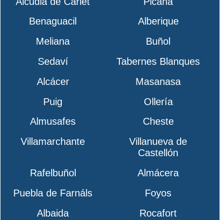
Alcudia de Carlet
Picaña
Benaguacil
Alberique
Meliana
Buñol
Sedaví
Tabernes Blanques
Alcácer
Masanasa
Puig
Ollería
Almusafes
Cheste
Villamarchante
Villanueva de
Castellón
Rafelbuñol
Almácera
Puebla de Farnáls
Foyos
Albaida
Rocafort