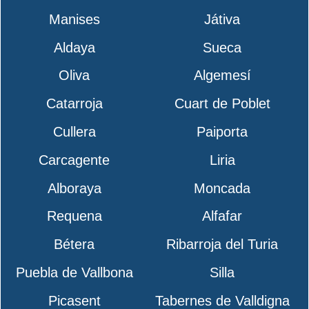
Manises
Játiva
Aldaya
Sueca
Oliva
Algemesí
Catarroja
Cuart de Poblet
Cullera
Paiporta
Carcagente
Liria
Alboraya
Moncada
Requena
Alfafar
Bétera
Ribarroja del Turia
Puebla de Vallbona
Silla
Picasent
Tabernes de Valldigna