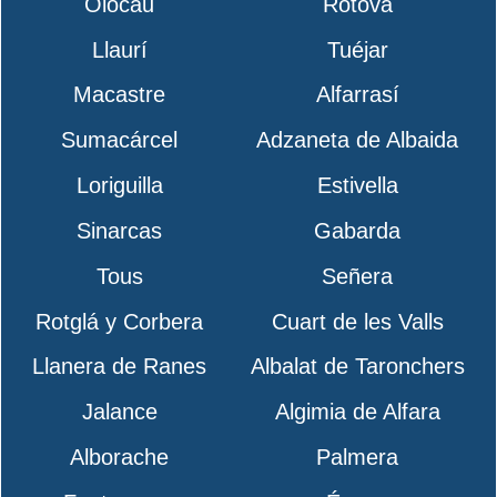
Olocau
Rótova
Llaurí
Tuéjar
Macastre
Alfarrasí
Sumacárcel
Adzaneta de Albaida
Loriguilla
Estivella
Sinarcas
Gabarda
Tous
Señera
Rotglá y Corbera
Cuart de les Valls
Llanera de Ranes
Albalat de Taronchers
Jalance
Algimia de Alfara
Alborache
Palmera