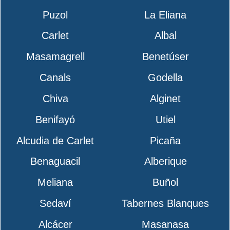
Puzol
La Eliana
Carlet
Albal
Masamagrell
Benetúser
Canals
Godella
Chiva
Alginet
Benifayó
Utiel
Alcudia de Carlet
Picaña
Benaguacil
Alberique
Meliana
Buñol
Sedaví
Tabernes Blanques
Alcácer
Masanasa