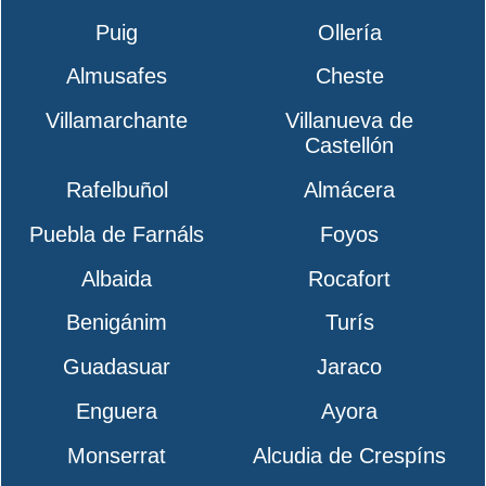
Puig
Ollería
Almusafes
Cheste
Villamarchante
Villanueva de
Castellón
Rafelbuñol
Almácera
Puebla de Farnáls
Foyos
Albaida
Rocafort
Benigánim
Turís
Guadasuar
Jaraco
Enguera
Ayora
Monserrat
Alcudia de Crespíns