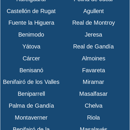
Castellón de Rugat
Agullent
Fuente la Higuera
Real de Montroy
Benimodo
Jeresa
Yátova
Real de Gandía
Cárcer
Almoines
Benisanó
Favareta
Benifairó de los Valles
Miramar
Beniparrell
Masalfasar
Palma de Gandía
Chelva
Montaverner
Riola
Benifairó de la
Masalavés