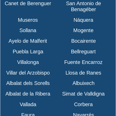
Canet de Berenguer
San Antonio de
Benagéber
Museros
Náquera
Sollana
Mogente
Ayelo de Malferit
Bocairente
Puebla Larga
Bellreguart
Villalonga
Fuente Encarroz
Villar del Arzobispo
Llosa de Ranes
Albalat dels Sorells
Albuixech
Albalat de la Ribera
Simat de Valldigna
Vallada
Corbera
Faura
Navarrés