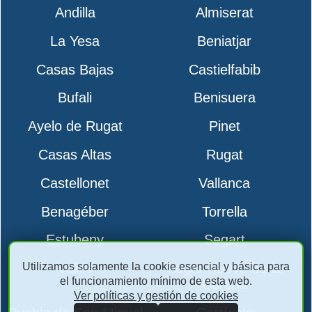
Andilla
Almiserat
La Yesa
Beniatjar
Casas Bajas
Castielfabib
Bufali
Benisuera
Ayelo de Rugat
Pinet
Casas Altas
Rugat
Castellonet
Vallanca
Benagéber
Torrella
Estubeny
Segart
Utilizamos solamente la cookie esencial y básica para
Vallés
Lugar Nuevo de la
el funcionamiento mínimo de esta web.
Corona
Ver políticas y gestión de cookies