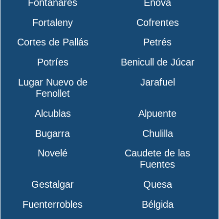
Fontanares
Énova
Fortaleny
Cofrentes
Cortes de Pallás
Petrés
Potríes
Benicull de Júcar
Lugar Nuevo de
Jarafuel
Fenollet
Alcublas
Alpuente
Bugarra
Chulilla
Novelé
Caudete de las
Fuentes
Gestalgar
Quesa
Fuenterrobles
Bélgida