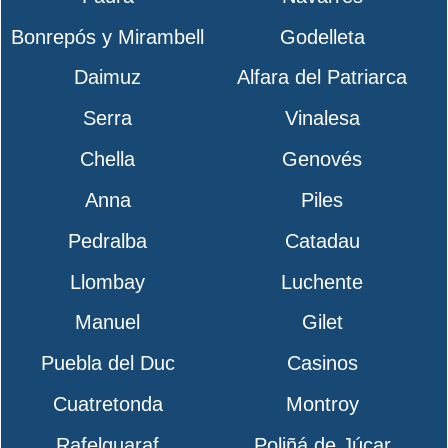
Bonrepós y Mirambell
Godelleta
Daimuz
Alfara del Patriarca
Serra
Vinalesa
Chella
Genovés
Anna
Piles
Pedralba
Catadau
Llombay
Luchente
Manuel
Gilet
Puebla del Duc
Casinos
Cuatretonda
Montroy
Rafelguaraf
Poliñá de Júcar