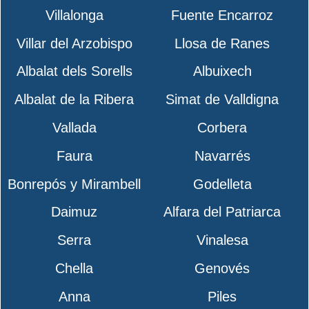
Villalonga
Fuente Encarroz
Villar del Arzobispo
Llosa de Ranes
Albalat dels Sorells
Albuixech
Albalat de la Ribera
Simat de Valldigna
Vallada
Corbera
Faura
Navarrés
Bonrepós y Mirambell
Godelleta
Daimuz
Alfara del Patriarca
Serra
Vinalesa
Chella
Genovés
Anna
Piles