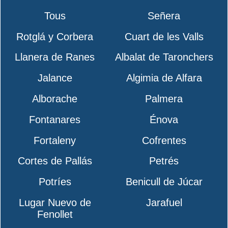
Tous
Señera
Rotglá y Corbera
Cuart de les Valls
Llanera de Ranes
Albalat de Taronchers
Jalance
Algimia de Alfara
Alborache
Palmera
Fontanares
Énova
Fortaleny
Cofrentes
Cortes de Pallás
Petrés
Potríes
Benicull de Júcar
Lugar Nuevo de
Jarafuel
Fenollet