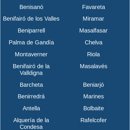
Benisanó
Favareta
Benifairó de los Valles
Miramar
Beniparrell
Masalfasar
Palma de Gandía
Chelva
Montaverner
Riola
Benifairó de la
Masalavés
Valldigna
Barcheta
Beniarjó
Benirredrá
Marines
Antella
Bolbaite
Alquería de la
Rafelcofer
Condesa