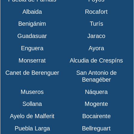
Albaida
Rocafort
Benigánim
Turís
Guadasuar
Jaraco
Enguera
Ayora
Monserrat
Alcudia de Crespíns
Canet de Berenguer
San Antonio de
Benagéber
Museros
Náquera
Sollana
Mogente
Ayelo de Malferit
Bocairente
Puebla Larga
Bellreguart