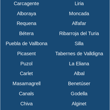
Carcagente
Liria
Alboraya
Moncada
Requena
Alfafar
Bétera
Ribarroja del Turia
Puebla de Vallbona
Silla
Picasent
Tabernes de Valldigna
Puzol
La Eliana
Carlet
Albal
Masamagrell
Benetúser
Canals
Godella
Chiva
Alginet