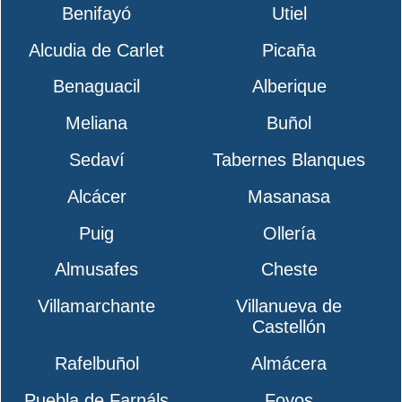
Benifayó
Utiel
Alcudia de Carlet
Picaña
Benaguacil
Alberique
Meliana
Buñol
Sedaví
Tabernes Blanques
Alcácer
Masanasa
Puig
Ollería
Almusafes
Cheste
Villamarchante
Villanueva de
Castellón
Rafelbuñol
Almácera
Puebla de Farnáls
Foyos