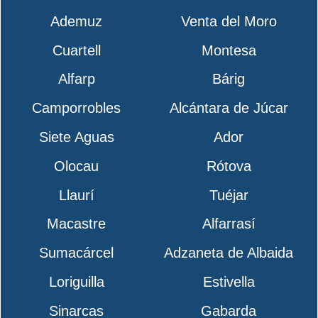
Ademuz
Venta del Moro
Cuartell
Montesa
Alfarp
Bárig
Camporrobles
Alcántara de Júcar
Siete Aguas
Ador
Olocau
Rótova
Llaurí
Tuéjar
Macastre
Alfarrasí
Sumacárcel
Adzaneta de Albaida
Loriguilla
Estivella
Sinarcas
Gabarda