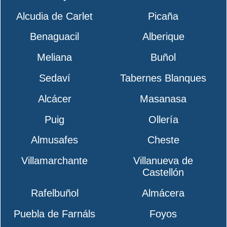
Alcudia de Carlet
Picaña
Benaguacil
Alberique
Meliana
Buñol
Sedaví
Tabernes Blanques
Alcácer
Masanasa
Puig
Ollería
Almusafes
Cheste
Villamarchante
Villanueva de
Castellón
Rafelbuñol
Almácera
Puebla de Farnáls
Foyos