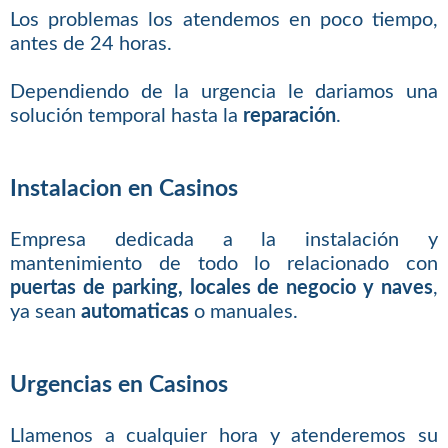
Los problemas los atendemos en poco tiempo,
antes de 24 horas.
Dependiendo de la urgencia le dariamos una
solución temporal hasta la
reparación
.
Instalacion en Casinos
Empresa dedicada a la instalación y
mantenimiento de todo lo relacionado con
puertas de parking, locales de negocio y naves
,
ya sean
automaticas
o manuales.
Urgencias en Casinos
Llamenos a cualquier hora y atenderemos su