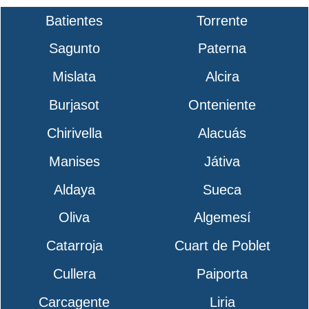
Batientes
Torrente
Sagunto
Paterna
Mislata
Alcira
Burjasot
Onteniente
Chirivella
Alacuás
Manises
Játiva
Aldaya
Sueca
Oliva
Algemesí
Catarroja
Cuart de Poblet
Cullera
Paiporta
Carcagente
Liria