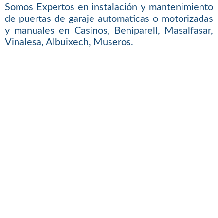
Somos Expertos en instalación y mantenimiento
de puertas de garaje automaticas o motorizadas
y manuales en Casinos, Beniparell, Masalfasar,
Vinalesa, Albuixech, Museros.