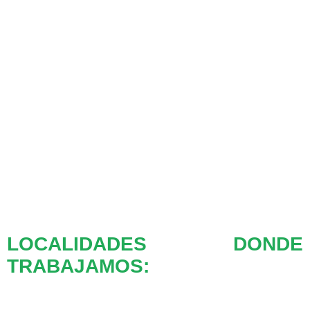
LOCALIDADES DONDE
TRABAJAMOS: