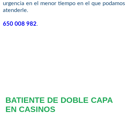
urgencia en el menor tiempo en el que podamos
atenderle.
650 008 982
.
BATIENTE DE DOBLE CAPA
EN CASINOS