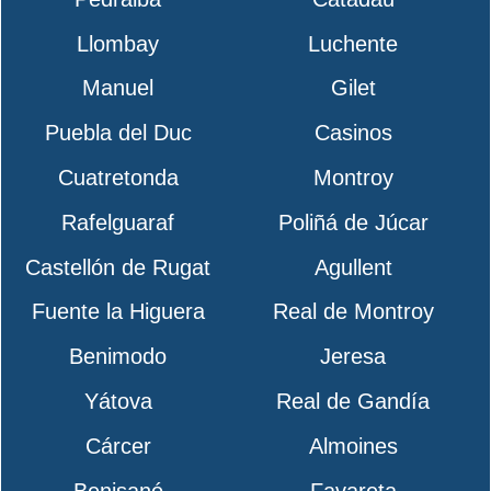
Llombay
Luchente
Manuel
Gilet
Puebla del Duc
Casinos
Cuatretonda
Montroy
Rafelguaraf
Poliñá de Júcar
Castellón de Rugat
Agullent
Fuente la Higuera
Real de Montroy
Benimodo
Jeresa
Yátova
Real de Gandía
Cárcer
Almoines
Benisanó
Favareta