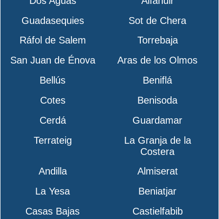
Dos Aguas
Alfahuir
Guadasequies
Sot de Chera
Ráfol de Salem
Torrebaja
San Juan de Énova
Aras de los Olmos
Bellús
Beniflá
Cotes
Benisoda
Cerdá
Guardamar
Terrateig
La Granja de la
Costera
Andilla
Almiserat
La Yesa
Beniatjar
Casas Bajas
Castielfabib