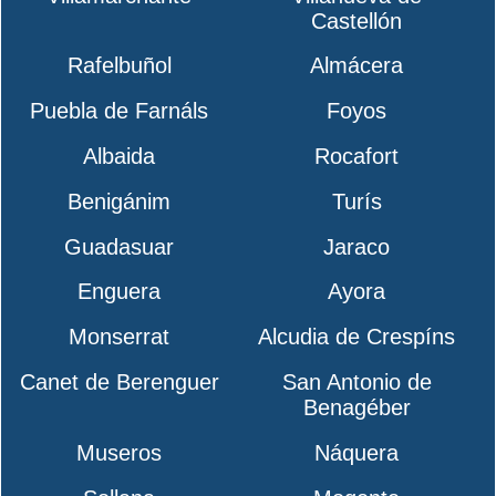
Castellón
Rafelbuñol
Almácera
Puebla de Farnáls
Foyos
Albaida
Rocafort
Benigánim
Turís
Guadasuar
Jaraco
Enguera
Ayora
Monserrat
Alcudia de Crespíns
Canet de Berenguer
San Antonio de
Benagéber
Museros
Náquera