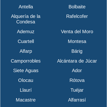
Antella
Bolbaite
Alquería de la
Rafelcofer
Condesa
Ademuz
Venta del Moro
Cuartell
Montesa
Alfarp
Bárig
Camporrobles
Alcántara de Júcar
Siete Aguas
Ador
Olocau
Rótova
Llaurí
Tuéjar
Macastre
Alfarrasí