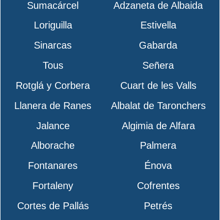
Sumacárcel
Adzaneta de Albaida
Loriguilla
Estivella
Sinarcas
Gabarda
Tous
Señera
Rotglá y Corbera
Cuart de les Valls
Llanera de Ranes
Albalat de Taronchers
Jalance
Algimia de Alfara
Alborache
Palmera
Fontanares
Énova
Fortaleny
Cofrentes
Cortes de Pallás
Petrés