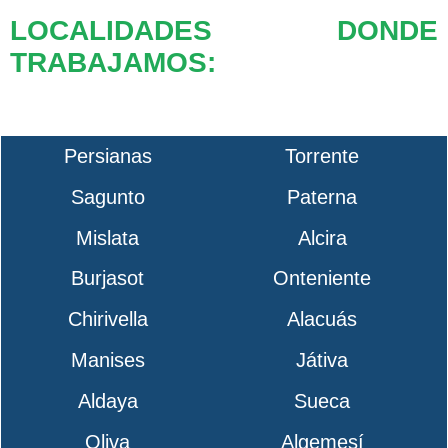
LOCALIDADES DONDE
TRABAJAMOS:
Persianas
Torrente
Sagunto
Paterna
Mislata
Alcira
Burjasot
Onteniente
Chirivella
Alacuás
Manises
Játiva
Aldaya
Sueca
Oliva
Algemesí