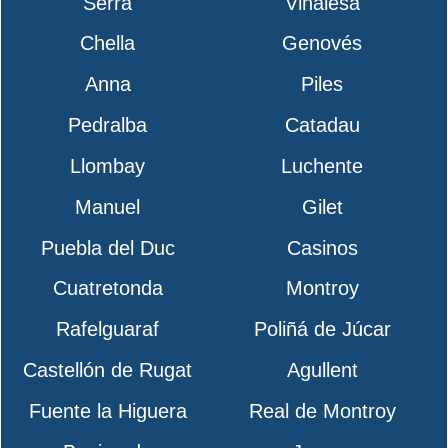
Serra
Vinalesa
Chella
Genovés
Anna
Piles
Pedralba
Catadau
Llombay
Luchente
Manuel
Gilet
Puebla del Duc
Casinos
Cuatretonda
Montroy
Rafelguaraf
Poliñá de Júcar
Castellón de Rugat
Agullent
Fuente la Higuera
Real de Montroy