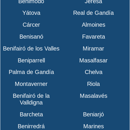
Benimodo
Jeresa
Yátova
Real de Gandía
Cárcer
Almoines
Benisanó
Favareta
Benifairó de los Valles
Miramar
Beniparrell
Masalfasar
Palma de Gandía
Chelva
Montaverner
Riola
Benifairó de la
Masalavés
Valldigna
Barcheta
Beniarjó
Benirredrá
Marines