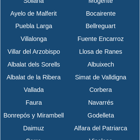
Sollana
Mogente
Ayelo de Malferit
Bocairente
Puebla Larga
Bellreguart
Villalonga
Fuente Encarroz
Villar del Arzobispo
Llosa de Ranes
Albalat dels Sorells
Albuixech
Albalat de la Ribera
Simat de Valldigna
Vallada
Corbera
Faura
Navarrés
Bonrepós y Mirambell
Godelleta
Daimuz
Alfara del Patriarca