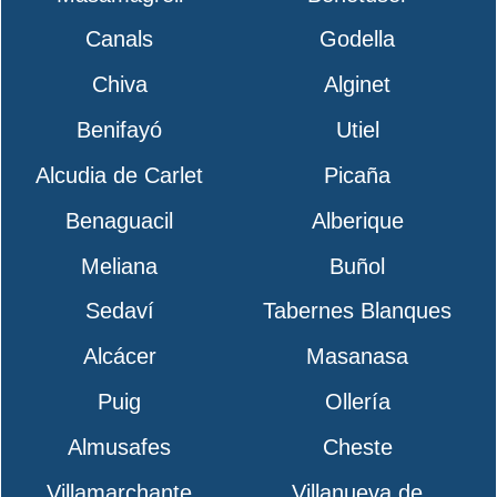
Canals
Godella
Chiva
Alginet
Benifayó
Utiel
Alcudia de Carlet
Picaña
Benaguacil
Alberique
Meliana
Buñol
Sedaví
Tabernes Blanques
Alcácer
Masanasa
Puig
Ollería
Almusafes
Cheste
Villamarchante
Villanueva de