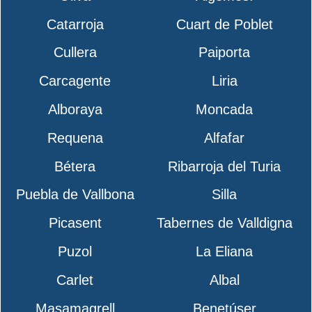
Catarroja
Cuart de Poblet
Cullera
Paiporta
Carcagente
Liria
Alboraya
Moncada
Requena
Alfafar
Bétera
Ribarroja del Turia
Puebla de Vallbona
Silla
Picasent
Tabernes de Valldigna
Puzol
La Eliana
Carlet
Albal
Masamagrell
Benetúser