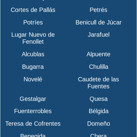
Cortes de Pallás
Petrés
Potríes
Benicull de Júcar
Lugar Nuevo de
Jarafuel
Fenollet
Alcublas
Alpuente
Bugarra
Chulilla
Novelé
Caudete de las
Fuentes
Gestalgar
Quesa
Fuenterrobles
Bélgida
Teresa de Cofrentes
Domeño
Benegida
Chera