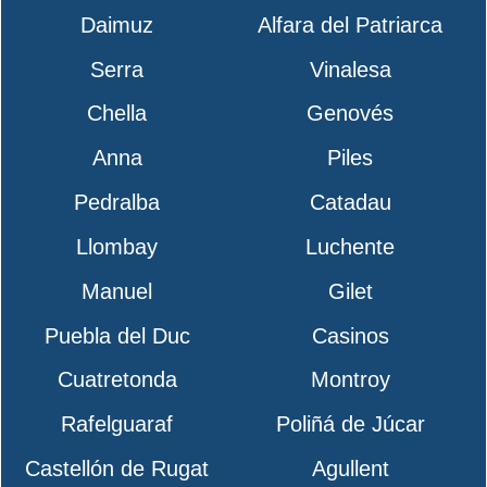
Daimuz
Alfara del Patriarca
Serra
Vinalesa
Chella
Genovés
Anna
Piles
Pedralba
Catadau
Llombay
Luchente
Manuel
Gilet
Puebla del Duc
Casinos
Cuatretonda
Montroy
Rafelguaraf
Poliñá de Júcar
Castellón de Rugat
Agullent