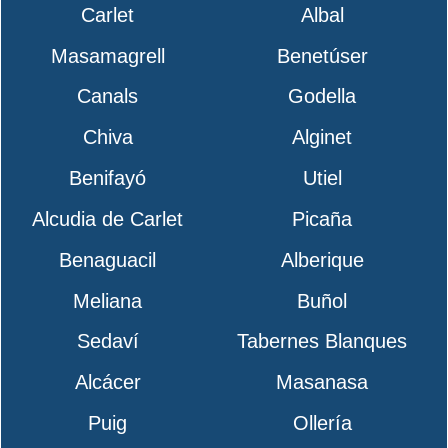
Carlet
Albal
Masamagrell
Benetúser
Canals
Godella
Chiva
Alginet
Benifayó
Utiel
Alcudia de Carlet
Picaña
Benaguacil
Alberique
Meliana
Buñol
Sedaví
Tabernes Blanques
Alcácer
Masanasa
Puig
Ollería