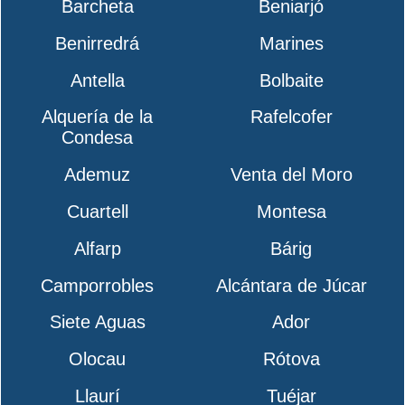
Barcheta
Beniarjó
Benirredrá
Marines
Antella
Bolbaite
Alquería de la
Rafelcofer
Condesa
Ademuz
Venta del Moro
Cuartell
Montesa
Alfarp
Bárig
Camporrobles
Alcántara de Júcar
Siete Aguas
Ador
Olocau
Rótova
Llaurí
Tuéjar