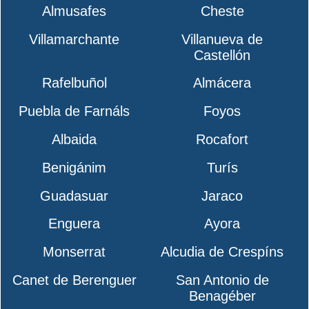
Almusafes
Cheste
Villamarchante
Villanueva de
Castellón
Rafelbuñol
Almácera
Puebla de Farnáls
Foyos
Albaida
Rocafort
Benigánim
Turís
Guadasuar
Jaraco
Enguera
Ayora
Monserrat
Alcudia de Crespíns
Canet de Berenguer
San Antonio de
Benagéber