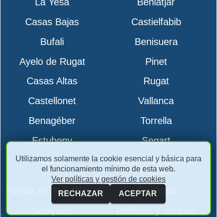
La Yesa
Beniatjar
Casas Bajas
Castielfabib
Bufali
Benisuera
Ayelo de Rugat
Pinet
Casas Altas
Rugat
Castellonet
Vallanca
Benagéber
Torrella
Estubeny
Segart
Utilizamos solamente la cookie esencial y básica para
Vallés
Lugar Nuevo de la
el funcionamiento mínimo de esta web.
Corona
Ver políticas y gestión de cookies
Puebla de San Miguel
Carrícola
RECHAZAR
ACEPTAR
Sempere
Políticas y cookies