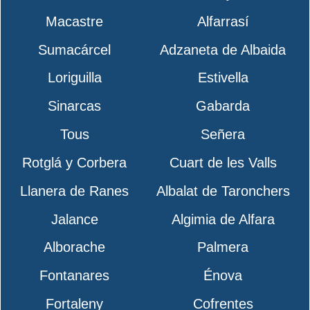
Macastre
Alfarrasí
Sumacárcel
Adzaneta de Albaida
Loriguilla
Estivella
Sinarcas
Gabarda
Tous
Señera
Rotglá y Corbera
Cuart de les Valls
Llanera de Ranes
Albalat de Taronchers
Jalance
Algimia de Alfara
Alborache
Palmera
Fontanares
Énova
Fortaleny
Cofrentes