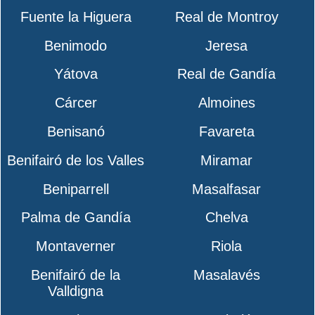
Fuente la Higuera
Real de Montroy
Benimodo
Jeresa
Yátova
Real de Gandía
Cárcer
Almoines
Benisanó
Favareta
Benifairó de los Valles
Miramar
Beniparrell
Masalfasar
Palma de Gandía
Chelva
Montaverner
Riola
Benifairó de la
Masalavés
Valldigna