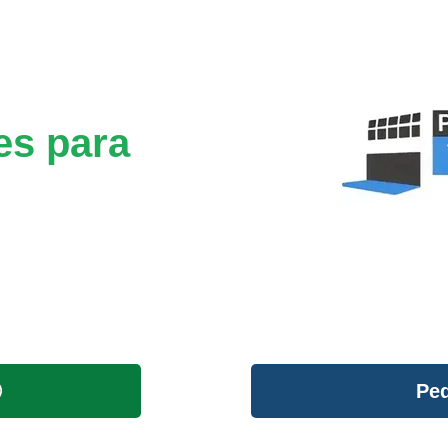
es para
Ped