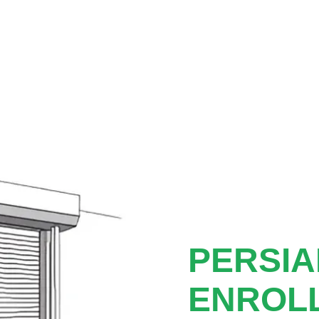
PERSI
ENROL