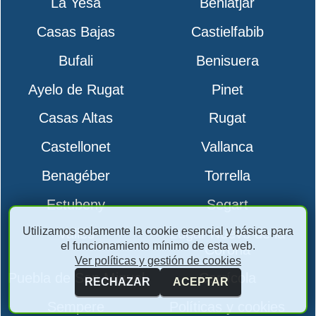
La Yesa
Beniatjar
Casas Bajas
Castielfabib
Bufali
Benisuera
Ayelo de Rugat
Pinet
Casas Altas
Rugat
Castellonet
Vallanca
Benagéber
Torrella
Estubeny
Segart
Utilizamos solamente la cookie esencial y básica para
Vallés
Lugar Nuevo de la
el funcionamiento mínimo de esta web.
Corona
Ver políticas y gestión de cookies
Puebla de San Miguel
Carrícola
RECHAZAR
ACEPTAR
Sempere
Políticas y cookies