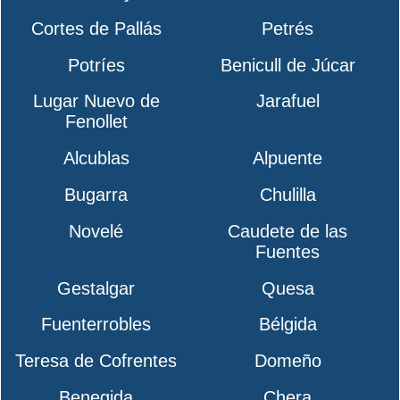
Cortes de Pallás
Petrés
Potríes
Benicull de Júcar
Lugar Nuevo de
Jarafuel
Fenollet
Alcublas
Alpuente
Bugarra
Chulilla
Novelé
Caudete de las
Fuentes
Gestalgar
Quesa
Fuenterrobles
Bélgida
Teresa de Cofrentes
Domeño
Benegida
Chera