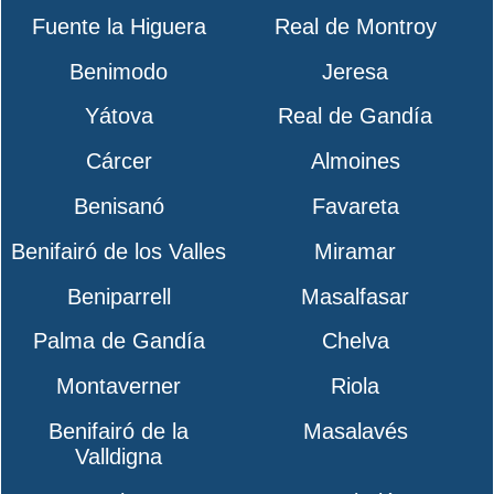
Fuente la Higuera
Real de Montroy
Benimodo
Jeresa
Yátova
Real de Gandía
Cárcer
Almoines
Benisanó
Favareta
Benifairó de los Valles
Miramar
Beniparrell
Masalfasar
Palma de Gandía
Chelva
Montaverner
Riola
Benifairó de la
Masalavés
Valldigna