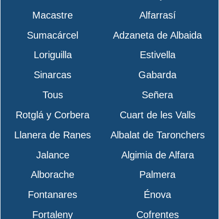
Macastre
Alfarrasí
Sumacárcel
Adzaneta de Albaida
Loriguilla
Estivella
Sinarcas
Gabarda
Tous
Señera
Rotglá y Corbera
Cuart de les Valls
Llanera de Ranes
Albalat de Taronchers
Jalance
Algimia de Alfara
Alborache
Palmera
Fontanares
Énova
Fortaleny
Cofrentes