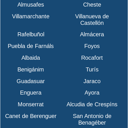
Almusafes
Cheste
Villamarchante
Villanueva de
Castellón
Rafelbuñol
Almácera
Puebla de Farnáls
Foyos
Albaida
Rocafort
Benigánim
Turís
Guadasuar
Jaraco
Enguera
Ayora
Monserrat
Alcudia de Crespíns
Canet de Berenguer
San Antonio de
Benagéber