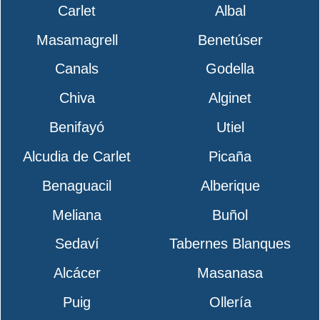
Carlet
Albal
Masamagrell
Benetúser
Canals
Godella
Chiva
Alginet
Benifayó
Utiel
Alcudia de Carlet
Picaña
Benaguacil
Alberique
Meliana
Buñol
Sedaví
Tabernes Blanques
Alcácer
Masanasa
Puig
Ollería