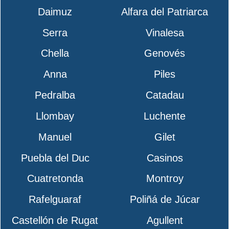
Daimuz
Alfara del Patriarca
Serra
Vinalesa
Chella
Genovés
Anna
Piles
Pedralba
Catadau
Llombay
Luchente
Manuel
Gilet
Puebla del Duc
Casinos
Cuatretonda
Montroy
Rafelguaraf
Poliñá de Júcar
Castellón de Rugat
Agullent