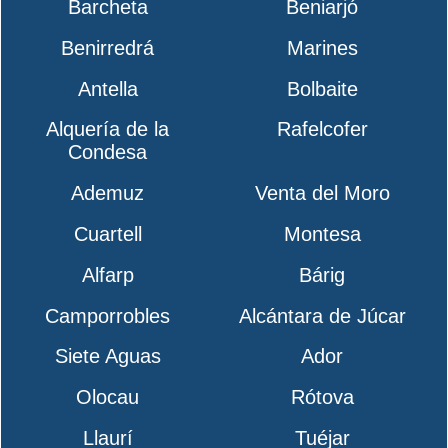
Barcheta
Beniarjó
Benirredrá
Marines
Antella
Bolbaite
Alquería de la
Rafelcofer
Condesa
Ademuz
Venta del Moro
Cuartell
Montesa
Alfarp
Bárig
Camporrobles
Alcántara de Júcar
Siete Aguas
Ador
Olocau
Rótova
Llaurí
Tuéjar