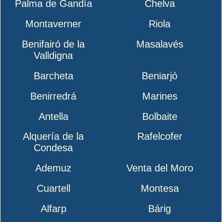
Palma de Gandía
Chelva
Montaverner
Riola
Benifairó de la
Masalavés
Valldigna
Barcheta
Beniarjó
Benirredrá
Marines
Antella
Bolbaite
Alquería de la
Rafelcofer
Condesa
Ademuz
Venta del Moro
Cuartell
Montesa
Alfarp
Bárig