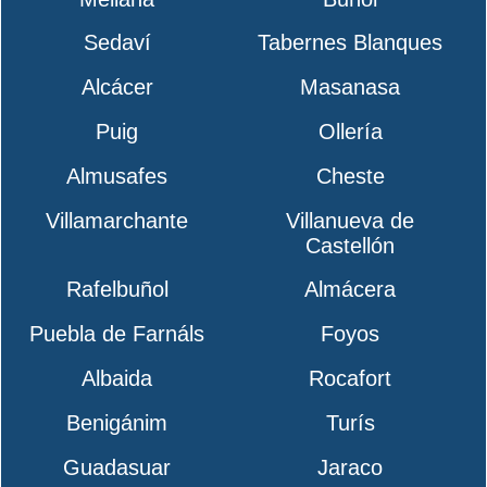
Sedaví
Tabernes Blanques
Alcácer
Masanasa
Puig
Ollería
Almusafes
Cheste
Villamarchante
Villanueva de
Castellón
Rafelbuñol
Almácera
Puebla de Farnáls
Foyos
Albaida
Rocafort
Benigánim
Turís
Guadasuar
Jaraco