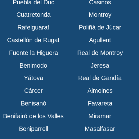
Puebla del Duc
Casinos
Cuatretonda
Montroy
Rafelguaraf
Poliñá de Júcar
Castellón de Rugat
Agullent
Fuente la Higuera
Real de Montroy
Benimodo
Jeresa
Yátova
Real de Gandía
Cárcer
Almoines
Benisanó
Favareta
Benifairó de los Valles
Miramar
Beniparrell
Masalfasar