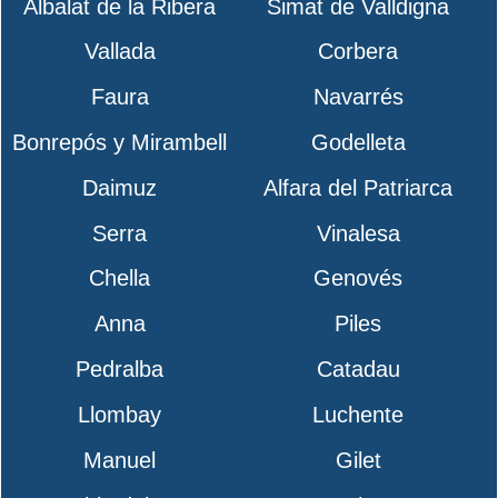
Albalat de la Ribera
Simat de Valldigna
Vallada
Corbera
Faura
Navarrés
Bonrepós y Mirambell
Godelleta
Daimuz
Alfara del Patriarca
Serra
Vinalesa
Chella
Genovés
Anna
Piles
Pedralba
Catadau
Llombay
Luchente
Manuel
Gilet