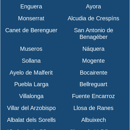
Enguera
Ayora
Monserrat
Alcudia de Crespíns
Canet de Berenguer
San Antonio de
Benagéber
Museros
Náquera
Sollana
Mogente
Ayelo de Malferit
Bocairente
Puebla Larga
Bellreguart
Villalonga
Fuente Encarroz
Villar del Arzobispo
Llosa de Ranes
Albalat dels Sorells
Albuixech