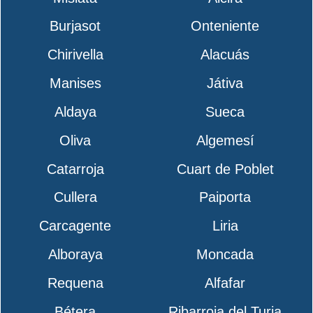
Burjasot
Onteniente
Chirivella
Alacuás
Manises
Játiva
Aldaya
Sueca
Oliva
Algemesí
Catarroja
Cuart de Poblet
Cullera
Paiporta
Carcagente
Liria
Alboraya
Moncada
Requena
Alfafar
Bétera
Ribarroja del Turia