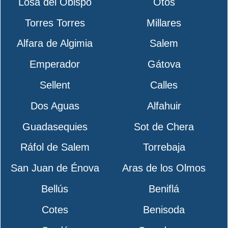
Losa del Obispo
Otos
Torres Torres
Millares
Alfara de Algimia
Salem
Emperador
Gátova
Sellent
Calles
Dos Aguas
Alfahuir
Guadasequies
Sot de Chera
Ráfol de Salem
Torrebaja
San Juan de Énova
Aras de los Olmos
Bellús
Beniflá
Cotes
Benisoda