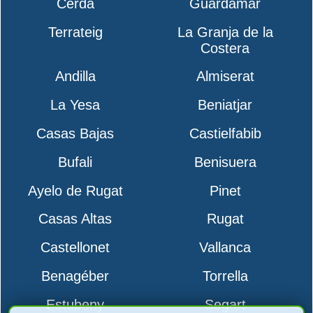
Cerdá
Guardamar
Terrateig
La Granja de la
Costera
Andilla
Almiserat
La Yesa
Beniatjar
Casas Bajas
Castielfabib
Bufali
Benisuera
Ayelo de Rugat
Pinet
Casas Altas
Rugat
Castellonet
Vallanca
Benagéber
Torrella
Estubeny
Segart