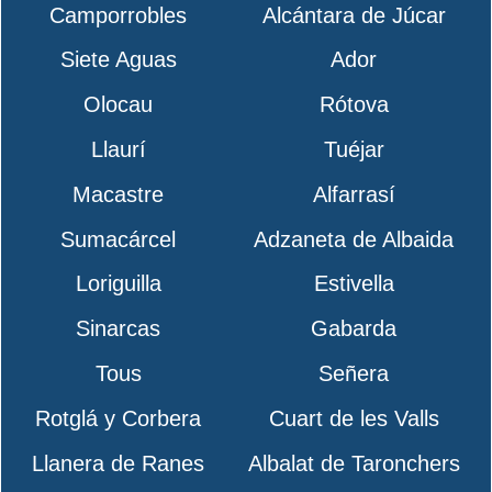
Camporrobles
Alcántara de Júcar
Siete Aguas
Ador
Olocau
Rótova
Llaurí
Tuéjar
Macastre
Alfarrasí
Sumacárcel
Adzaneta de Albaida
Loriguilla
Estivella
Sinarcas
Gabarda
Tous
Señera
Rotglá y Corbera
Cuart de les Valls
Llanera de Ranes
Albalat de Taronchers