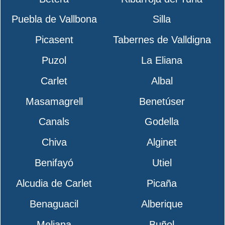
Puebla de Vallbona
Silla
Picasent
Tabernes de Valldigna
Puzol
La Eliana
Carlet
Albal
Masamagrell
Benetúser
Canals
Godella
Chiva
Alginet
Benifayó
Utiel
Alcudia de Carlet
Picaña
Benaguacil
Alberique
Meliana
Buñol