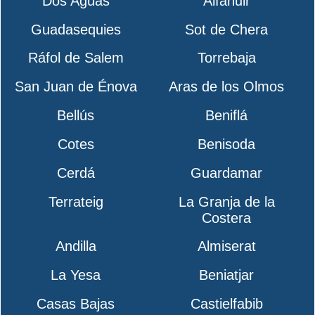
Dos Aguas
Alfahuir
Guadasequies
Sot de Chera
Ráfol de Salem
Torrebaja
San Juan de Énova
Aras de los Olmos
Bellús
Beniflá
Cotes
Benisoda
Cerdá
Guardamar
Terrateig
La Granja de la
Costera
Andilla
Almiserat
La Yesa
Beniatjar
Casas Bajas
Castielfabib