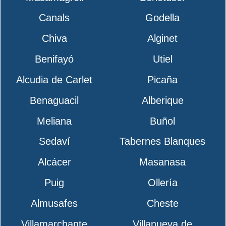
Canals
Godella
Chiva
Alginet
Benifayó
Utiel
Alcudia de Carlet
Picaña
Benaguacil
Alberique
Meliana
Buñol
Sedaví
Tabernes Blanques
Alcácer
Masanasa
Puig
Ollería
Almusafes
Cheste
Villamarchante
Villanueva de