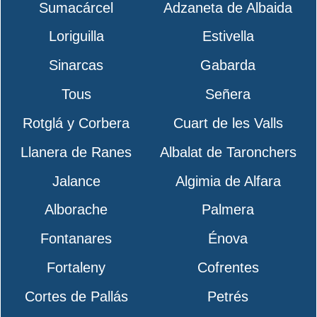
Sumacárcel
Adzaneta de Albaida
Loriguilla
Estivella
Sinarcas
Gabarda
Tous
Señera
Rotglá y Corbera
Cuart de les Valls
Llanera de Ranes
Albalat de Taronchers
Jalance
Algimia de Alfara
Alborache
Palmera
Fontanares
Énova
Fortaleny
Cofrentes
Cortes de Pallás
Petrés