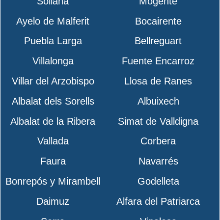
Sollana
Mogente
Ayelo de Malferit
Bocairente
Puebla Larga
Bellreguart
Villalonga
Fuente Encarroz
Villar del Arzobispo
Llosa de Ranes
Albalat dels Sorells
Albuixech
Albalat de la Ribera
Simat de Valldigna
Vallada
Corbera
Faura
Navarrés
Bonrepós y Mirambell
Godelleta
Daimuz
Alfara del Patriarca