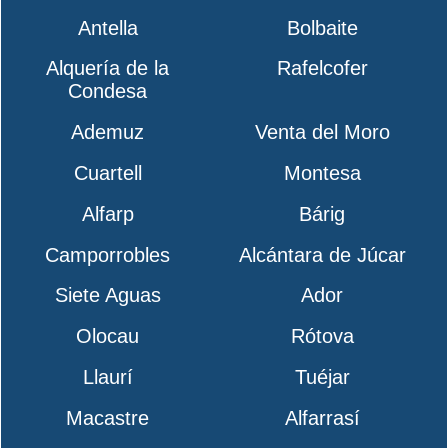
Antella
Bolbaite
Alquería de la
Rafelcofer
Condesa
Ademuz
Venta del Moro
Cuartell
Montesa
Alfarp
Bárig
Camporrobles
Alcántara de Júcar
Siete Aguas
Ador
Olocau
Rótova
Llaurí
Tuéjar
Macastre
Alfarrasí