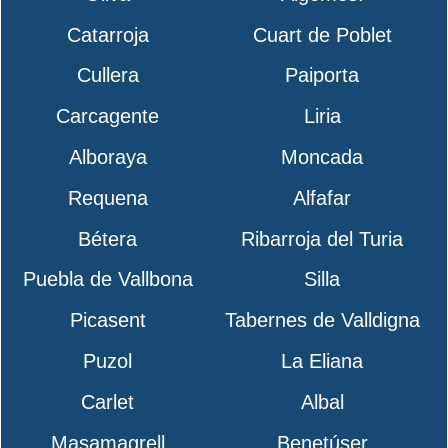
Catarroja
Cuart de Poblet
Cullera
Paiporta
Carcagente
Liria
Alboraya
Moncada
Requena
Alfafar
Bétera
Ribarroja del Turia
Puebla de Vallbona
Silla
Picasent
Tabernes de Valldigna
Puzol
La Eliana
Carlet
Albal
Masamagrell
Benetúser