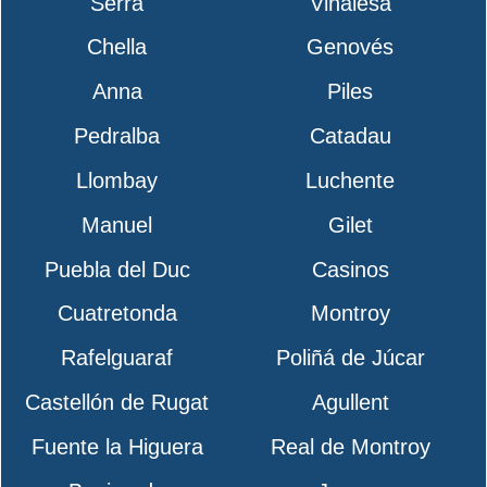
Serra
Vinalesa
Chella
Genovés
Anna
Piles
Pedralba
Catadau
Llombay
Luchente
Manuel
Gilet
Puebla del Duc
Casinos
Cuatretonda
Montroy
Rafelguaraf
Poliñá de Júcar
Castellón de Rugat
Agullent
Fuente la Higuera
Real de Montroy