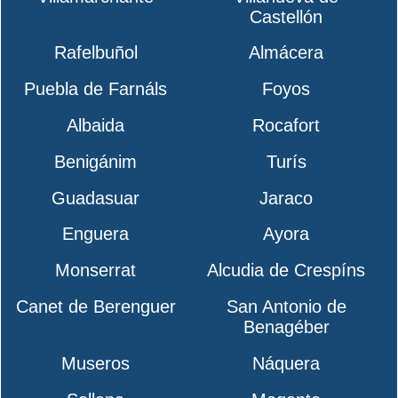
Castellón
Rafelbuñol
Almácera
Puebla de Farnáls
Foyos
Albaida
Rocafort
Benigánim
Turís
Guadasuar
Jaraco
Enguera
Ayora
Monserrat
Alcudia de Crespíns
Canet de Berenguer
San Antonio de
Benagéber
Museros
Náquera