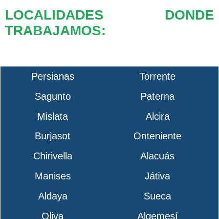
LOCALIDADES DONDE
TRABAJAMOS:
Persianas
Torrente
Sagunto
Paterna
Mislata
Alcira
Burjasot
Onteniente
Chirivella
Alacuás
Manises
Játiva
Aldaya
Sueca
Oliva
Algemesí