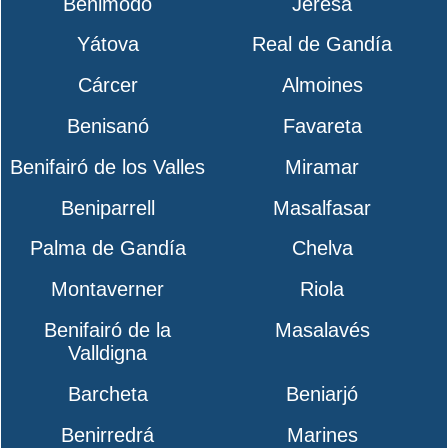
Benimodo
Jeresa
Yátova
Real de Gandía
Cárcer
Almoines
Benisanó
Favareta
Benifairó de los Valles
Miramar
Beniparrell
Masalfasar
Palma de Gandía
Chelva
Montaverner
Riola
Benifairó de la
Masalavés
Valldigna
Barcheta
Beniarjó
Benirredrá
Marines