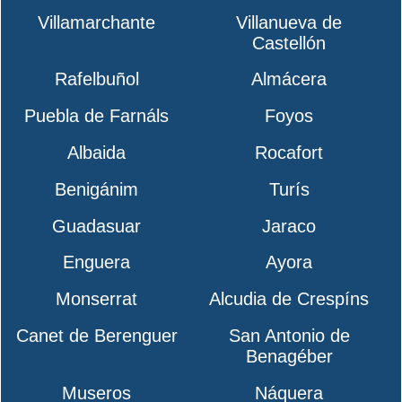
Villamarchante
Villanueva de
Castellón
Rafelbuñol
Almácera
Puebla de Farnáls
Foyos
Albaida
Rocafort
Benigánim
Turís
Guadasuar
Jaraco
Enguera
Ayora
Monserrat
Alcudia de Crespíns
Canet de Berenguer
San Antonio de
Benagéber
Museros
Náquera