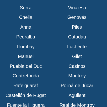
Serra
Vinalesa
Chella
Genovés
Anna
Piles
Pedralba
Catadau
Llombay
Luchente
Manuel
Gilet
Puebla del Duc
Casinos
Cuatretonda
Montroy
Rafelguaraf
Poliñá de Júcar
Castellón de Rugat
Agullent
Fuente la Higuera
Real de Montroy