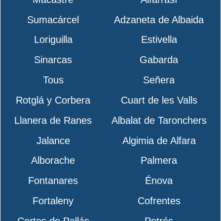
Sumacárcel
Adzaneta de Albaida
Loriguilla
Estivella
Sinarcas
Gabarda
Tous
Señera
Rotglá y Corbera
Cuart de les Valls
Llanera de Ranes
Albalat de Taronchers
Jalance
Algimia de Alfara
Alborache
Palmera
Fontanares
Énova
Fortaleny
Cofrentes
Cortes de Pallás
Petrés