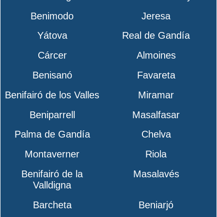
Benimodo
Jeresa
Yátova
Real de Gandía
Cárcer
Almoines
Benisanó
Favareta
Benifairó de los Valles
Miramar
Beniparrell
Masalfasar
Palma de Gandía
Chelva
Montaverner
Riola
Benifairó de la
Masalavés
Valldigna
Barcheta
Beniarjó