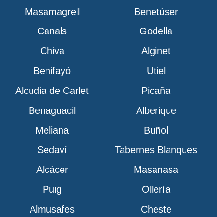
Masamagrell
Benetúser
Canals
Godella
Chiva
Alginet
Benifayó
Utiel
Alcudia de Carlet
Picaña
Benaguacil
Alberique
Meliana
Buñol
Sedaví
Tabernes Blanques
Alcácer
Masanasa
Puig
Ollería
Almusafes
Cheste