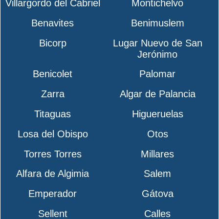
Villargordo del Cabriel
Montichelvo
Benavites
Benimuslem
Bicorp
Lugar Nuevo de San
Jerónimo
Benicolet
Palomar
Zarra
Algar de Palancia
Titaguas
Higueruelas
Losa del Obispo
Otos
Torres Torres
Millares
Alfara de Algimia
Salem
Emperador
Gátova
Sellent
Calles