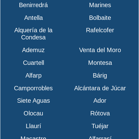
Benirredrá
Marines
Antella
Bolbaite
Alquería de la
Rafelcofer
Condesa
Ademuz
Venta del Moro
Cuartell
Montesa
Alfarp
Bárig
Camporrobles
Alcántara de Júcar
Siete Aguas
Ador
Olocau
Rótova
Llaurí
Tuéjar
Macastre
Alfarrasí