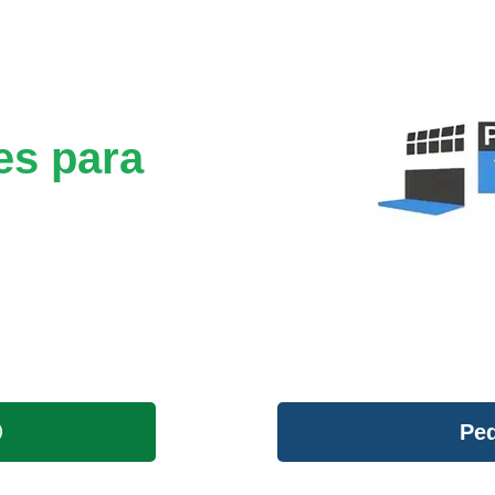
es para
Ped