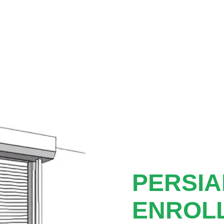
PERSI
ENROL