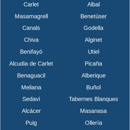
Carlet
Albal
Masamagrell
Benetúser
Canals
Godella
Chiva
Alginet
Benifayó
Utiel
Alcudia de Carlet
Picaña
Benaguacil
Alberique
Meliana
Buñol
Sedaví
Tabernes Blanques
Alcácer
Masanasa
Puig
Ollería