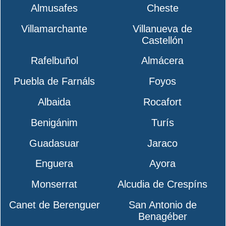
Almusafes
Cheste
Villamarchante
Villanueva de
Castellón
Rafelbuñol
Almácera
Puebla de Farnáls
Foyos
Albaida
Rocafort
Benigánim
Turís
Guadasuar
Jaraco
Enguera
Ayora
Monserrat
Alcudia de Crespíns
Canet de Berenguer
San Antonio de
Benagéber