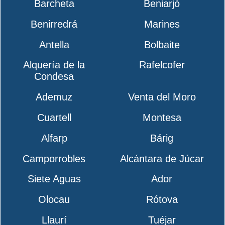
Barcheta
Beniarjó
Benirredrá
Marines
Antella
Bolbaite
Alquería de la
Rafelcofer
Condesa
Ademuz
Venta del Moro
Cuartell
Montesa
Alfarp
Bárig
Camporrobles
Alcántara de Júcar
Siete Aguas
Ador
Olocau
Rótova
Llaurí
Tuéjar