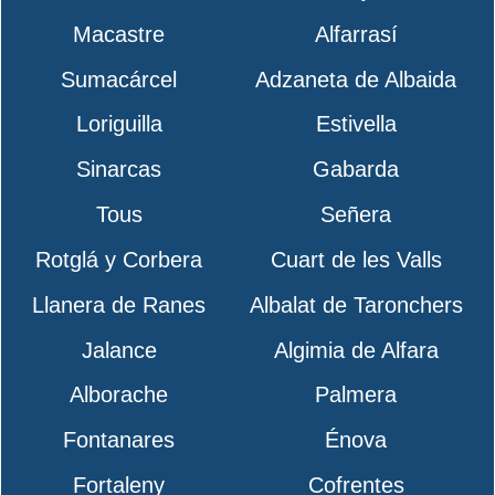
Macastre
Alfarrasí
Sumacárcel
Adzaneta de Albaida
Loriguilla
Estivella
Sinarcas
Gabarda
Tous
Señera
Rotglá y Corbera
Cuart de les Valls
Llanera de Ranes
Albalat de Taronchers
Jalance
Algimia de Alfara
Alborache
Palmera
Fontanares
Énova
Fortaleny
Cofrentes