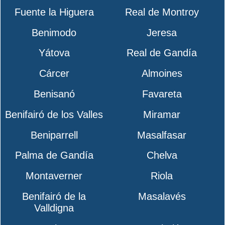
Fuente la Higuera
Real de Montroy
Benimodo
Jeresa
Yátova
Real de Gandía
Cárcer
Almoines
Benisanó
Favareta
Benifairó de los Valles
Miramar
Beniparrell
Masalfasar
Palma de Gandía
Chelva
Montaverner
Riola
Benifairó de la
Masalavés
Valldigna