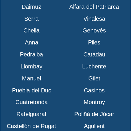
Daimuz
Alfara del Patriarca
Serra
Vinalesa
Chella
Genovés
Anna
Piles
Pedralba
Catadau
Llombay
Luchente
Manuel
Gilet
Puebla del Duc
Casinos
Cuatretonda
Montroy
Rafelguaraf
Poliñá de Júcar
Castellón de Rugat
Agullent