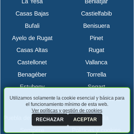
La Yesa
Beniatjar
Casas Bajas
Castielfabib
Bufali
Benisuera
Ayelo de Rugat
Pinet
Casas Altas
Rugat
Castellonet
Vallanca
Benagéber
Torrella
Estubeny
Segart
Utilizamos solamente la cookie esencial y básica para
Vallés
Lugar Nuevo de la
el funcionamiento mínimo de esta web.
Corona
Ver políticas y gestión de cookies
Puebla de San Miguel
Carrícola
RECHAZAR
ACEPTAR
Sempere
Políticas y cookies