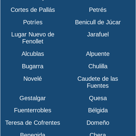
Cortes de Pallás
Petrés
Potríes
Benicull de Júcar
Lugar Nuevo de
Jarafuel
Fenollet
Alcublas
Alpuente
Bugarra
Chulilla
Novelé
Caudete de las
Fuentes
Gestalgar
Quesa
Fuenterrobles
Bélgida
Teresa de Cofrentes
Domeño
Benegida
Chera