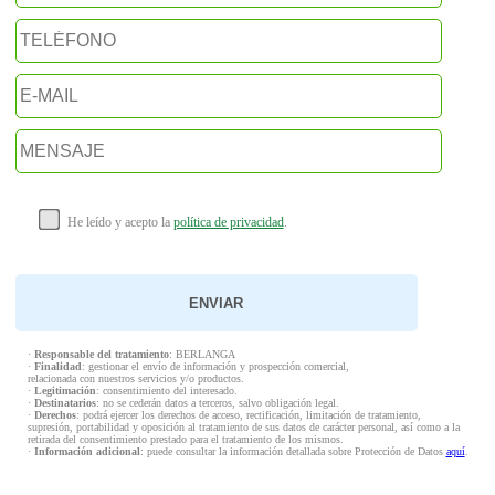
He leído y acepto la
política de privacidad
.
·
Responsable del tratamiento
: BERLANGA
·
Finalidad
: gestionar el envío de información y prospección comercial,
relacionada con nuestros servicios y/o productos.
·
Legitimación
: consentimiento del interesado.
·
Destinatarios
: no se cederán datos a terceros, salvo obligación legal.
·
Derechos
: podrá ejercer los derechos de acceso, rectificación, limitación de tratamiento,
supresión, portabilidad y oposición al tratamiento de sus datos de carácter personal, así como a la
retirada del consentimiento prestado para el tratamiento de los mismos.
·
Información adicional
: puede consultar la información detallada sobre Protección de Datos
aquí
.