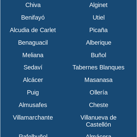
Chiva
Alginet
Benifayó
Utiel
Alcudia de Carlet
Picaña
Benaguacil
Alberique
Meliana
Buñol
Sedaví
Tabernes Blanques
Alcácer
Masanasa
Puig
Ollería
Almusafes
Cheste
Villamarchante
Villanueva de
Castellón
Rafelbuñol
Almácera