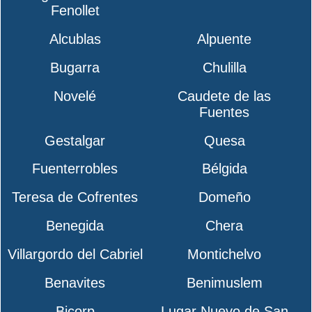
Fenollet
Alcublas
Alpuente
Bugarra
Chulilla
Novelé
Caudete de las
Fuentes
Gestalgar
Quesa
Fuenterrobles
Bélgida
Teresa de Cofrentes
Domeño
Benegida
Chera
Villargordo del Cabriel
Montichelvo
Benavites
Benimuslem
Bicorp
Lugar Nuevo de San