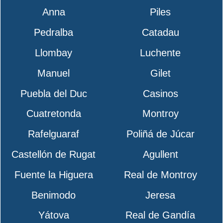
Anna
Piles
Pedralba
Catadau
Llombay
Luchente
Manuel
Gilet
Puebla del Duc
Casinos
Cuatretonda
Montroy
Rafelguaraf
Poliñá de Júcar
Castellón de Rugat
Agullent
Fuente la Higuera
Real de Montroy
Benimodo
Jeresa
Yátova
Real de Gandía