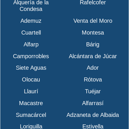
Alquería de la
Rafelcofer
Condesa
Ademuz
Venta del Moro
Cuartell
Montesa
Alfarp
Bárig
Camporrobles
Alcántara de Júcar
Siete Aguas
Ador
Olocau
Rótova
Llaurí
Tuéjar
Macastre
Alfarrasí
Sumacárcel
Adzaneta de Albaida
Loriguilla
Estivella