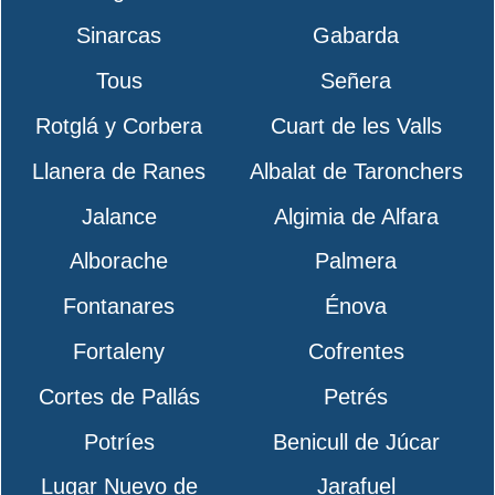
Sinarcas
Gabarda
Tous
Señera
Rotglá y Corbera
Cuart de les Valls
Llanera de Ranes
Albalat de Taronchers
Jalance
Algimia de Alfara
Alborache
Palmera
Fontanares
Énova
Fortaleny
Cofrentes
Cortes de Pallás
Petrés
Potríes
Benicull de Júcar
Lugar Nuevo de
Jarafuel