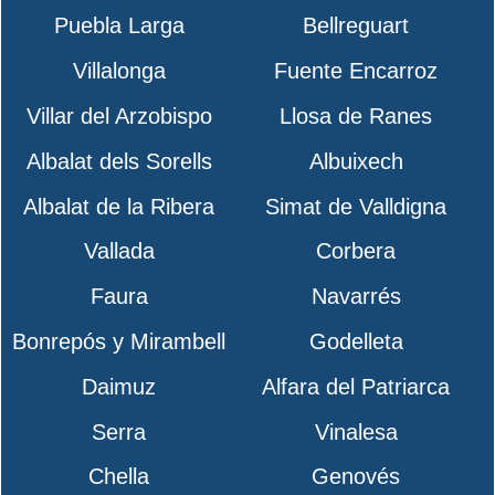
Puebla Larga
Bellreguart
Villalonga
Fuente Encarroz
Villar del Arzobispo
Llosa de Ranes
Albalat dels Sorells
Albuixech
Albalat de la Ribera
Simat de Valldigna
Vallada
Corbera
Faura
Navarrés
Bonrepós y Mirambell
Godelleta
Daimuz
Alfara del Patriarca
Serra
Vinalesa
Chella
Genovés