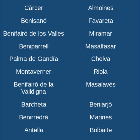
Cárcer
Almoines
Benisanó
Favareta
Benifairó de los Valles
Miramar
Beniparrell
Masalfasar
Palma de Gandía
Chelva
Montaverner
Riola
Benifairó de la
Masalavés
Valldigna
Barcheta
Beniarjó
Benirredrá
Marines
Antella
Bolbaite