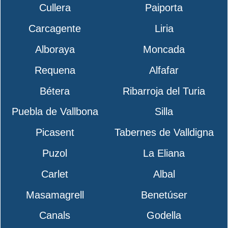
Cullera
Paiporta
Carcagente
Liria
Alboraya
Moncada
Requena
Alfafar
Bétera
Ribarroja del Turia
Puebla de Vallbona
Silla
Picasent
Tabernes de Valldigna
Puzol
La Eliana
Carlet
Albal
Masamagrell
Benetúser
Canals
Godella