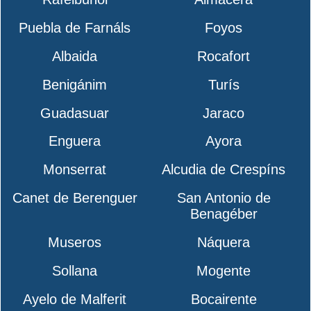
Puebla de Farnáls
Foyos
Albaida
Rocafort
Benigánim
Turís
Guadasuar
Jaraco
Enguera
Ayora
Monserrat
Alcudia de Crespíns
Canet de Berenguer
San Antonio de
Benagéber
Museros
Náquera
Sollana
Mogente
Ayelo de Malferit
Bocairente