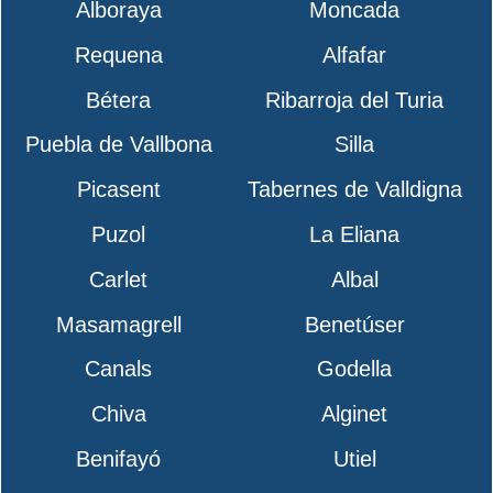
Alboraya
Moncada
Requena
Alfafar
Bétera
Ribarroja del Turia
Puebla de Vallbona
Silla
Picasent
Tabernes de Valldigna
Puzol
La Eliana
Carlet
Albal
Masamagrell
Benetúser
Canals
Godella
Chiva
Alginet
Benifayó
Utiel