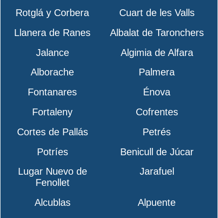
Rotglá y Corbera
Cuart de les Valls
Llanera de Ranes
Albalat de Taronchers
Jalance
Algimia de Alfara
Alborache
Palmera
Fontanares
Énova
Fortaleny
Cofrentes
Cortes de Pallás
Petrés
Potríes
Benicull de Júcar
Lugar Nuevo de
Jarafuel
Fenollet
Alcublas
Alpuente