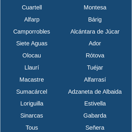
Cuartell
Montesa
Alfarp
Bárig
Camporrobles
Alcántara de Júcar
Siete Aguas
Ador
Olocau
Rótova
Llaurí
Tuéjar
Macastre
Alfarrasí
Sumacárcel
Adzaneta de Albaida
Loriguilla
Estivella
Sinarcas
Gabarda
Tous
Señera