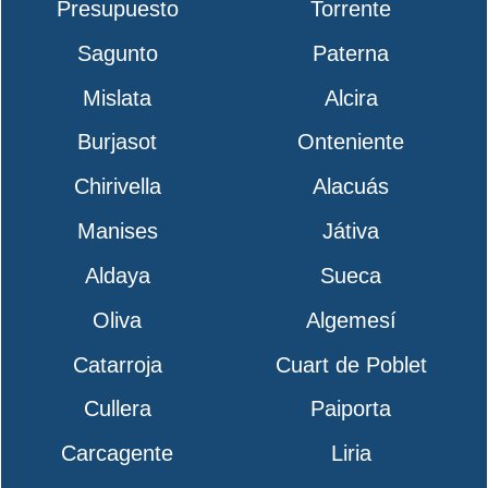
Presupuesto
Torrente
Sagunto
Paterna
Mislata
Alcira
Burjasot
Onteniente
Chirivella
Alacuás
Manises
Játiva
Aldaya
Sueca
Oliva
Algemesí
Catarroja
Cuart de Poblet
Cullera
Paiporta
Carcagente
Liria