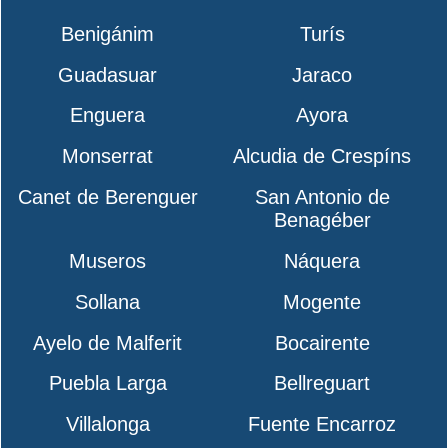
Benigánim
Turís
Guadasuar
Jaraco
Enguera
Ayora
Monserrat
Alcudia de Crespíns
Canet de Berenguer
San Antonio de
Benagéber
Museros
Náquera
Sollana
Mogente
Ayelo de Malferit
Bocairente
Puebla Larga
Bellreguart
Villalonga
Fuente Encarroz