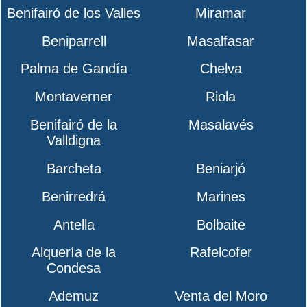
Benifairó de los Valles
Miramar
Beniparrell
Masalfasar
Palma de Gandía
Chelva
Montaverner
Riola
Benifairó de la
Masalavés
Valldigna
Barcheta
Beniarjó
Benirredrá
Marines
Antella
Bolbaite
Alquería de la
Rafelcofer
Condesa
Ademuz
Venta del Moro