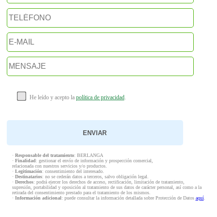
He leído y acepto la
política de privacidad
.
·
Responsable del tratamiento
: BERLANGA
·
Finalidad
: gestionar el envío de información y prospección comercial,
relacionada con nuestros servicios y/o productos.
·
Legitimación
: consentimiento del interesado.
·
Destinatarios
: no se cederán datos a terceros, salvo obligación legal.
·
Derechos
: podrá ejercer los derechos de acceso, rectificación, limitación de tratamiento,
supresión, portabilidad y oposición al tratamiento de sus datos de carácter personal, así como a la
retirada del consentimiento prestado para el tratamiento de los mismos.
·
Información adicional
: puede consultar la información detallada sobre Protección de Datos
aquí
.