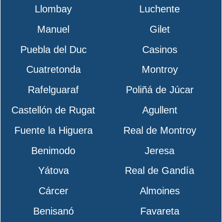
Llombay
Luchente
Manuel
Gilet
Puebla del Duc
Casinos
Cuatretonda
Montroy
Rafelguaraf
Poliñá de Júcar
Castellón de Rugat
Agullent
Fuente la Higuera
Real de Montroy
Benimodo
Jeresa
Yátova
Real de Gandía
Cárcer
Almoines
Benisanó
Favareta