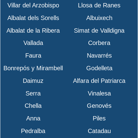
Villar del Arzobispo
Llosa de Ranes
Albalat dels Sorells
Albuixech
Albalat de la Ribera
Simat de Valldigna
Vallada
Corbera
Faura
Navarrés
Bonrepós y Mirambell
Godelleta
Daimuz
Alfara del Patriarca
Serra
Vinalesa
Chella
Genovés
Anna
Piles
Pedralba
Catadau