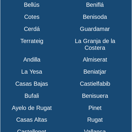
Bellús
Beniflá
Cotes
Benisoda
Cerdá
Guardamar
Terrateig
La Granja de la
Costera
Andilla
Almiserat
La Yesa
Beniatjar
Casas Bajas
Castielfabib
Bufali
Benisuera
Ayelo de Rugat
Pinet
Casas Altas
Rugat
Castellonet
Vallanca