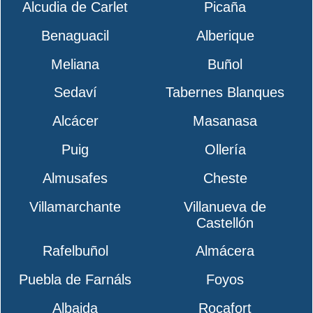
Alcudia de Carlet
Picaña
Benaguacil
Alberique
Meliana
Buñol
Sedaví
Tabernes Blanques
Alcácer
Masanasa
Puig
Ollería
Almusafes
Cheste
Villamarchante
Villanueva de
Castellón
Rafelbuñol
Almácera
Puebla de Farnáls
Foyos
Albaida
Rocafort