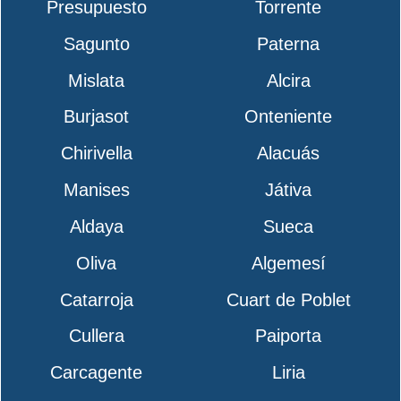
Presupuesto
Torrente
Sagunto
Paterna
Mislata
Alcira
Burjasot
Onteniente
Chirivella
Alacuás
Manises
Játiva
Aldaya
Sueca
Oliva
Algemesí
Catarroja
Cuart de Poblet
Cullera
Paiporta
Carcagente
Liria