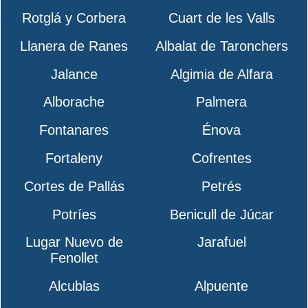
Rotglá y Corbera
Cuart de les Valls
Llanera de Ranes
Albalat de Taronchers
Jalance
Algimia de Alfara
Alborache
Palmera
Fontanares
Énova
Fortaleny
Cofrentes
Cortes de Pallás
Petrés
Potríes
Benicull de Júcar
Lugar Nuevo de
Jarafuel
Fenollet
Alcublas
Alpuente