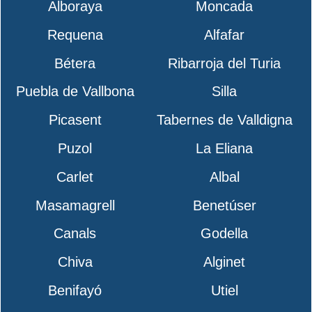
Alboraya
Moncada
Requena
Alfafar
Bétera
Ribarroja del Turia
Puebla de Vallbona
Silla
Picasent
Tabernes de Valldigna
Puzol
La Eliana
Carlet
Albal
Masamagrell
Benetúser
Canals
Godella
Chiva
Alginet
Benifayó
Utiel