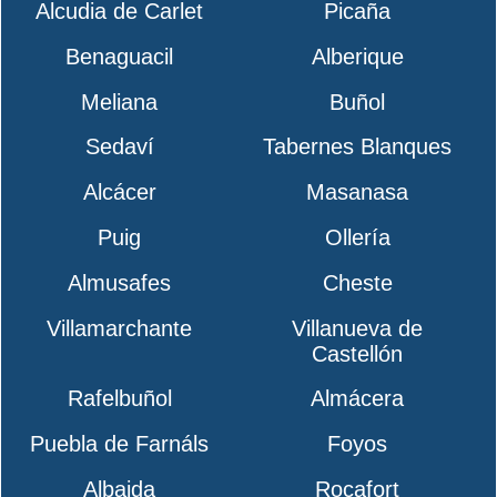
Alcudia de Carlet
Picaña
Benaguacil
Alberique
Meliana
Buñol
Sedaví
Tabernes Blanques
Alcácer
Masanasa
Puig
Ollería
Almusafes
Cheste
Villamarchante
Villanueva de
Castellón
Rafelbuñol
Almácera
Puebla de Farnáls
Foyos
Albaida
Rocafort