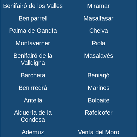
Benifairó de los Valles
Miramar
Beniparrell
Masalfasar
Palma de Gandía
Chelva
Montaverner
Riola
Benifairó de la
Masalavés
Valldigna
Barcheta
Beniarjó
Benirredrá
Marines
Antella
Bolbaite
Alquería de la
Rafelcofer
Condesa
Ademuz
Venta del Moro