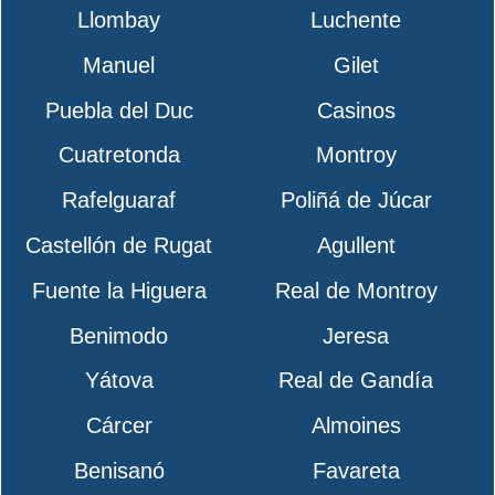
Llombay
Luchente
Manuel
Gilet
Puebla del Duc
Casinos
Cuatretonda
Montroy
Rafelguaraf
Poliñá de Júcar
Castellón de Rugat
Agullent
Fuente la Higuera
Real de Montroy
Benimodo
Jeresa
Yátova
Real de Gandía
Cárcer
Almoines
Benisanó
Favareta