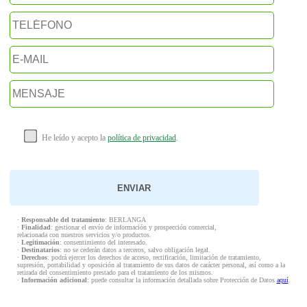
He leído y acepto la
política de privacidad
.
·
Responsable del tratamiento
: BERLANGA
·
Finalidad
: gestionar el envío de información y prospección comercial,
relacionada con nuestros servicios y/o productos.
·
Legitimación
: consentimiento del interesado.
·
Destinatarios
: no se cederán datos a terceros, salvo obligación legal.
·
Derechos
: podrá ejercer los derechos de acceso, rectificación, limitación de tratamiento,
supresión, portabilidad y oposición al tratamiento de sus datos de carácter personal, así como a la
retirada del consentimiento prestado para el tratamiento de los mismos.
·
Información adicional
: puede consultar la información detallada sobre Protección de Datos
aquí
.