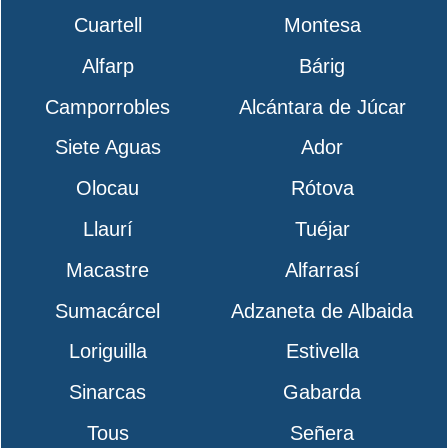
Cuartell
Montesa
Alfarp
Bárig
Camporrobles
Alcántara de Júcar
Siete Aguas
Ador
Olocau
Rótova
Llaurí
Tuéjar
Macastre
Alfarrasí
Sumacárcel
Adzaneta de Albaida
Loriguilla
Estivella
Sinarcas
Gabarda
Tous
Señera