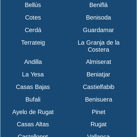
Bellús
Beniflá
Cotes
Benisoda
Cerdá
Guardamar
Terrateig
La Granja de la
Costera
Andilla
Almiserat
La Yesa
Beniatjar
Casas Bajas
Castielfabib
Bufali
Benisuera
Ayelo de Rugat
Pinet
Casas Altas
Rugat
Castellonet
Vallanca