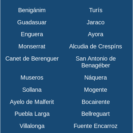
Benigánim
Turís
Guadasuar
Jaraco
Enguera
Ayora
Monserrat
Alcudia de Crespíns
Canet de Berenguer
San Antonio de
Benagéber
Museros
Náquera
Sollana
Mogente
Ayelo de Malferit
Bocairente
Puebla Larga
Bellreguart
Villalonga
Fuente Encarroz