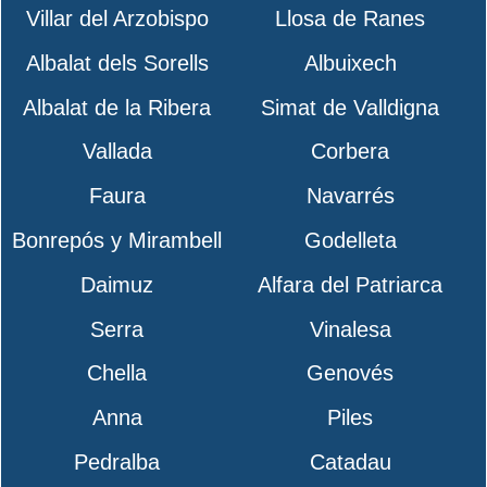
Villar del Arzobispo
Llosa de Ranes
Albalat dels Sorells
Albuixech
Albalat de la Ribera
Simat de Valldigna
Vallada
Corbera
Faura
Navarrés
Bonrepós y Mirambell
Godelleta
Daimuz
Alfara del Patriarca
Serra
Vinalesa
Chella
Genovés
Anna
Piles
Pedralba
Catadau