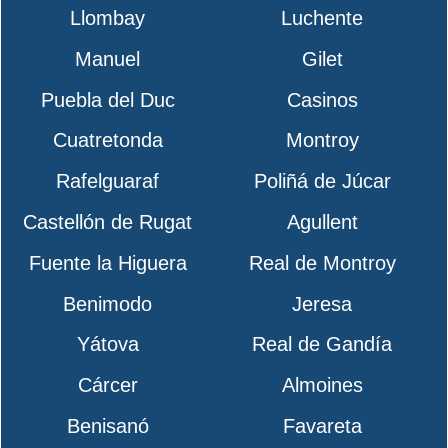
Llombay
Luchente
Manuel
Gilet
Puebla del Duc
Casinos
Cuatretonda
Montroy
Rafelguaraf
Poliñá de Júcar
Castellón de Rugat
Agullent
Fuente la Higuera
Real de Montroy
Benimodo
Jeresa
Yátova
Real de Gandía
Cárcer
Almoines
Benisanó
Favareta