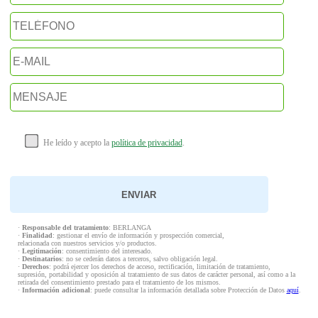
He leído y acepto la
política de privacidad
.
·
Responsable del tratamiento
: BERLANGA
·
Finalidad
: gestionar el envío de información y prospección comercial,
relacionada con nuestros servicios y/o productos.
·
Legitimación
: consentimiento del interesado.
·
Destinatarios
: no se cederán datos a terceros, salvo obligación legal.
·
Derechos
: podrá ejercer los derechos de acceso, rectificación, limitación de tratamiento,
supresión, portabilidad y oposición al tratamiento de sus datos de carácter personal, así como a la
retirada del consentimiento prestado para el tratamiento de los mismos.
·
Información adicional
: puede consultar la información detallada sobre Protección de Datos
aquí
.