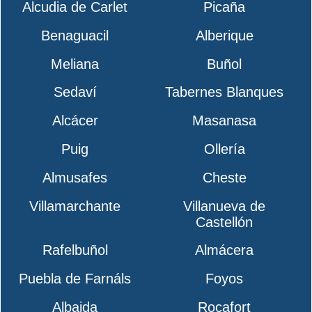
Alcudia de Carlet
Picaña
Benaguacil
Alberique
Meliana
Buñol
Sedaví
Tabernes Blanques
Alcácer
Masanasa
Puig
Ollería
Almusafes
Cheste
Villamarchante
Villanueva de
Castellón
Rafelbuñol
Almácera
Puebla de Farnáls
Foyos
Albaida
Rocafort