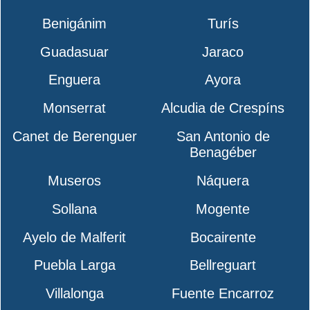
Benigánim
Turís
Guadasuar
Jaraco
Enguera
Ayora
Monserrat
Alcudia de Crespíns
Canet de Berenguer
San Antonio de
Benagéber
Museros
Náquera
Sollana
Mogente
Ayelo de Malferit
Bocairente
Puebla Larga
Bellreguart
Villalonga
Fuente Encarroz