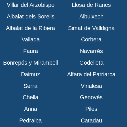
Villar del Arzobispo
Llosa de Ranes
Albalat dels Sorells
Albuixech
Albalat de la Ribera
Simat de Valldigna
Vallada
Corbera
Faura
Navarrés
Bonrepós y Mirambell
Godelleta
Daimuz
Alfara del Patriarca
Serra
Vinalesa
Chella
Genovés
Anna
Piles
Pedralba
Catadau