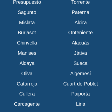
Presupuesto
Torrente
Sagunto
Paterna
Mislata
Alcira
Burjasot
Onteniente
Chirivella
Alacuás
Manises
Játiva
Aldaya
Sueca
Oliva
Algemesí
Catarroja
Cuart de Poblet
Cullera
Paiporta
Carcagente
Liria