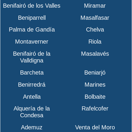
Benifairó de los Valles
Miramar
Beniparrell
Masalfasar
Palma de Gandía
Chelva
Montaverner
Riola
Benifairó de la
Masalavés
Valldigna
Barcheta
Beniarjó
Benirredrá
Marines
Antella
Bolbaite
Alquería de la
Rafelcofer
Condesa
Ademuz
Venta del Moro