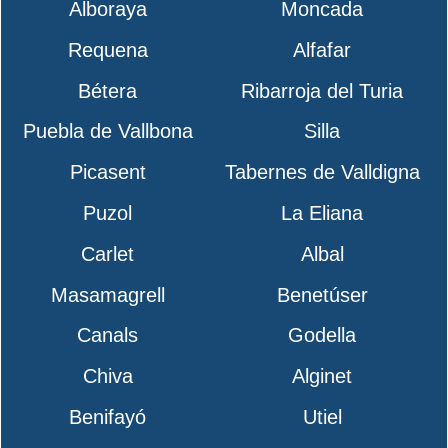
Alboraya
Moncada
Requena
Alfafar
Bétera
Ribarroja del Turia
Puebla de Vallbona
Silla
Picasent
Tabernes de Valldigna
Puzol
La Eliana
Carlet
Albal
Masamagrell
Benetúser
Canals
Godella
Chiva
Alginet
Benifayó
Utiel