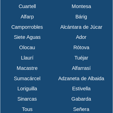
Cuartell
Montesa
Alfarp
Bárig
Camporrobles
Alcántara de Júcar
Siete Aguas
Ador
Olocau
Rótova
Llaurí
Tuéjar
Macastre
Alfarrasí
Sumacárcel
Adzaneta de Albaida
Loriguilla
Estivella
Sinarcas
Gabarda
Tous
Señera