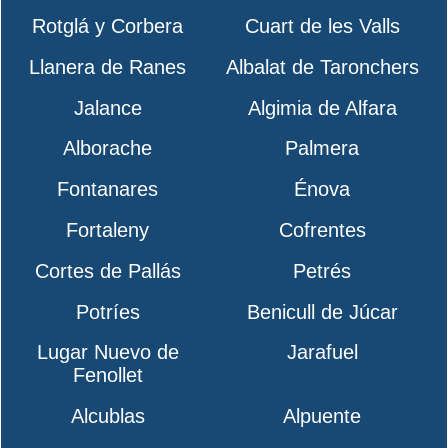
Rotglá y Corbera
Cuart de les Valls
Llanera de Ranes
Albalat de Taronchers
Jalance
Algimia de Alfara
Alborache
Palmera
Fontanares
Énova
Fortaleny
Cofrentes
Cortes de Pallás
Petrés
Potríes
Benicull de Júcar
Lugar Nuevo de
Jarafuel
Fenollet
Alcublas
Alpuente