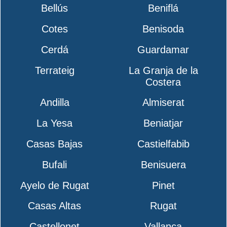
Bellús
Beniflá
Cotes
Benisoda
Cerdá
Guardamar
Terrateig
La Granja de la
Costera
Andilla
Almiserat
La Yesa
Beniatjar
Casas Bajas
Castielfabib
Bufali
Benisuera
Ayelo de Rugat
Pinet
Casas Altas
Rugat
Castellonet
Vallanca