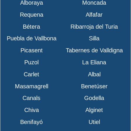
Alboraya
Moncada
Requena
Alfafar
Bétera
Ribarroja del Turia
Puebla de Vallbona
Silla
Picasent
Tabernes de Valldigna
Puzol
La Eliana
Carlet
Albal
Masamagrell
Benetúser
Canals
Godella
Chiva
Alginet
Benifayó
Utiel