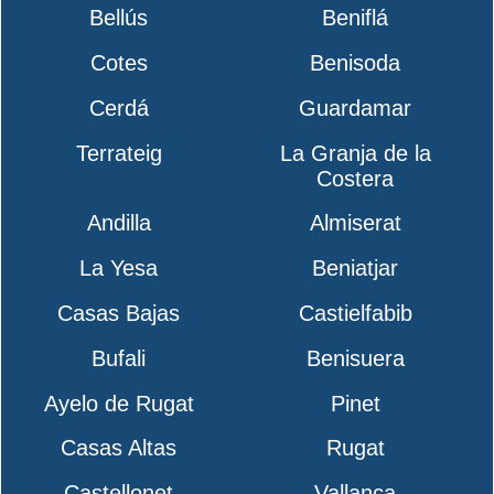
Bellús
Beniflá
Cotes
Benisoda
Cerdá
Guardamar
Terrateig
La Granja de la
Costera
Andilla
Almiserat
La Yesa
Beniatjar
Casas Bajas
Castielfabib
Bufali
Benisuera
Ayelo de Rugat
Pinet
Casas Altas
Rugat
Castellonet
Vallanca