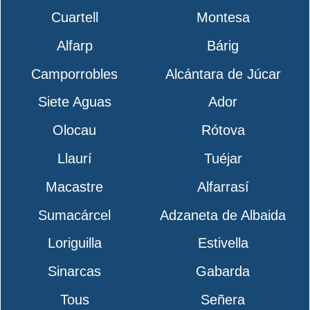
Cuartell
Montesa
Alfarp
Bárig
Camporrobles
Alcántara de Júcar
Siete Aguas
Ador
Olocau
Rótova
Llaurí
Tuéjar
Macastre
Alfarrasí
Sumacárcel
Adzaneta de Albaida
Loriguilla
Estivella
Sinarcas
Gabarda
Tous
Señera