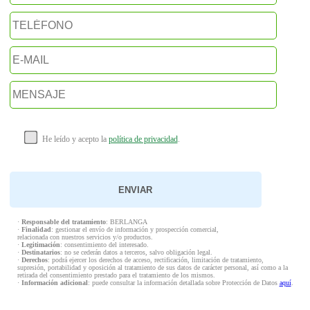
He leído y acepto la
política de privacidad
.
·
Responsable del tratamiento
: BERLANGA
·
Finalidad
: gestionar el envío de información y prospección comercial,
relacionada con nuestros servicios y/o productos.
·
Legitimación
: consentimiento del interesado.
·
Destinatarios
: no se cederán datos a terceros, salvo obligación legal.
·
Derechos
: podrá ejercer los derechos de acceso, rectificación, limitación de tratamiento,
supresión, portabilidad y oposición al tratamiento de sus datos de carácter personal, así como a la
retirada del consentimiento prestado para el tratamiento de los mismos.
·
Información adicional
: puede consultar la información detallada sobre Protección de Datos
aquí
.