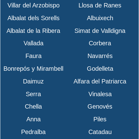
Villar del Arzobispo
Llosa de Ranes
Albalat dels Sorells
Albuixech
Albalat de la Ribera
Simat de Valldigna
Vallada
Corbera
Faura
Navarrés
Bonrepós y Mirambell
Godelleta
Daimuz
Alfara del Patriarca
Serra
Vinalesa
Chella
Genovés
Anna
Piles
Pedralba
Catadau