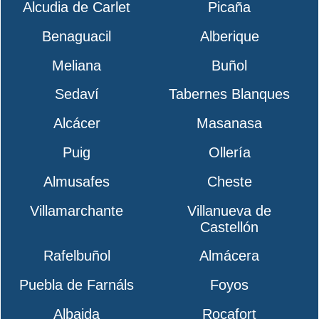
Alcudia de Carlet
Picaña
Benaguacil
Alberique
Meliana
Buñol
Sedaví
Tabernes Blanques
Alcácer
Masanasa
Puig
Ollería
Almusafes
Cheste
Villamarchante
Villanueva de
Castellón
Rafelbuñol
Almácera
Puebla de Farnáls
Foyos
Albaida
Rocafort