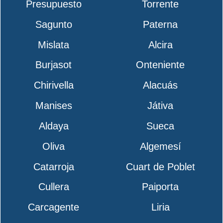
Presupuesto
Torrente
Sagunto
Paterna
Mislata
Alcira
Burjasot
Onteniente
Chirivella
Alacuás
Manises
Játiva
Aldaya
Sueca
Oliva
Algemesí
Catarroja
Cuart de Poblet
Cullera
Paiporta
Carcagente
Liria