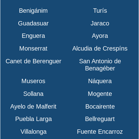
Benigánim
Turís
Guadasuar
Jaraco
Enguera
Ayora
Monserrat
Alcudia de Crespíns
Canet de Berenguer
San Antonio de
Benagéber
Museros
Náquera
Sollana
Mogente
Ayelo de Malferit
Bocairente
Puebla Larga
Bellreguart
Villalonga
Fuente Encarroz