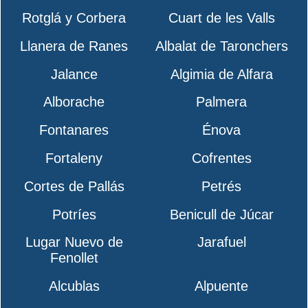
Rotglá y Corbera
Cuart de les Valls
Llanera de Ranes
Albalat de Taronchers
Jalance
Algimia de Alfara
Alborache
Palmera
Fontanares
Énova
Fortaleny
Cofrentes
Cortes de Pallás
Petrés
Potríes
Benicull de Júcar
Lugar Nuevo de
Jarafuel
Fenollet
Alcublas
Alpuente