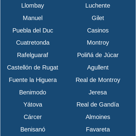
Llombay
Luchente
Manuel
Gilet
Puebla del Duc
Casinos
Cuatretonda
Montroy
Rafelguaraf
Poliñá de Júcar
Castellón de Rugat
Agullent
Fuente la Higuera
Real de Montroy
Benimodo
Jeresa
Yátova
Real de Gandía
Cárcer
Almoines
Benisanó
Favareta