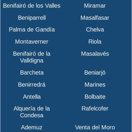
Benifairó de los Valles
Miramar
Beniparrell
Masalfasar
Palma de Gandía
Chelva
Montaverner
Riola
Benifairó de la
Masalavés
Valldigna
Barcheta
Beniarjó
Benirredrá
Marines
Antella
Bolbaite
Alquería de la
Rafelcofer
Condesa
Ademuz
Venta del Moro