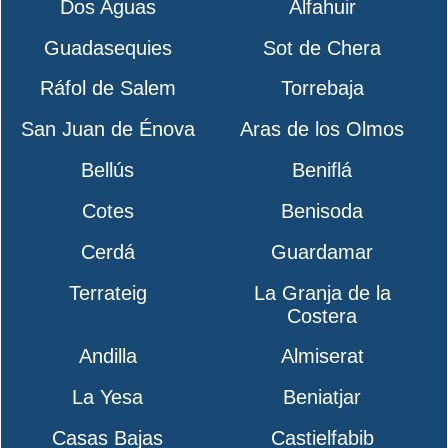
Dos Aguas
Alfahuir
Guadasequies
Sot de Chera
Ráfol de Salem
Torrebaja
San Juan de Énova
Aras de los Olmos
Bellús
Beniflá
Cotes
Benisoda
Cerdá
Guardamar
Terrateig
La Granja de la
Costera
Andilla
Almiserat
La Yesa
Beniatjar
Casas Bajas
Castielfabib