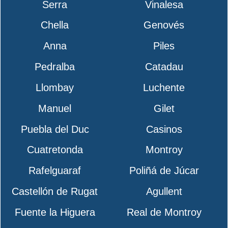
Serra
Vinalesa
Chella
Genovés
Anna
Piles
Pedralba
Catadau
Llombay
Luchente
Manuel
Gilet
Puebla del Duc
Casinos
Cuatretonda
Montroy
Rafelguaraf
Poliñá de Júcar
Castellón de Rugat
Agullent
Fuente la Higuera
Real de Montroy