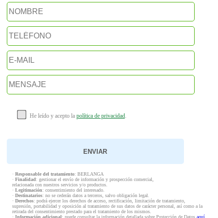
He leído y acepto la
política de privacidad
.
·
Responsable del tratamiento
: BERLANGA
·
Finalidad
: gestionar el envío de información y prospección comercial,
relacionada con nuestros servicios y/o productos.
·
Legitimación
: consentimiento del interesado.
·
Destinatarios
: no se cederán datos a terceros, salvo obligación legal.
·
Derechos
: podrá ejercer los derechos de acceso, rectificación, limitación de tratamiento,
supresión, portabilidad y oposición al tratamiento de sus datos de carácter personal, así como a la
retirada del consentimiento prestado para el tratamiento de los mismos.
·
Información adicional
: puede consultar la información detallada sobre Protección de Datos
aquí
.