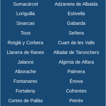
Sumacárcel
Adzaneta de Albaida
Loriguilla
Estivella
Sinarcas
Gabarda
Tous
Señera
Rotglá y Corbera
Cuart de les Valls
Llanera de Ranes
Albalat de Taronchers
Jalance
Algimia de Alfara
Alborache
Palmera
Fontanares
Énova
Fortaleny
Cofrentes
Cortes de Pallás
Petrés