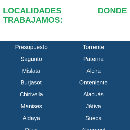
LOCALIDADES DONDE
TRABAJAMOS:
Presupuesto
Torrente
Sagunto
Paterna
Mislata
Alcira
Burjasot
Onteniente
Chirivella
Alacuás
Manises
Játiva
Aldaya
Sueca
Oliva
Algemesí