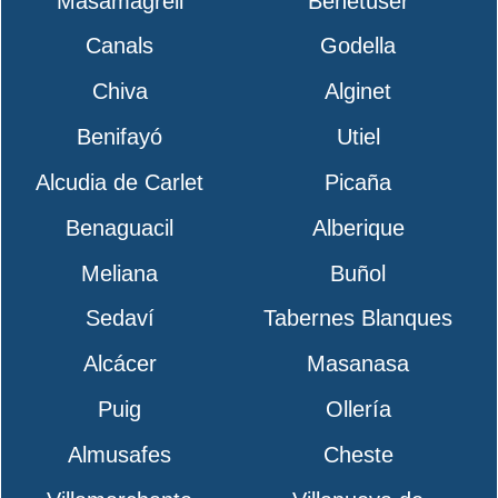
Masamagrell
Benetúser
Canals
Godella
Chiva
Alginet
Benifayó
Utiel
Alcudia de Carlet
Picaña
Benaguacil
Alberique
Meliana
Buñol
Sedaví
Tabernes Blanques
Alcácer
Masanasa
Puig
Ollería
Almusafes
Cheste