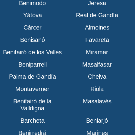
Benimodo
Jeresa
Yátova
Real de Gandía
Cárcer
Almoines
Benisanó
Favareta
Benifairó de los Valles
Miramar
Beniparrell
Masalfasar
Palma de Gandía
Chelva
Montaverner
Riola
Benifairó de la
Masalavés
Valldigna
Barcheta
Beniarjó
Benirredrá
Marines