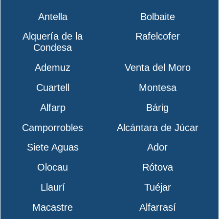
Antella
Bolbaite
Alquería de la
Rafelcofer
Condesa
Ademuz
Venta del Moro
Cuartell
Montesa
Alfarp
Bárig
Camporrobles
Alcántara de Júcar
Siete Aguas
Ador
Olocau
Rótova
Llaurí
Tuéjar
Macastre
Alfarrasí