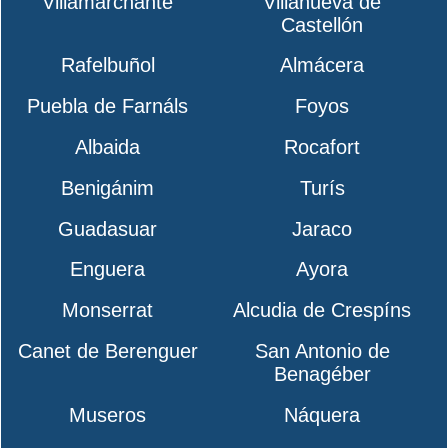
Villamarchante
Villanueva de
Castellón
Rafelbuñol
Almácera
Puebla de Farnáls
Foyos
Albaida
Rocafort
Benigánim
Turís
Guadasuar
Jaraco
Enguera
Ayora
Monserrat
Alcudia de Crespíns
Canet de Berenguer
San Antonio de
Benagéber
Museros
Náquera