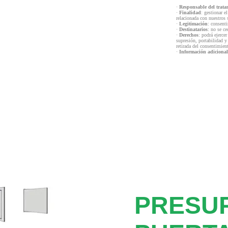
·
Responsable del trata
·
Finalidad
: gestionar e
relacionada con nuestros 
·
Legitimación
: consenti
·
Destinatarios
: no se ce
·
Derechos
: podrá ejercer
supresión, portabilidad y
retirada del consentimien
·
Información adicional
PRESU