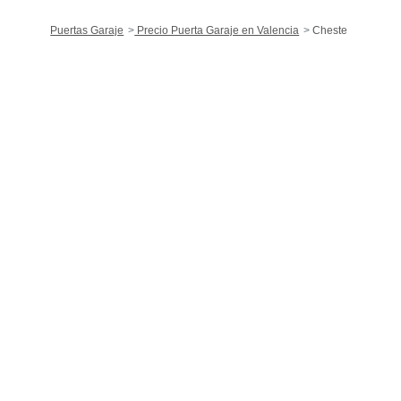
Puertas Garaje
Precio Puerta Garaje en Valencia
Cheste