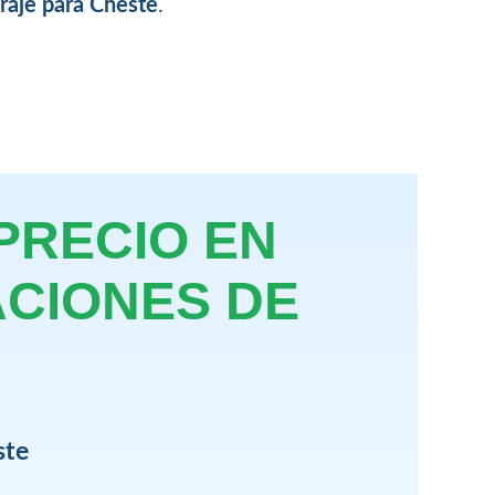
raje para Cheste
.
PRECIO EN
ACIONES DE
ste