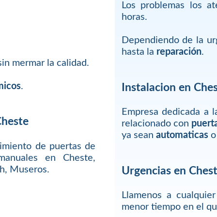
Los problemas los a
horas.
Dependiendo de la urg
hasta la
reparación
.
in mermar la calidad.
micos
.
Instalacion en Che
Empresa dedicada a la
Cheste
relacionado con
puert
ya sean
automaticas
o
imiento de puertas de
manuales en Cheste,
ch, Museros.
Urgencias en Ches
Llamenos a cualquie
menor tiempo en el q