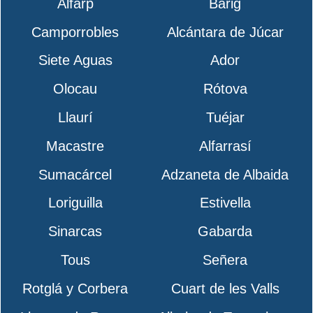
Alfarp
Bárig
Camporrobles
Alcántara de Júcar
Siete Aguas
Ador
Olocau
Rótova
Llaurí
Tuéjar
Macastre
Alfarrasí
Sumacárcel
Adzaneta de Albaida
Loriguilla
Estivella
Sinarcas
Gabarda
Tous
Señera
Rotglá y Corbera
Cuart de les Valls