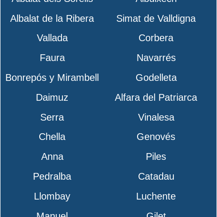
Albalat de la Ribera
Simat de Valldigna
Vallada
Corbera
Faura
Navarrés
Bonrepós y Mirambell
Godelleta
Daimuz
Alfara del Patriarca
Serra
Vinalesa
Chella
Genovés
Anna
Piles
Pedralba
Catadau
Llombay
Luchente
Manuel
Gilet