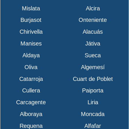
Mislata
Alcira
Burjasot
Onteniente
Chirivella
Alacuás
Manises
Játiva
Aldaya
Sueca
Oliva
Algemesí
Catarroja
Cuart de Poblet
Cullera
Paiporta
Carcagente
Liria
Alboraya
Moncada
Requena
Alfafar