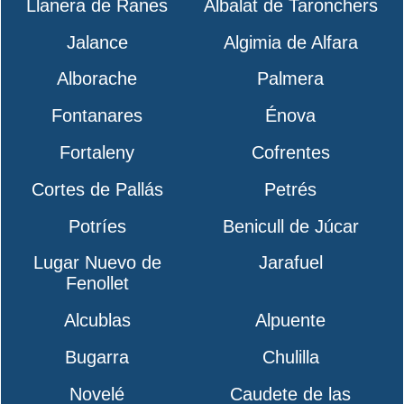
Llanera de Ranes
Albalat de Taronchers
Jalance
Algimia de Alfara
Alborache
Palmera
Fontanares
Énova
Fortaleny
Cofrentes
Cortes de Pallás
Petrés
Potríes
Benicull de Júcar
Lugar Nuevo de
Jarafuel
Fenollet
Alcublas
Alpuente
Bugarra
Chulilla
Novelé
Caudete de las