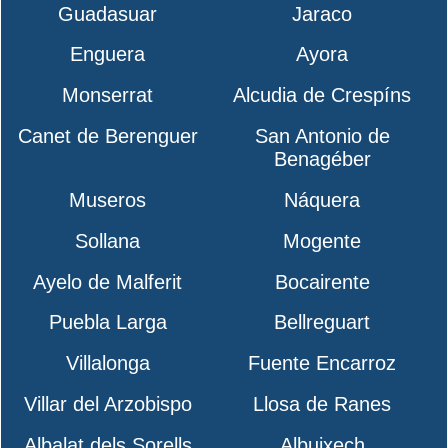
Guadasuar
Jaraco
Enguera
Ayora
Monserrat
Alcudia de Crespíns
Canet de Berenguer
San Antonio de
Benagéber
Museros
Náquera
Sollana
Mogente
Ayelo de Malferit
Bocairente
Puebla Larga
Bellreguart
Villalonga
Fuente Encarroz
Villar del Arzobispo
Llosa de Ranes
Albalat dels Sorells
Albuixech