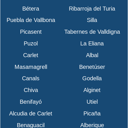
Bétera
Ribarroja del Turia
Puebla de Vallbona
Silla
Picasent
Tabernes de Valldigna
Puzol
La Eliana
Carlet
Albal
Masamagrell
Benetúser
Canals
Godella
Chiva
Alginet
Benifayó
Utiel
Alcudia de Carlet
Picaña
Benaguacil
Alberique