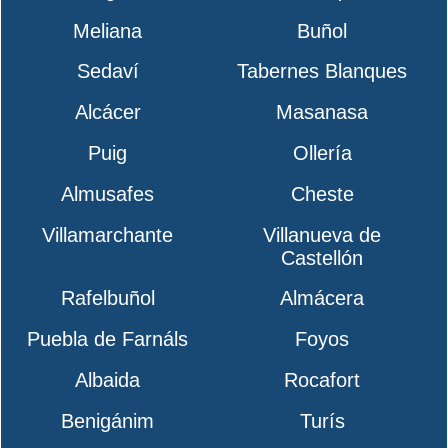
Meliana
Buñol
Sedaví
Tabernes Blanques
Alcácer
Masanasa
Puig
Ollería
Almusafes
Cheste
Villamarchante
Villanueva de
Castellón
Rafelbuñol
Almácera
Puebla de Farnáls
Foyos
Albaida
Rocafort
Benigánim
Turís