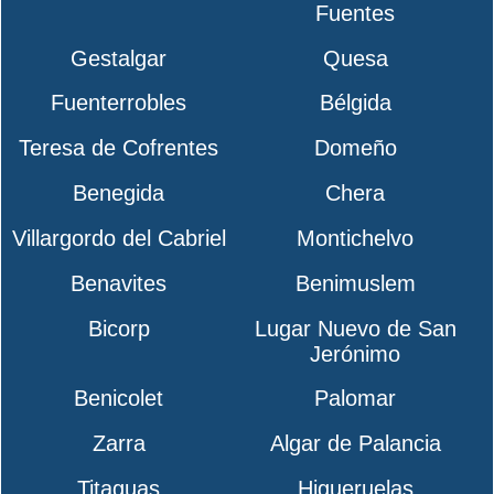
Fuentes
Gestalgar
Quesa
Fuenterrobles
Bélgida
Teresa de Cofrentes
Domeño
Benegida
Chera
Villargordo del Cabriel
Montichelvo
Benavites
Benimuslem
Bicorp
Lugar Nuevo de San
Jerónimo
Benicolet
Palomar
Zarra
Algar de Palancia
Titaguas
Higueruelas