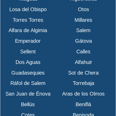
Losa del Obispo
Otos
Torres Torres
Millares
Alfara de Algimia
Salem
Emperador
Gátova
Sellent
Calles
Dos Aguas
Alfahuir
Guadasequies
Sot de Chera
Ráfol de Salem
Torrebaja
San Juan de Énova
Aras de los Olmos
Bellús
Beniflá
Cotes
Benisoda