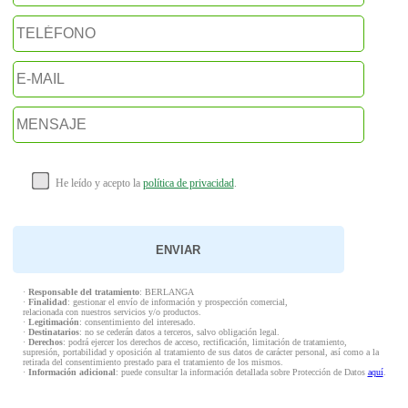
He leído y acepto la
política de privacidad
.
·
Responsable del tratamiento
: BERLANGA
·
Finalidad
: gestionar el envío de información y prospección comercial,
relacionada con nuestros servicios y/o productos.
·
Legitimación
: consentimiento del interesado.
·
Destinatarios
: no se cederán datos a terceros, salvo obligación legal.
·
Derechos
: podrá ejercer los derechos de acceso, rectificación, limitación de tratamiento,
supresión, portabilidad y oposición al tratamiento de sus datos de carácter personal, así como a la
retirada del consentimiento prestado para el tratamiento de los mismos.
·
Información adicional
: puede consultar la información detallada sobre Protección de Datos
aquí
.