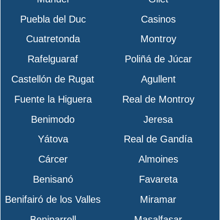
Puebla del Duc
Casinos
Cuatretonda
Montroy
Rafelguaraf
Poliñá de Júcar
Castellón de Rugat
Agullent
Fuente la Higuera
Real de Montroy
Benimodo
Jeresa
Yátova
Real de Gandía
Cárcer
Almoines
Benisanó
Favareta
Benifairó de los Valles
Miramar
Beniparrell
Masalfasar