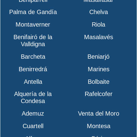
Palma de Gandía
Chelva
Montaverner
Riola
Benifairó de la
Masalavés
Valldigna
Barcheta
Beniarjó
Benirredrá
Marines
Antella
Bolbaite
Alquería de la
Rafelcofer
Condesa
Ademuz
Venta del Moro
Cuartell
Montesa