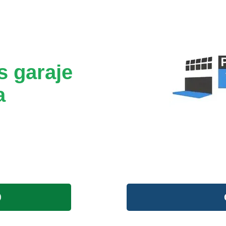
s garaje
a