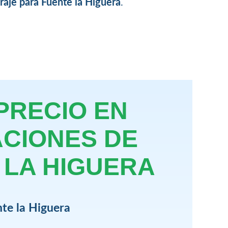
raje para Fuente la Higuera
.
PRECIO EN
ACIONES DE
 LA HIGUERA
te la Higuera