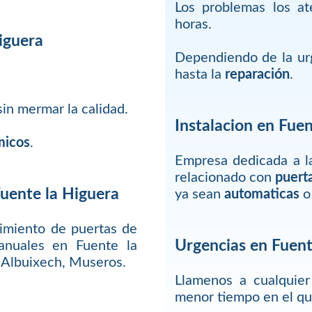
Los problemas los a
horas.
iguera
Dependiendo de la urg
hasta la
reparación
.
in mermar la calidad.
Instalacion en Fuen
micos
.
Empresa dedicada a la
relacionado con
puert
Fuente la Higuera
ya sean
automaticas
o
imiento de puertas de
Urgencias en Fuent
anuales en Fuente la
, Albuixech, Museros.
Llamenos a cualquie
menor tiempo en el q