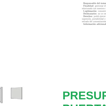
·
Responsable del trata
·
Finalidad
: gestionar e
relacionada con nuestros 
·
Legitimación
: consenti
·
Destinatarios
: no se ce
·
Derechos
: podrá ejercer
supresión, portabilidad y
retirada del consentimien
·
Información adicional
PRESU