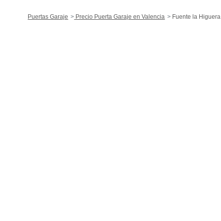
Puertas Garaje
Precio Puerta Garaje en Valencia
Fuente la Higuera