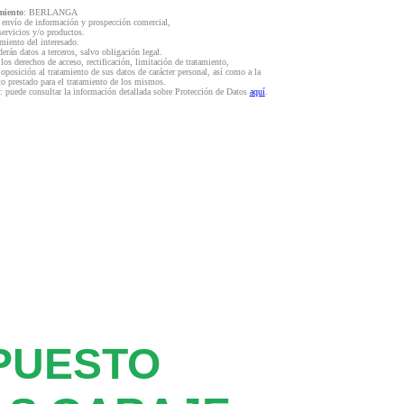
miento
: BERLANGA
l envío de información y prospección comercial,
servicios y/o productos.
miento del interesado.
derán datos a terceros, salvo obligación legal.
 los derechos de acceso, rectificación, limitación de tratamiento,
 oposición al tratamiento de sus datos de carácter personal, así como a la
to prestado para el tratamiento de los mismos.
: puede consultar la información detallada sobre Protección de Datos
aquí
.
PUESTO