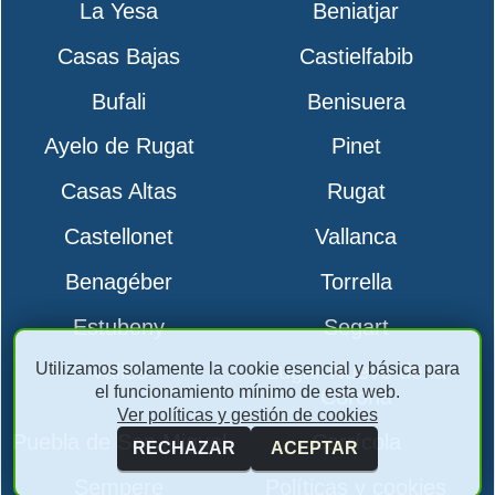
La Yesa
Beniatjar
Casas Bajas
Castielfabib
Bufali
Benisuera
Ayelo de Rugat
Pinet
Casas Altas
Rugat
Castellonet
Vallanca
Benagéber
Torrella
Estubeny
Segart
Utilizamos solamente la cookie esencial y básica para
Vallés
Lugar Nuevo de la
el funcionamiento mínimo de esta web.
Corona
Ver políticas y gestión de cookies
Puebla de San Miguel
Carrícola
RECHAZAR
ACEPTAR
Sempere
Políticas y cookies