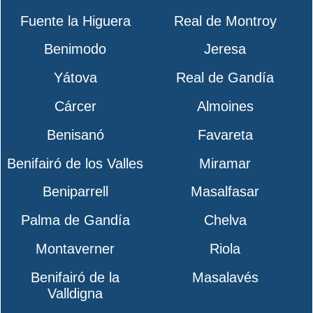
Fuente la Higuera
Real de Montroy
Benimodo
Jeresa
Yátova
Real de Gandía
Cárcer
Almoines
Benisanó
Favareta
Benifairó de los Valles
Miramar
Beniparrell
Masalfasar
Palma de Gandía
Chelva
Montaverner
Riola
Benifairó de la
Masalavés
Valldigna