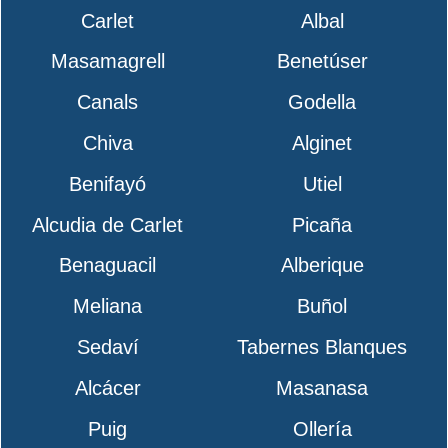
Carlet
Albal
Masamagrell
Benetúser
Canals
Godella
Chiva
Alginet
Benifayó
Utiel
Alcudia de Carlet
Picaña
Benaguacil
Alberique
Meliana
Buñol
Sedaví
Tabernes Blanques
Alcácer
Masanasa
Puig
Ollería