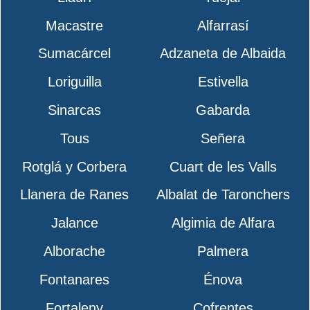
Macastre
Alfarrasí
Sumacárcel
Adzaneta de Albaida
Loriguilla
Estivella
Sinarcas
Gabarda
Tous
Señera
Rotglá y Corbera
Cuart de les Valls
Llanera de Ranes
Albalat de Taronchers
Jalance
Algimia de Alfara
Alborache
Palmera
Fontanares
Énova
Fortaleny
Cofrentes