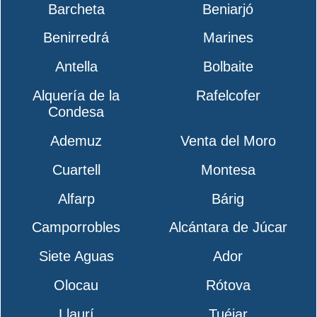
Barcheta
Beniarjó
Benirredrá
Marines
Antella
Bolbaite
Alquería de la
Rafelcofer
Condesa
Ademuz
Venta del Moro
Cuartell
Montesa
Alfarp
Bárig
Camporrobles
Alcántara de Júcar
Siete Aguas
Ador
Olocau
Rótova
Llaurí
Tuéjar