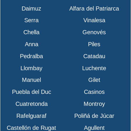
Daimuz
Alfara del Patriarca
Serra
Vinalesa
Chella
Genovés
Anna
Piles
Pedralba
Catadau
Llombay
Luchente
Manuel
Gilet
Puebla del Duc
Casinos
Cuatretonda
Montroy
Rafelguaraf
Poliñá de Júcar
Castellón de Rugat
Agullent