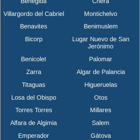
Benegida
Chera
Villargordo del Cabriel
Montichelvo
Benavites
Benimuslem
Bicorp
Lugar Nuevo de San
Jerónimo
Benicolet
Palomar
Zarra
Algar de Palancia
Titaguas
Higueruelas
Losa del Obispo
Otos
Torres Torres
Millares
Alfara de Algimia
Salem
Emperador
Gátova