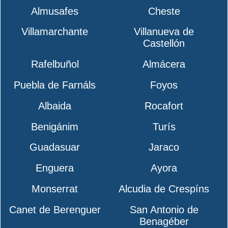
Almusafes
Cheste
Villamarchante
Villanueva de
Castellón
Rafelbuñol
Almácera
Puebla de Farnáls
Foyos
Albaida
Rocafort
Benigánim
Turís
Guadasuar
Jaraco
Enguera
Ayora
Monserrat
Alcudia de Crespíns
Canet de Berenguer
San Antonio de
Benagéber